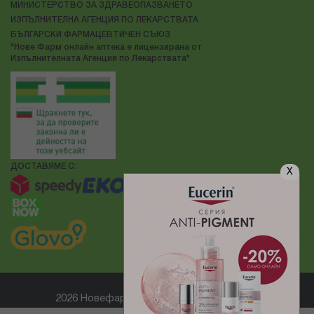
МИНИСТЕРСТВО ЗА ЗДРАВЕОПАЗВАНЕТО
ИЗПЪЛНИТЕЛНА АГЕНЦИЯ ПО ЛЕКАРСТВАТА
БЪЛГАРСКИ ФАРМАЦЕВТИЧЕН СЪЮЗ
"Нове Фарм онлайн аптека е лицензирана от
Изпълнителната Агенция по Лекарствата"
ДОСТАВЯМЕ С:
X
2026 Новефарм ® Всички права запазени