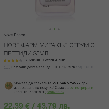
Преминете
Nove Pharm
към
началото
НОВЕ ФАРМ МИРАКЪЛ СЕРУМ С
на
ПЕПТИДИ 35МЛ
галерия
със
2
Мнения
Остави мнение
рейтинг:
90
100
% of
снимки
Безплатна доставка за над 50.00 € / 97,79 лв.
Код
96130
Можете да спечелите
22
Промо точки
при
извършване на покупка! Само за
регистрирани
клиенти.
Влезте в
профила си
.
22,39 € / 43,79 лв.