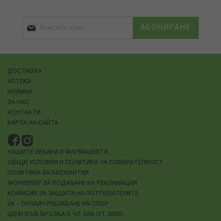
АБОНИРАНЕ
ДОСТАВКА
АПТЕКИ
НОВИНИ
ЗА НАС
КОНТАКТИ
КАРТА НА САЙТА
НАШИТЕ ЛЕКАРИ И ФАРМАЦЕВТИ
ОБЩИ УСЛОВИЯ И ПОЛИТИКА ЗА ПОВЕРИТЕЛНОСТ
ПОЛИТИКА ЗА БИСКВИТКИ
ФОРМУЛЯР ЗА ПОДАВАНЕ НА РЕКЛАМАЦИЯ
КОМИСИЯ ЗА ЗАЩИТА НА ПОТРЕБИТЕЛИТЕ
ЕК - ОНЛАЙН РЕШАВАНЕ НА СПОР
ЦЕНИ ВЪВ ВРЪЗКА С ЧЛ. 55Б ОТ ЗВЕБ