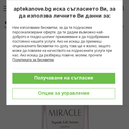
Прескачане
Търсене
Люб
Ко
към
aptekanove.bg иска съгласието Ви, за
съдържанието
Вход
да използва личните Ви данни за:
Начало
Козметика
Дермокозметика
Дермокозметика за лице
NOVE COSMETICS МИРАКЪЛ СЕРУМ С ПЕПТИДИ 35МЛ
Ние използваме бисквитки, за да ти поднасяме
Чувствителна кожа
персонализирани оферти, да ти дадем възможно най-
доброто и гладко шопинг преживяване и да подобряваме
Преминете
постоянно нашите услуги. Ако не искаш да приемеш
опционалните бисквитки по-долу, това ще е жалко, защото
към
може да повлияе на качеството на поднесените услуги при
края
нас. Ако искаш да разбереш повече, молим, прочети
на
Политиката за бисквитки
.
галерията
на
изображенията
Получаване на съгласие
Опции за управление