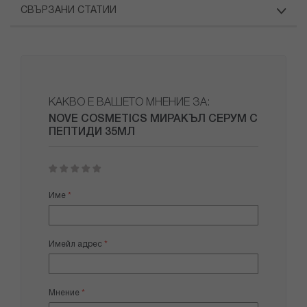
СВЪРЗАНИ СТАТИИ
КАКВО Е ВАШЕТО МНЕНИЕ ЗА:
NOVE COSMETICS МИРАКЪЛ СЕРУМ С
ПЕПТИДИ 35МЛ
1
2
3
4
5
star
stars
stars
stars
stars
Име
Имейл адрес
Мнение