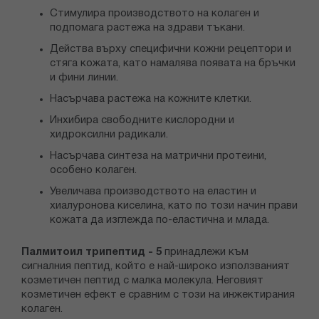
Стимулира производството на колаген и
подпомага растежа на здрави тъкани.
Действа върху специфични кожни рецептори и
стяга кожата, като намалява появата на бръчки
и фини линии.
Насърчава растежа на кожните клетки.
Инхибира свободните кислородни и
хидроксилни радикали.
Насърчава синтеза на матрични протеини,
особено колаген.
Увеличава производството на еластин и
хиалуронова киселина, като по този начин прави
кожата да изглежда по-еластична и млада.
Палмитоил трипептид - 5
принадлежи към
сигналния пептид, който е най-широко използваният
козметичен пептид с малка молекула. Неговият
козметичен ефект е сравним с този на инжектирания
колаген.