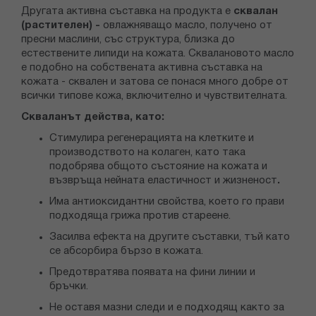
Другата активна съставка на продукта е
сквалан
(растителен) -
овлажняващо масло, получено от
пресни маслини, със структура, близка до
естествените липиди на кожата. Сквалановото масло
е подобно на собствената активна съставка на
кожата - сквален и затова се понася много добре от
всички типове кожа, включително и чувствителната.
Скваланът действа, като:
Стимулира регенерацията на клетките и
производството на колаген, като така
подобрява общото състояние на кожата и
възвръща нейната еластичност и жизненост
.
Има антиоксидантни свойства, което го прави
подходяща грижа против стареене.
Засилва ефекта на другите съставки, тъй като
се абсорбира бързо в кожата.
Предотвратява появата на фини линии и
бръчки.
Не оставя мазни следи и е подходящ както за