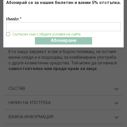
Абонирай се за нашия бюлетин и вземи 5% отстъпка.
Допълнителна информация
Имейл *
Дългогодишният опит на фармацевтите в аптеки
Нове Фарм в консултацията с пациентите и техните
нужди е причина за задълбочената работа върху
Съгласен съм с общите условия на сайта
формулата в посока комфорт и лекота на
Абониране
текстурата.
Ето защо серумът е лек и бързо попиващ, не оставя
мазни следи и е подходящ за комбинирана употреба
с други козметични средства. Той може да се нанася
самостоятелно или преди крем за лице
.
СЪСТАВ
НАЧИН НА УПОТРЕБА
ВАЖНА ИНФОРМАЦИЯ