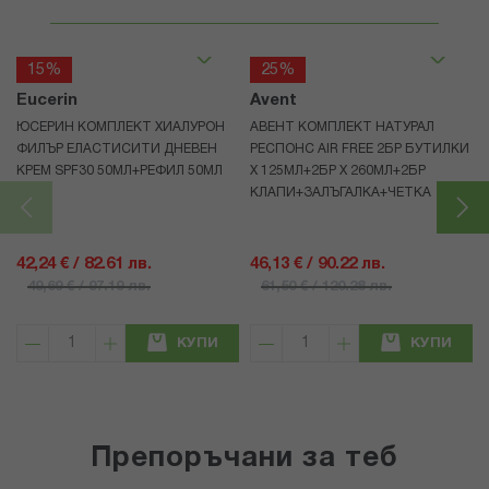
15%
25%
Eucerin
Avent
ЮСЕРИН КОМПЛЕКТ ХИАЛУРОН
АВЕНТ КОМПЛЕКТ НАТУРАЛ
ФИЛЪР ЕЛАСТИСИТИ ДНЕВЕН
РЕСПОНС AIR FREE 2БР БУТИЛКИ
КРЕМ SPF30 50МЛ+РЕФИЛ 50МЛ
Х 125МЛ+2БР Х 260МЛ+2БР
КЛАПИ+ЗАЛЪГАЛКА+ЧЕТКА
42,24 € / 82.61 лв.
46,13 € / 90.22 лв.
49,69 € / 97.19 лв.
61,50 € / 120.28 лв.
КУПИ
КУПИ
Препоръчани за теб