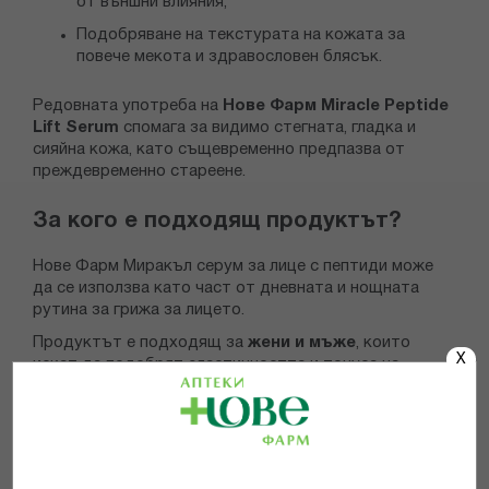
от външни влияния;
Подобряване на текстурата на кожата за
повече мекота и здравословен блясък.
Редовната употреба на
Нове Фарм Miracle Peptide
Lift Serum
спомага за видимо стегната, гладка и
сияйна кожа, като същевременно предпазва от
преждевременно стареене.
За кого е подходящ продуктът?
Нове Фарм Миракъл серум за лице с пептиди може
да се използва като част от дневната и нощната
рутина за грижа за лицето.
Продуктът е подходящ за
ж
ени и мъже
, които
X
искат да подобрят еластичността и тонуса на
кожата си независимо от нейния тип - включително
чувствителна и склонна към сухота. Той може да се
използва и от всеки, който иска да предотврати
появата или да намали видимостта на фините линии и
бръчки.