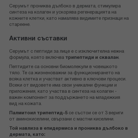
Серумът прониква дълбоко в дермата, стимулира
синтеза на колаген и ускорява регенерацията на
кожните клетки, като намалява видимите признаци на
стареене.
Активни съставки
Серумът с пептиди за лице е с изключителна нежна
формула, която включва
трипептиди и сквалан
.
Пептидите са основни биомолекули в човешкото
тяло. Те са жизненоважни за функционирането на
всяка клетка и участват активно в ключови процеси.
Всеки от видовете има свои уникални функции и
приложения, като участва в синтеза на колаген -
важен компонент за поддържането на младежкия
вид на кожата.
Палмитоил трипептид-5
се състои се от 3 вериги
от аминокиселини, свързани с мастни киселини.
Той навлиза в епидермиса и прониква дълбоко в
дермата, като: