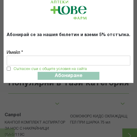
Прочетох и се съгласявам с
Общите условия и политиката за
поверителност
*
Абонирай се за нашия бюлетин и вземи 5% отстъпка.
ИЗПРАТИ
Имейл *
Съгласен съм с общите условия на сайта
Абониране
Популярни в тази категория
Canpol
ОСМОФОРС КИДС ОХЛАЖДАЩ
КАНПОЛ КОМПЛЕКТ АСПИРАТОР
ГЕЛ ПРИ ШАРКА 75 мл
ЗА НОС С НАКРАЙНИЦИ
0М+5/119C