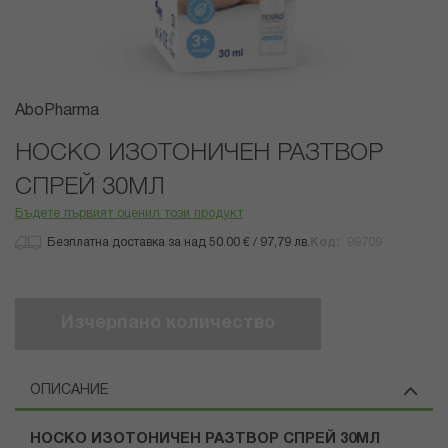
Преминете
AboPharma
към
началото
НОСКО ИЗОТОНИЧЕН РАЗТВОР
на
СПРЕЙ 30МЛ
галерия
със
Бъдете първият оценил този продукт
снимки
Безплатна доставка за над 50.00 € / 97,79 лв.
Код
99709
Изчерпано количество
ОПИСАНИЕ
НОСКО ИЗОТОНИЧЕН РАЗТВОР СПРЕЙ 30МЛ