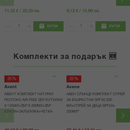
11,35 € / 22.20 лв.
8,12 € / 15.88 лв.
КУПИ
КУПИ
Комплекти за подарък 🆕
25%
25%
Avent
Avene
АВЕНТ КОМПЛЕКТ НАТУРАЛ
АВЕН СЛЪНЦЕ КОМПЛЕКТ СПРЕЙ
РЕСПОНС AIR FREE 2БР БУТИЛКИ
ЗА ВЪЗРАСТНИ SPF30 200
Х 125МЛ+2БР Х 260МЛ+2БР
МЛ+СПРЕЙ ЗА ДЕЦА SPF50+
КЛАПИ+ЗАЛЪГАЛКА+ЧЕТКА
200МЛ*