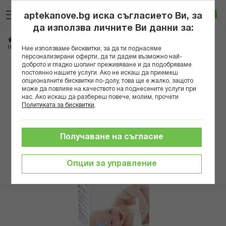
Прескачане
Търсене
Люб
Ко
към
aptekanove.bg иска съгласието Ви, за
съдържанието
Вход
да използва личните Ви данни за:
Начало
Здраве
Очи, уши, нос, гърло
Нос
НОСКО ИЗОТОНИЧЕН РАЗТВОР СПРЕЙ 30МЛ
Ние използваме бисквитки, за да ти поднасяме
персонализирани оферти, да ти дадем възможно най-
доброто и гладко шопинг преживяване и да подобряваме
Преминете
постоянно нашите услуги. Ако не искаш да приемеш
към
опционалните бисквитки по-долу, това ще е жалко, защото
може да повлияе на качеството на поднесените услуги при
края
нас. Ако искаш да разбереш повече, молим, прочети
на
Политиката за бисквитки
.
галерията
на
изображенията
Получаване на съгласие
Опции за управление