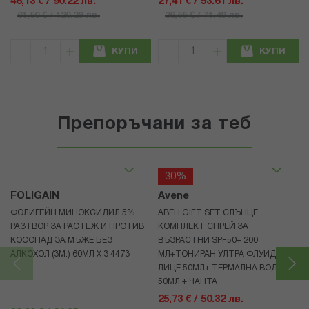
46,13 € / 90.22 лв.
27,41 € / 53.61 лв.
61,50 € / 120.28 лв.
36,55 € / 71.49 лв.
КУПИ
КУПИ
Препоръчани за теб
30%
FOLIGAIN
Avene
ФОЛИГЕЙН МИНОКСИДИЛ 5%
АВЕН GIFT SET СЛЪНЦЕ
РАЗТВОР ЗА РАСТЕЖ И ПРОТИВ
КОМПЛЕКТ СПРЕЙ ЗА
КОСОПАД ЗА МЪЖЕ БЕЗ
ВЪЗРАСТНИ SPF50+ 200
АЛКОХОЛ (3М.) 60МЛ X 3 4473
МЛ+ТОНИРАН УЛТРА ФЛУИД ЗА
ЛИЦЕ 50МЛ+ ТЕРМАЛНА ВОДА
50МЛ + ЧАНТА
25,73 € / 50.32 лв.