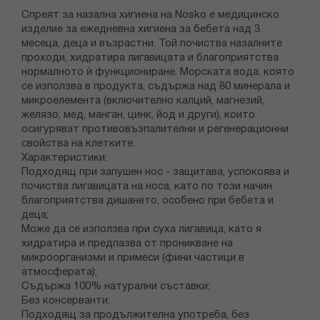
Спреят за назална хигиена на Nosko е медицинско
изделие за ежедневна хигиена за бебета над 3
месеца, деца и възрастни. Той почиства назалните
проходи, хидратира лигавицата и благоприятства
нормалното ѝ функциониране. Морската вода, която
се използва в продукта, съдържа над 80 минерала и
микроелемента (включително калций, магнезий,
желязо, мед, манган, цинк, йод и други), които
осигуряват противовъзпалителни и регенерационни
свойства на клетките.
Характеристики:
Подходящ при запушен нос - защитава, успокоява и
почиства лигавицата на носа, като по този начин
благоприятства дишането, особено при бебета и
деца;
Може да се използва при суха лигавица, като я
хидратира и предпазва от проникване на
микроорганизми и примеси (фини частици в
атмосферата);
Съдържа 100% натурални съставки;
Без консерванти;
Подходящ за продължителна употреба, без