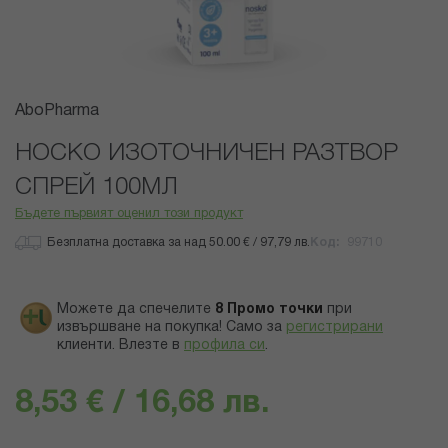
Преминете
AboPharma
към
началото
НОСКО ИЗОТОЧНИЧЕН РАЗТВОР
на
СПРЕЙ 100МЛ
галерия
със
Бъдете първият оценил този продукт
снимки
Безплатна доставка за над 50.00 € / 97,79 лв.
Код
99710
Можете да спечелите
8
Промо точки
при
извършване на покупка! Само за
регистрирани
клиенти.
Влезте в
профила си
.
8,53 € / 16,68 лв.