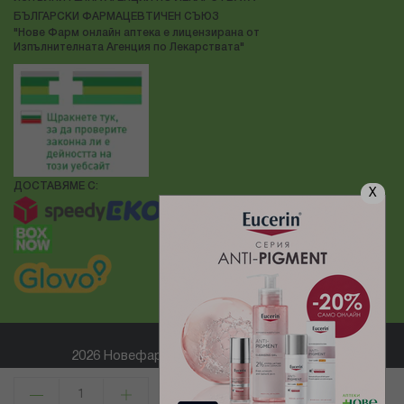
БЪЛГАРСКИ ФАРМАЦЕВТИЧЕН СЪЮЗ
"Нове Фарм онлайн аптека е лицензирана от
Изпълнителната Агенция по Лекарствата"
ДОСТАВЯМЕ С:
X
2026 Новефарм ® Всички права запазени
Електронен магазин
разработен и поддържан от
КУПИ