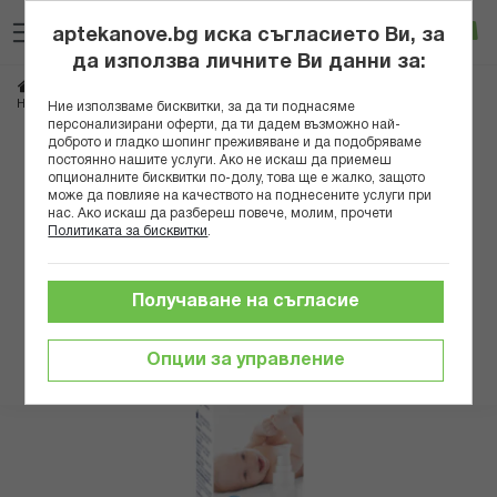
Прескачане
Търсене
Люб
Ко
към
aptekanove.bg иска съгласието Ви, за
съдържанието
Вход
да използва личните Ви данни за:
Начало
Здраве
Очи, уши, нос, гърло
Нос
НОСКО ИЗОТОЧНИЧЕН РАЗТВОР СПРЕЙ 100МЛ
Ние използваме бисквитки, за да ти поднасяме
персонализирани оферти, да ти дадем възможно най-
доброто и гладко шопинг преживяване и да подобряваме
Преминете
постоянно нашите услуги. Ако не искаш да приемеш
към
опционалните бисквитки по-долу, това ще е жалко, защото
може да повлияе на качеството на поднесените услуги при
края
нас. Ако искаш да разбереш повече, молим, прочети
на
Политиката за бисквитки
.
галерията
на
изображенията
Получаване на съгласие
Опции за управление