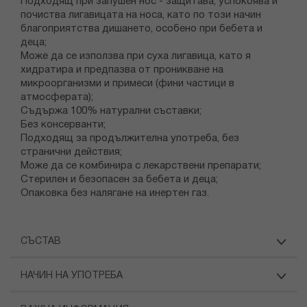
Подходящ при запушен нос - защитава, успокоява и
почиства лигавицата на носа, като по този начин
благоприятства дишането, особено при бебета и
деца;
Може да се използва при суха лигавица, като я
хидратира и предпазва от проникване на
микроорганизми и примеси (фини частици в
атмосферата);
Съдържа 100% натурални съставки;
Без консерванти;
Подходящ за продължителна употреба, без
странични действия;
Може да се комбинира с лекарствени препарати;
Стерилен и безопасен за бебета и деца;
Опаковка без налягане на инертен газ.
СЪСТАВ
НАЧИН НА УПОТРЕБА