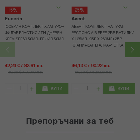
15%
25%
Eucerin
Avent
ЮСЕРИН КОМПЛЕКТ ХИАЛУРОН
АВЕНТ КОМПЛЕКТ НАТУРАЛ
ФИЛЪР ЕЛАСТИСИТИ ДНЕВЕН
РЕСПОНС AIR FREE 2БР БУТИЛКИ
КРЕМ SPF30 50МЛ+РЕФИЛ 50МЛ
Х 125МЛ+2БР Х 260МЛ+2БР
КЛАПИ+ЗАЛЪГАЛКА+ЧЕТКА
42,24 € / 82.61 лв.
46,13 € / 90.22 лв.
49,69 € / 97.19 лв.
61,50 € / 120.28 лв.
КУПИ
КУПИ
Препоръчани за теб