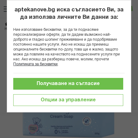
Прескачане
Търсене
Люб
Ко
към
aptekanove.bg иска съгласието Ви, за
съдържанието
Вход
да използва личните Ви данни за:
Начало
Козметика
Сапуни
НИВЕА БЕБЕ НЕЖЕН ПОДХРАНВАЩ КРЕМ САПУН 100ГР 80500 *
Ние използваме бисквитки, за да ти поднасяме
персонализирани оферти, да ти дадем възможно най-
доброто и гладко шопинг преживяване и да подобряваме
Преминете
постоянно нашите услуги. Ако не искаш да приемеш
към
опционалните бисквитки по-долу, това ще е жалко, защото
може да повлияе на качеството на поднесените услуги при
края
нас. Ако искаш да разбереш повече, молим, прочети
на
Политиката за бисквитки
.
галерията
на
изображенията
Получаване на съгласие
Опции за управление