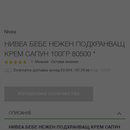
Преминете
Nivea
към
началото
НИВЕА БЕБЕ НЕЖЕН ПОДХРАНВАЩ
на
КРЕМ САПУН 100ГР 80500 *
галерия
със
1
Мнение
Остави мнение
рейтинг:
100
100
% of
снимки
Безплатна доставка за над 50.00 € / 97,79 лв.
Код
32046
Изчерпано количество
ОПИСАНИЕ
НИВЕА БЕБЕ НЕЖЕН ПОДХРАНВАЩ КРЕМ САПУН