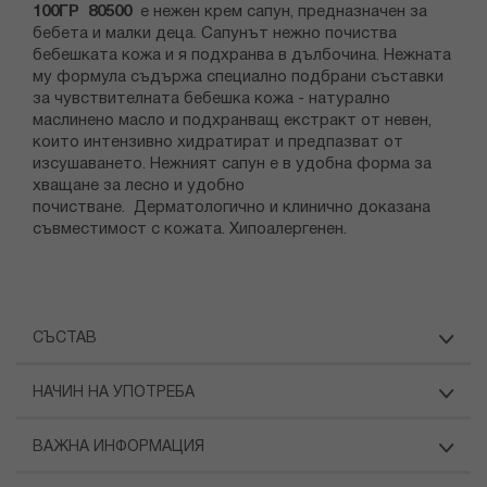
100ГР 80500
е нежен крем сапун, предназначен за
бебета и малки деца. Сапунът нежно почиства
бебешката кожа и я подхранва в дълбочина. Нежната
му формула съдържа специално подбрани съставки
за чувствителната бебешка кожа - натурално
маслинено масло и подхранващ екстракт от невен,
които интензивно хидратират и предпазват от
изсушаването. Нежният сапун е в удобна форма за
хващане за лесно и удобно
почистване. Дерматологично и клинично доказана
съвместимост с кожата. Хипоалергенен.
СЪСТАВ
НАЧИН НА УПОТРЕБА
ВАЖНА ИНФОРМАЦИЯ