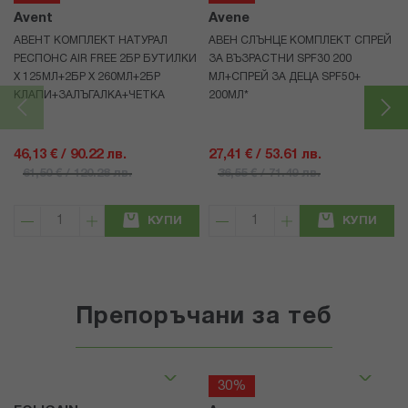
Avent
Avene
АВЕНТ КОМПЛЕКТ НАТУРАЛ
АВЕН СЛЪНЦЕ КОМПЛЕКТ СПРЕЙ
РЕСПОНС AIR FREE 2БР БУТИЛКИ
ЗА ВЪЗРАСТНИ SPF30 200
Х 125МЛ+2БР Х 260МЛ+2БР
МЛ+СПРЕЙ ЗА ДЕЦА SPF50+
КЛАПИ+ЗАЛЪГАЛКА+ЧЕТКА
200МЛ*
46,13 € / 90.22 лв.
27,41 € / 53.61 лв.
61,50 € / 120.28 лв.
36,55 € / 71.49 лв.
КУПИ
КУПИ
Препоръчани за теб
30%