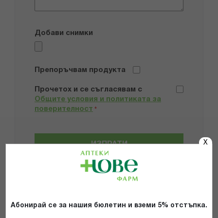
Добави снимки
Препоръчвам продукта
Прочетох и се съгласявам с
Общите условия и политиката за
поверителност
*
X
ИЗПРАТИ
Абонирай се за нашия бюлетин и вземи 5% отстъпка.
Популярни в тази категория