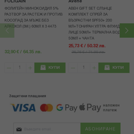
FOLIGAIN
Avene
ФОЛИГЕЙН МИНОКСИДИЛ 5%
АВЕН GIFT SET СЛЪНЦЕ
РАЗТВОР ЗА РАСТЕЖ И ПРОТИВ
КОМПЛЕКТ СПРЕЙ ЗА
КОСОПАД ЗА МЪЖЕ БЕЗ
ВЪЗРАСТНИ SPF50+ 200
АЛКОХОЛ (3М.) 60МЛ X 3 4473
МЛ+ТОНИРАН УЛТРА ФЛУИД ЗА
ЛИЦЕ 50МЛ+ ТЕРМАЛНА ВОДА
50МЛ + ЧАНТА
25,73 € / 50.32 лв.
32,90 € / 64.35 лв.
36,76 € / 71.90 лв.
КУПИ
КУПИ
Защитени плащания
АБОНИРАНЕ