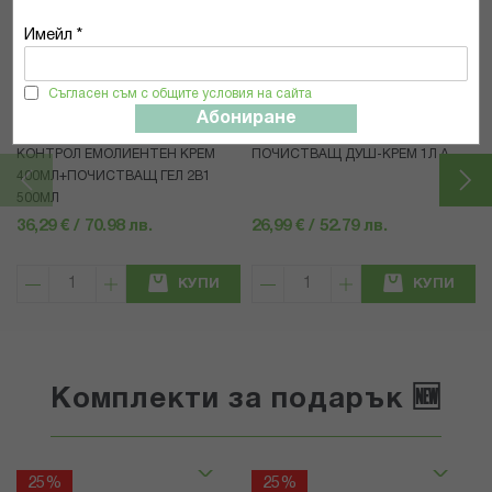
Имейл *
Съгласен съм с общите условия на сайта
A-Derma
Uriage
Абониране
А-ДЕРМА КОМПЛЕКТ ЕКЗОМЕГА
ЮРИАЖ БЕБЕ НЕЖЕН
КОНТРОЛ ЕМОЛИЕНТЕН КРЕМ
ПОЧИСТВАЩ ДУШ-КРЕМ 1Л A
400МЛ+ПОЧИСТВАЩ ГЕЛ 2В1
500МЛ
36,29 € / 70.98 лв.
26,99 € / 52.79 лв.
КУПИ
КУПИ
Комплекти за подарък 🆕
25%
25%