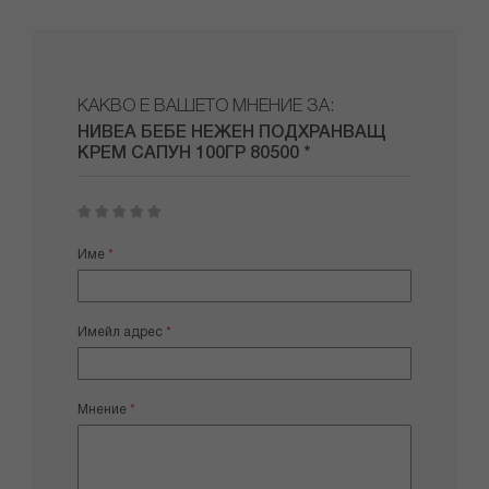
КАКВО Е ВАШЕТО МНЕНИЕ ЗА:
НИВЕА БЕБЕ НЕЖЕН ПОДХРАНВАЩ
КРЕМ САПУН 100ГР 80500 *
1
2
3
4
5
star
stars
stars
stars
stars
Име
Имейл адрес
Мнение