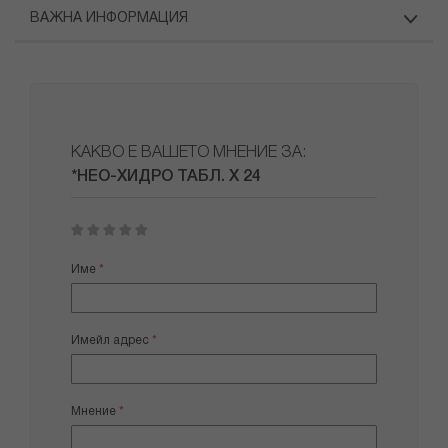
ВАЖНА ИНФОРМАЦИЯ
КАКВО Е ВАШЕТО МНЕНИЕ ЗА:
*НЕО-ХИДРО ТАБЛ. Х 24
1
2
3
4
5
star
stars
stars
stars
stars
Име
Имейл адрес
Мнение