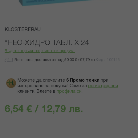
Преминете
KLOSTERFRAU
към
началото
*НЕО-ХИДРО ТАБЛ. Х 24
на
Бъдете първият оценил този продукт
галерия
със
Безплатна доставка за над 50.00 € / 97,79 лв.
Код
100145
снимки
Можете да спечелите
6
Промо точки
при
извършване на покупка! Само за
регистрирани
клиенти.
Влезте в
профила си
.
6,54 € / 12,79 лв.