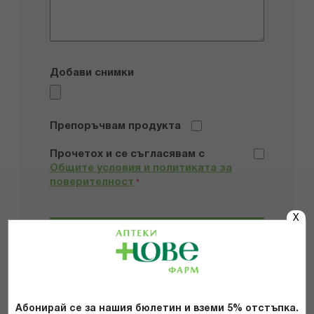
Добави снимки
Препоръчвам продукта
Прочетох и се съгласявам с
Общите условия и политиката за
поверителност
*
X
ИЗПРАТИ
Абонирай се за нашия бюлетин и вземи 5% отстъпка.