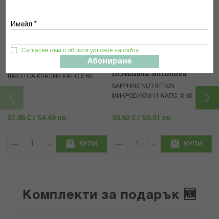
Популярни в тази категория
Имейл *
Съгласен съм с общите условия на сайта
Абониране
LACTESSA
SAPPHIRE NUTRITION By
Dr.Nedelia Shtonova
ЛАКТЕСА КЛАСИК КАПС Х 60
SAPPHIRE NUTRITION
МИКРОБИОМ 11 КАПС. X 60
27,86 € / 54.49 лв.
30,63 € / 59.91 лв.
КУПИ
КУПИ
Комплекти за подарък 🆕