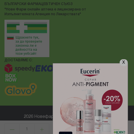
БЪЛГАРСКИ ФАРМАЦЕВТИЧЕН СЪЮЗ
"Нове Фарм онлайн аптека е лицензирана от
Изпълнителната Агенция по Лекарствата"
ДОСТАВЯМЕ С:
X
2026 Новефарм ® Всички права запазени
Електронен магазин
разработен и поддържан от
КУПИ