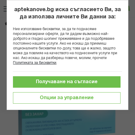
Прескачане
Търсене
Люб
Ко
към
aptekanove.bg иска съгласието Ви, за
съдържанието
Вход
да използва личните Ви данни за:
*НЕО-ХИДРО ТАБЛ. Х 24
Начало
Здраве
Очи, уши, нос, гърло
Гърло
Ние използваме бисквитки, за да ти поднасяме
персонализирани оферти, да ти дадем възможно най-
Преминете
доброто и гладко шопинг преживяване и да подобряваме
постоянно нашите услуги. Ако не искаш да приемеш
към
опционалните бисквитки по-долу, това ще е жалко, защото
края
може да повлияе на качеството на поднесените услуги при
на
нас. Ако искаш да разбереш повече, молим, прочети
галерията
Политиката за бисквитки
.
на
изображенията
Получаване на съгласие
Опции за управление