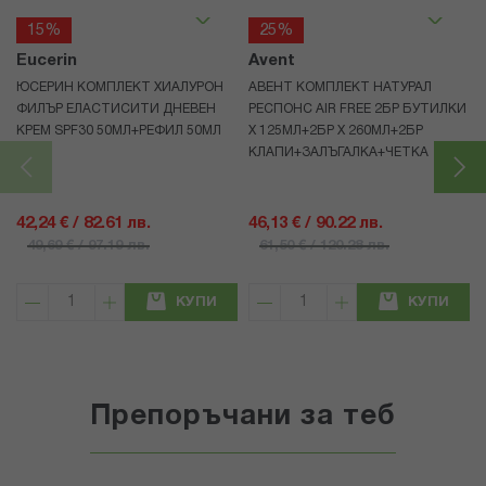
15%
25%
Eucerin
Avent
ЮСЕРИН КОМПЛЕКТ ХИАЛУРОН
АВЕНТ КОМПЛЕКТ НАТУРАЛ
ФИЛЪР ЕЛАСТИСИТИ ДНЕВЕН
РЕСПОНС AIR FREE 2БР БУТИЛКИ
КРЕМ SPF30 50МЛ+РЕФИЛ 50МЛ
Х 125МЛ+2БР Х 260МЛ+2БР
КЛАПИ+ЗАЛЪГАЛКА+ЧЕТКА
42,24 € / 82.61 лв.
46,13 € / 90.22 лв.
49,69 € / 97.19 лв.
61,50 € / 120.28 лв.
КУПИ
КУПИ
Препоръчани за теб