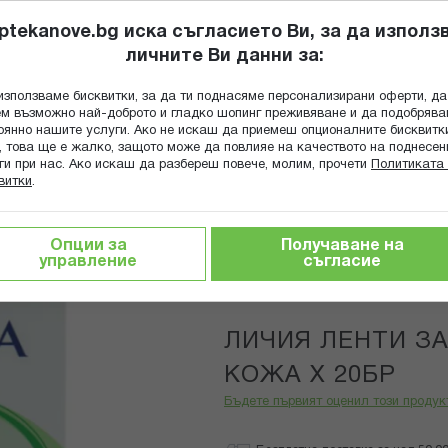
ptekanove.bg иска съгласието Ви, за да използ
личните Ви данни за:
ПОПИТАЙ Ф
използваме бисквитки, за да ти поднасяме персонализирани оферти, да
Търсене
м възможно най-доброто и гладко шопинг преживяване и да подобряв
оянно нашите услуги. Ако не искаш да приемеш опционалните бисквитк
КА
ГРИЖА ЗА МАЙКАТА И ДЕТЕТО
ХРАНИТЕЛНИ ДОБАВКИ
, това ще е жалко, защото може да повлияе на качеството на поднесен
ги при нас. Ако искаш да разбереш повече, молим, прочети
Политиката 
витки
.
НТИ ЗА ТЯЛО ВСЕКИ ТИП КОЖА Х 20БР
Опции за
Получаване на
управление
съгласие
LYCIA
ЛИЧИЯ ЛЕНТИ ЗА
КОЖА Х 20БР
Бъдете първият оценил този продук