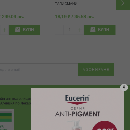
ТАЛИСМАНИ
/ 249.09 лв.
18,19 € / 35.58 лв.
КУПИ
КУПИ
АБОНИРАНЕ
X
йн аптека е лицензирана от
ДОСТАВЯМЕ С:
Агенция по Лекарствата"