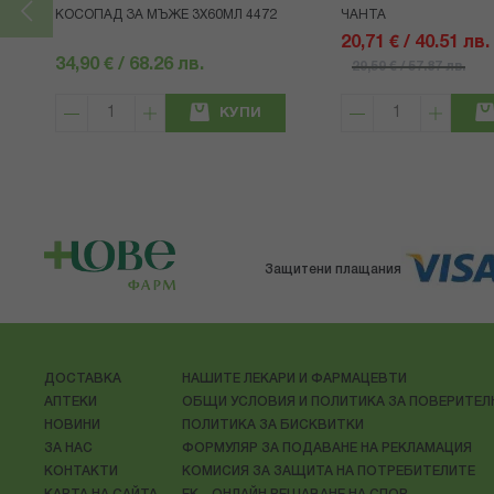
КОСОПАД ЗА МЪЖЕ 3X60МЛ 4472
ЧАНТА
20,71 € / 40.51 лв.
34,90 € / 68.26 лв.
29,59 € / 57.87 лв.
КУПИ
Защитени плащания
ДОСТАВКА
НАШИТЕ ЛЕКАРИ И ФАРМАЦЕВТИ
АПТЕКИ
ОБЩИ УСЛОВИЯ И ПОЛИТИКА ЗА ПОВЕРИТЕ
НОВИНИ
ПОЛИТИКА ЗА БИСКВИТКИ
ЗА НАС
ФОРМУЛЯР ЗА ПОДАВАНЕ НА РЕКЛАМАЦИЯ
КОНТАКТИ
КОМИСИЯ ЗА ЗАЩИТА НА ПОТРЕБИТЕЛИТЕ