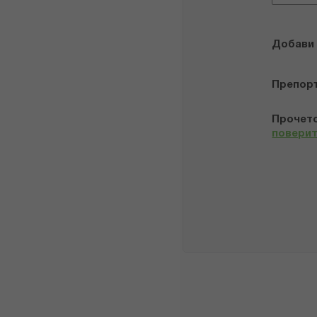
Добави
Препор
Прочето
повери