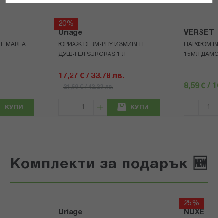
20%
Uriage
VERSET
E MAREA
ЮРИАЖ DERM-PHY ИЗМИВЕН
ПАРФЮМ ВЕ
ДУШ-ГЕЛ SURGRAS 1 Л
15МЛ ДАМ
17,27 € / 33.78 лв.
8,59 € / 
21,59 € / 42.23 лв.
КУПИ
КУПИ
Комплекти за подарък 🆕
25%
Uriage
NUXE