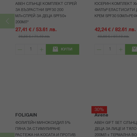
АВЕН СЛЪНЦЕ КОМПЛЕКТ СПРЕЙ
ЮСЕРИН КОМПЛЕКТ Х
ЗА ВЪЗРАСТНИ SPF30 200
ФИЛЪР ЕЛАСТИСИТИ 
МЛ+СПРЕЙ ЗА ДЕЦА SPF50+
КРЕМ SPF30 50МЛ+РЕФ
200МЛ*
27,41 € / 53.61 лв.
42,24 € / 82.61 лв.
36,55 € / 71.49 лв.
49,69 € / 97.19 лв.
КУПИ
30%
FOLIGAIN
Avene
ФОЛИГЕЙН МИНОКСИДИЛ 5%
АВЕН GIFT SET СЛЪНЦ
ПЯНА ЗА СТИМУЛИРАНЕ
ДЕЦА ЗА ЛИЦЕ И ТЯЛО
РАСТЕЖА НА КОСАТА И ПРОТИВ
200МЛ + ТЕРМАЛНА ВО