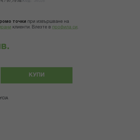
€ / 97,79 лв.
Код
34028
ромо точки
при извършване на
ирани
клиенти.
Влезте в
профила си
.
лв.
КУПИ
YCIA