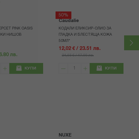
50%
Caudalie
РСЕТ PINK OASIS
КОДАЛИ ЕЛИКСИР-ОЛИО ЗА
СКИ НИШОВ
ГЛАДКА И БЛЕСТЯЩА КОЖА
50МЛ*
12,02 € / 23.51 лв.
16.80 лв.
24,03 € / 47.00 лв.
КУПИ
КУПИ
NUXE