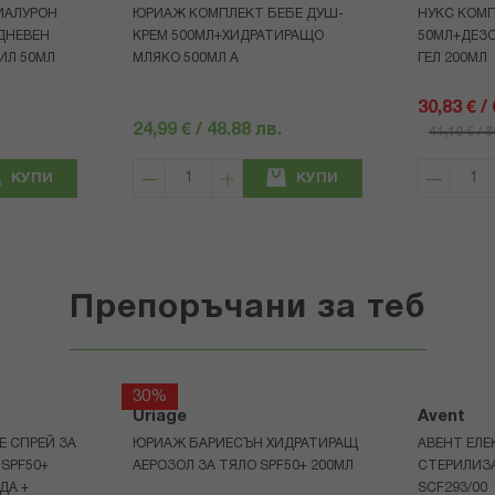
ИАЛУРОН
ЮРИАЖ КОМПЛЕКТ БЕБЕ ДУШ-
НУКС КОМП
ДНЕВЕН
КРЕМ 500МЛ+ХИДРАТИРАЩО
50МЛ+ДЕЗ
ИЛ 50МЛ
МЛЯКО 500МЛ A
ГЕЛ 200МЛ
30,83 € /
24,99 € / 48.88 лв.
41,10 € / 
КУПИ
КУПИ
Препоръчани за теб
30%
Uriage
Avent
Е СПРЕЙ ЗА
ЮРИАЖ БАРИЕСЪН ХИДРАТИРАЩ
АВЕНТ ЕЛЕ
 SPF50+
АЕРОЗОЛ ЗА ТЯЛО SPF50+ 200МЛ
СТЕРИЛИЗ
ДА +
SCF293/00