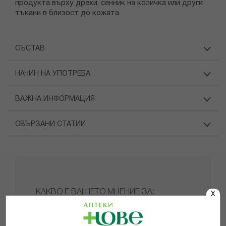
продукта върху дрехи, сенник на количка или други
тъкани в близост до кожата.
СЪСТАВ
НАЧИН НА УПОТРЕБА
ВАЖНА ИНФОРМАЦИЯ
СВЪРЗАНИ СТАТИИ
КАКВО Е ВАШЕТО МНЕНИЕ ЗА:
X
КУИКЛАЙН РЕПЕЛЕНТ АЕРОЗОЛ
ПРОТИВ КОМАРИ 100МЛ