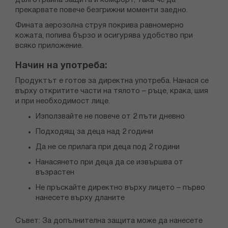
дълготрайна защита и комфорт, така че да
прекарвате повече безгрижни моменти заедно.
Фината аерозолна струя покрива равномерно
кожата, попива бързо и осигурява удобство при
всяко приложение.
Начин на употреба:
Продуктът е готов за директна употреба. Нанася се
върху откритите части на тялото – ръце, крака, шия
и при необходимост лице.
Използвайте не повече от 2 пъти дневно
Подходящ за деца над 2 години
Да не се прилага при деца под 2 години
Нанасянето при деца да се извършва от
възрастен
Не пръскайте директно върху лицето – първо
нанесете върху дланите
Съвет: За допълнителна защита може да нанесете