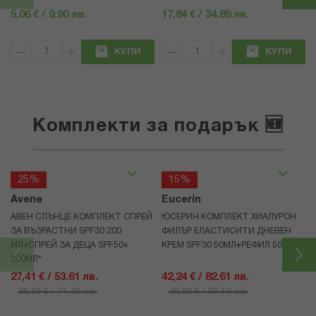
5,06 € / 9.90 лв.
17,84 € / 34.89 лв.
КУПИ
КУПИ
Комплекти за подарък 🆕
25%
15%
Avene
Eucerin
АВЕН СЛЪНЦЕ КОМПЛЕКТ СПРЕЙ
ЮСЕРИН КОМПЛЕКТ ХИАЛУРОН
ЗА ВЪЗРАСТНИ SPF30 200
ФИЛЪР ЕЛАСТИСИТИ ДНЕВЕН
МЛ+СПРЕЙ ЗА ДЕЦА SPF50+
КРЕМ SPF30 50МЛ+РЕФИЛ 50МЛ
200МЛ*
27,41 € / 53.61 лв.
42,24 € / 82.61 лв.
36,55 € / 71.49 лв.
49,69 € / 97.19 лв.