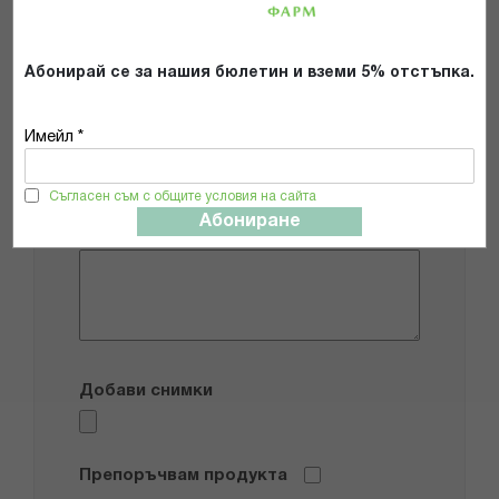
1
2
3
4
5
star
stars
stars
stars
stars
Абонирай се за нашия бюлетин и вземи 5% отстъпка.
Име
Имейл *
Имейл адрес
Съгласен съм с общите условия на сайта
Абониране
Мнение
Добави снимки
Препоръчвам продукта