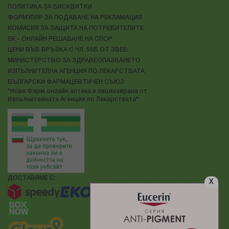
ПОЛИТИКА ЗА БИСКВИТКИ
ФОРМУЛЯР ЗА ПОДАВАНЕ НА РЕКЛАМАЦИЯ
КОМИСИЯ ЗА ЗАЩИТА НА ПОТРЕБИТЕЛИТЕ
ЕК - ОНЛАЙН РЕШАВАНЕ НА СПОР
ЦЕНИ ВЪВ ВРЪЗКА С ЧЛ. 55Б ОТ ЗВЕБ
МИНИСТЕРСТВО ЗА ЗДРАВЕОПАЗВАНЕТО
ИЗПЪЛНИТЕЛНА АГЕНЦИЯ ПО ЛЕКАРСТВАТА
БЪЛГАРСКИ ФАРМАЦЕВТИЧЕН СЪЮЗ
"Нове Фарм онлайн аптека е лицензирана от
Изпълнителната Агенция по Лекарствата"
ДОСТАВЯМЕ С:
X