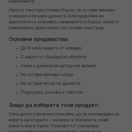
към кожата.
Леката текстура попива бързо, не оставя лепкаво
усещане и не цапа дрехите. Благодарение на
аерозолната опаковка, нанасянето е бързо, лесно и
равномерно дори върху по-големи участъци.
Основни предимства:
До 8 часа защита от комари
С масло от
Eucalyptus citriodora
Свеж и деликатен цитрусов аромат
Не оставя лепкави следи
Не оставя петна по дрехите
Подходящ за кожа и текстил
Защо да изберете този продукт:
Сега детето ви може спокойно да се наслаждава на
игрите на открито – на море, в планината, край
реката или в парка. Репелентът осигурява