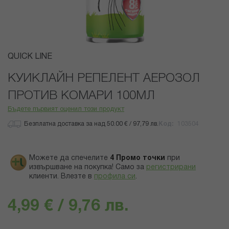
Преминете
QUICK LINE
към
началото
КУИКЛАЙН РЕПЕЛЕНТ АЕРОЗОЛ
на
ПРОТИВ КОМАРИ 100МЛ
галерия
със
Бъдете първият оценил този продукт
снимки
Безплатна доставка за над 50.00 € / 97,79 лв.
Код
103504
Можете да спечелите
4
Промо точки
при
извършване на покупка! Само за
регистрирани
клиенти.
Влезте в
профила си
.
4,99 € / 9,76 лв.