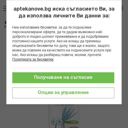
Прескачане
Търсене
Люб
Ко
към
aptekanove.bg иска съгласието Ви, за
съдържанието
Вход
да използва личните Ви данни за:
Начало
Козметика
Репеленти и инсектициди
КУИКЛАЙН РЕПЕЛЕНТ АЕРОЗОЛ ПРОТИВ КОМАРИ 100МЛ
Ние използваме бисквитки, за да ти поднасяме
персонализирани оферти, да ти дадем възможно най-
доброто и гладко шопинг преживяване и да подобряваме
Преминете
постоянно нашите услуги. Ако не искаш да приемеш
към
опционалните бисквитки по-долу, това ще е жалко, защото
може да повлияе на качеството на поднесените услуги при
края
нас. Ако искаш да разбереш повече, молим, прочети
на
Политиката за бисквитки
.
галерията
на
изображенията
Получаване на съгласие
Опции за управление