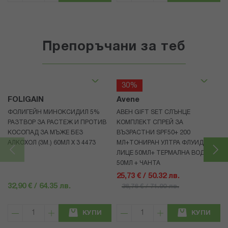
Препоръчани за теб
30%
FOLIGAIN
Avene
ФОЛИГЕЙН МИНОКСИДИЛ 5%
АВЕН GIFT SET СЛЪНЦЕ
РАЗТВОР ЗА РАСТЕЖ И ПРОТИВ
КОМПЛЕКТ СПРЕЙ ЗА
КОСОПАД ЗА МЪЖЕ БЕЗ
ВЪЗРАСТНИ SPF50+ 200
АЛКОХОЛ (3М.) 60МЛ X 3 4473
МЛ+ТОНИРАН УЛТРА ФЛУИД ЗА
ЛИЦЕ 50МЛ+ ТЕРМАЛНА ВОДА
50МЛ + ЧАНТА
25,73 € / 50.32 лв.
32,90 € / 64.35 лв.
36,76 € / 71.90 лв.
КУПИ
КУПИ