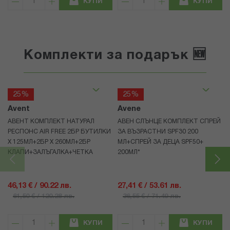
КУПИ
КУПИ
Комплекти за подарък 🆕
25%
25%
Avent
Avene
АВЕНТ КОМПЛЕКТ НАТУРАЛ
АВЕН СЛЪНЦЕ КОМПЛЕКТ СПРЕЙ
РЕСПОНС AIR FREE 2БР БУТИЛКИ
ЗА ВЪЗРАСТНИ SPF30 200
Х 125МЛ+2БР Х 260МЛ+2БР
МЛ+СПРЕЙ ЗА ДЕЦА SPF50+
КЛАПИ+ЗАЛЪГАЛКА+ЧЕТКА
200МЛ*
46,13 € / 90.22 лв.
27,41 € / 53.61 лв.
61,50 € / 120.28 лв.
36,55 € / 71.49 лв.
КУПИ
КУПИ