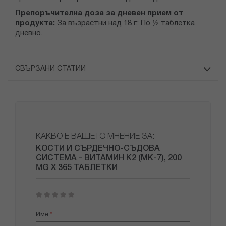
Препоръчителна доза за дневен прием от
продукта:
За възрастни над 18 г.: По ½ таблетка
дневно.
СВЪРЗАНИ СТАТИИ
КАКВО Е ВАШЕТО МНЕНИЕ ЗА:
КОСТИ И СЪРДЕЧНО-СЪДОВА
СИСТЕМА - ВИТАМИН К2 (MK-7), 200
ΜG Х 365 ТАБЛЕТКИ
1
2
3
4
5
star
stars
stars
stars
stars
Име