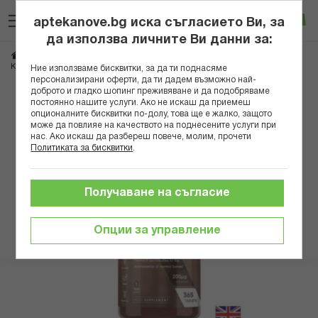
Прескачане
Търсене
Люб
Ко
към
aptekanove.bg иска съгласието Ви, за
съдържанието
Вход
да използва личните Ви данни за:
Начало
Хранителни добавки
Стави и кости
Кости и сърдечно-съдова система - Витамин К2 (MK-7), 200 µg х 365 таблетки
Ние използваме бисквитки, за да ти поднасяме
персонализирани оферти, да ти дадем възможно най-
доброто и гладко шопинг преживяване и да подобряваме
Преминете
постоянно нашите услуги. Ако не искаш да приемеш
към
опционалните бисквитки по-долу, това ще е жалко, защото
може да повлияе на качеството на поднесените услуги при
края
нас. Ако искаш да разбереш повече, молим, прочети
на
Политиката за бисквитки
.
галерията
на
изображенията
Получаване на съгласие
Опции за управление