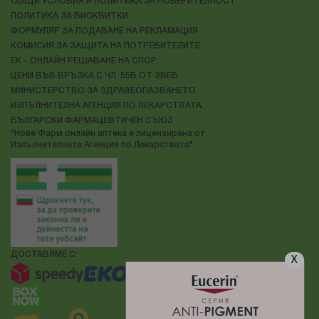
ОБЩИ УСЛОВИЯ И ПОЛИТИКА ЗА ПОВЕРИТЕЛНОСТ
ПОЛИТИКА ЗА БИСКВИТКИ
ФОРМУЛЯР ЗА ПОДАВАНЕ НА РЕКЛАМАЦИЯ
КОМИСИЯ ЗА ЗАЩИТА НА ПОТРЕБИТЕЛИТЕ
ЕК - ОНЛАЙН РЕШАВАНЕ НА СПОР
ЦЕНИ ВЪВ ВРЪЗКА С ЧЛ. 55Б ОТ ЗВЕБ
МИНИСТЕРСТВО ЗА ЗДРАВЕОПАЗВАНЕТО
ИЗПЪЛНИТЕЛНА АГЕНЦИЯ ПО ЛЕКАРСТВАТА
БЪЛГАРСКИ ФАРМАЦЕВТИЧЕН СЪЮЗ
"Нове Фарм онлайн аптека е лицензирана от
Изпълнителната Агенция по Лекарствата"
ДОСТАВЯМЕ С:
X