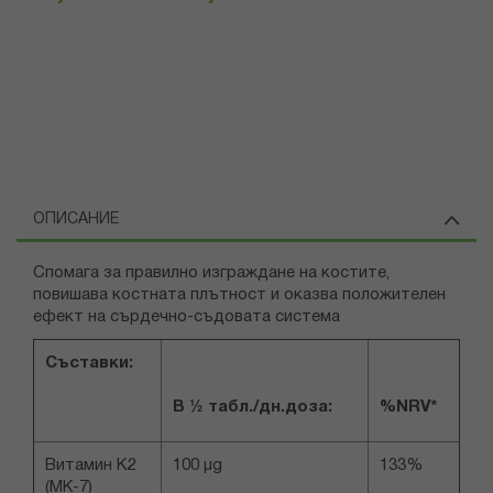
ОПИСАНИЕ
Спомага за правилно изграждане на костите,
повишава костната плътност и оказва положителен
ефект на сърдечно-съдовата система
Съставки:
В ½ табл./дн.доза
:
%NRV*
Витамин К2
100 µg
133%
(MK-7)