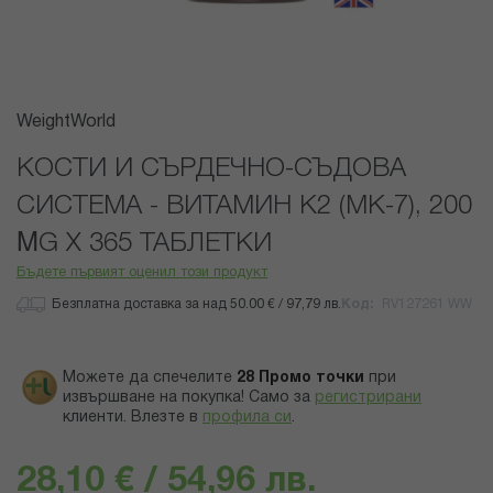
Преминете
WeightWorld
към
началото
КОСТИ И СЪРДЕЧНО-СЪДОВА
на
СИСТЕМА - ВИТАМИН К2 (MK-7), 200
галерия
със
ΜG Х 365 ТАБЛЕТКИ
снимки
Бъдете първият оценил този продукт
Безплатна доставка за над 50.00 € / 97,79 лв.
Код
RV127261 WW
Можете да спечелите
28
Промо точки
при
извършване на покупка! Само за
регистрирани
клиенти.
Влезте в
профила си
.
28,10 € / 54,96 лв.