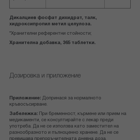
Дикалциев фосфат дихидрат, талк,
хидроксипропил метил целулоза.
*Хранителни референтни стойности
;
Хранителна добавка, 365 таблетки.
Дозировка и приложение
Приложение:
Допринася за нормалното
кръвосъсирване.
Забележка:
При бременност, кърмене или прием на
медикаменти, се консултирайте с лекар преди
употреба. Да не се използва като заместител на
разнообразното и пълноценно хранене. Да не се
превишава препоръчителната дневна доза.