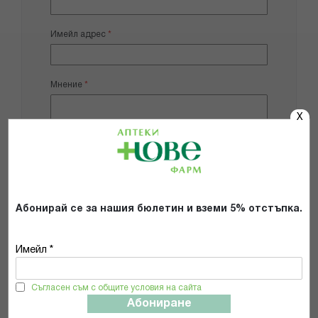
Имейл адрес
Мнение
X
Добави снимки
Абонирай се за нашия бюлетин и вземи 5% отстъпка.
Препоръчвам продукта
Имейл *
Прочетох и се съгласявам с
Общите условия и политиката за
Съгласен съм с общите условия на сайта
поверителност
*
Абониране