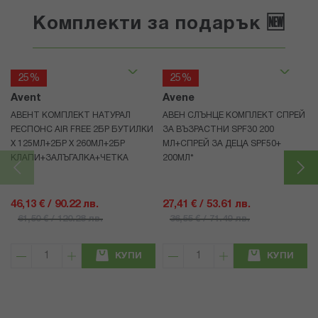
Комплекти за подарък 🆕
25%
25%
Avent
Avene
АВЕНТ КОМПЛЕКТ НАТУРАЛ
АВЕН СЛЪНЦЕ КОМПЛЕКТ СПРЕЙ
РЕСПОНС AIR FREE 2БР БУТИЛКИ
ЗА ВЪЗРАСТНИ SPF30 200
Х 125МЛ+2БР Х 260МЛ+2БР
МЛ+СПРЕЙ ЗА ДЕЦА SPF50+
КЛАПИ+ЗАЛЪГАЛКА+ЧЕТКА
200МЛ*
46,13 € / 90.22 лв.
27,41 € / 53.61 лв.
61,50 € / 120.28 лв.
36,55 € / 71.49 лв.
КУПИ
КУПИ