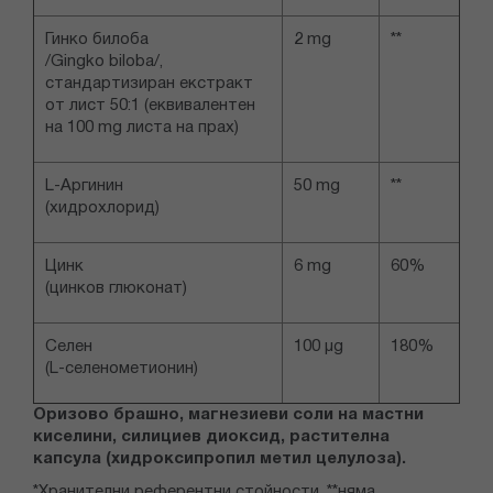
Гинко билоба
2 mg
**
/Gingko biloba/,
стандартизиран екстракт
от лист 50:1 (еквивалентен
на 100 mg листа на прах)
L-Аргинин
50 mg
**
(хидрохлорид)
Цинк
6 mg
60%
(цинков глюконат)
Селен
100 µg
180%
(L-селенометионин)
Оризово брашно, магнезиеви соли на мастни
киселини, силициев диоксид, растителна
капсула (хидроксипропил метил целулоза).
*Хранителни референтни стойности, **няма