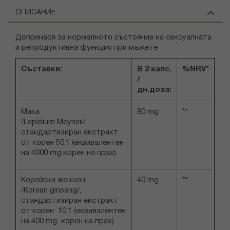
ОПИСАНИЕ
Допринася за нормалното състояние на сексуалната
и репродуктивна функция при мъжете
Съставки:
В 2 капс.
%NRV*
/
дн.доза:
Мака
80 mg
**
/Lepidium Meyneii/,
стандартизиран екстракт
от корен 50:1 (еквивалентен
на 4000 mg корен на прах)
Корейски женшен
40 mg
**
/Korean ginseng/,
стандартизиран екстракт
от корен 10:1 (еквивалентен
на 400 mg корен на прах)