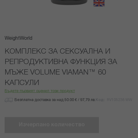
Преминете
WeightWorld
към
началото
КОМПЛЕКС ЗА СЕКСУАЛНА И
на
РЕПРОДУКТИВНА ФУНКЦИЯ ЗА
галерия
със
МЪЖЕ VOLUME VIAMAN™ 60
снимки
КАПСУЛИ
Бъдете първият оценил този продукт
Безплатна доставка за над 50.00 € / 97,79 лв.
Код
RV105238 WW
Изчерпано количество