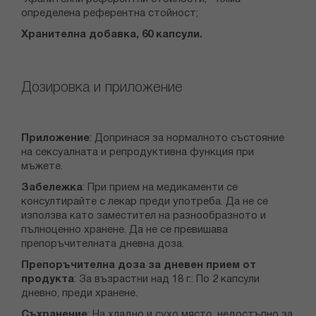
определена референтна стойност;
Хранителна добавка, 60 капсули.
Дозировка и приложение
Приложение
: Допринася за нормалното състояние
на сексуалната и репродуктивна функция при
мъжете.
Забележка
: При прием на медикаменти се
консултирайте с лекар преди употреба. Да не се
използва като заместител на разнообразното и
пълноценно хранене. Да не се превишава
препоръчителната дневна доза.
Препоръчителна доза за дневен прием от
продукта
: За възрастни над 18 г.: По 2 капсули
дневно, преди хранене.
Съхранение
: На хладно и сухо място, недостъпно за