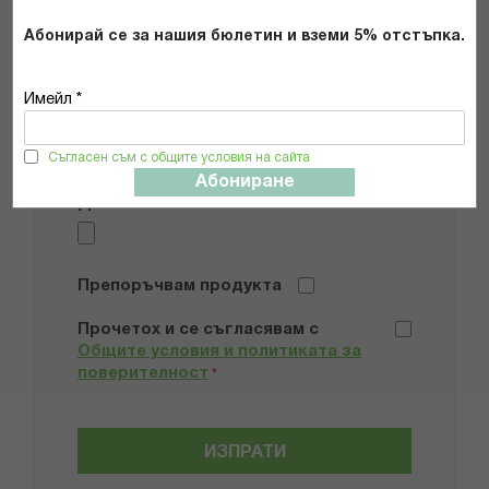
Абонирай се за нашия бюлетин и вземи 5% отстъпка.
Мнение
Имейл *
Съгласен съм с общите условия на сайта
Абониране
Добави снимки
Препоръчвам продукта
Прочетох и се съгласявам с
Общите условия и политиката за
поверителност
*
ИЗПРАТИ