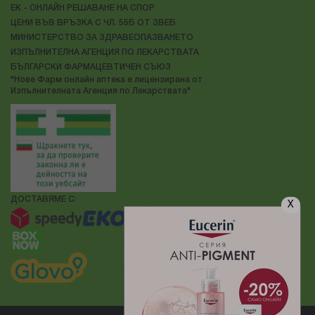
ЕК - ОНЛАЙН РЕШАВАНЕ НА СПОР
ЦЕНИ ВЪВ ВРЪЗКА С ЧЛ. 55Б ОТ ЗВЕБ
МИНИСТЕРСТВО ЗА ЗДРАВЕОПАЗВАНЕТО
ИЗПЪЛНИТЕЛНА АГЕНЦИЯ ПО ЛЕКАРСТВАТА
БЪЛГАРСКИ ФАРМАЦЕВТИЧЕН СЪЮЗ
"Нове Фарм онлайн аптека е лицензирана от
Изпълнителната Агенция по Лекарствата"
ДОСТАВЯМЕ С:
X