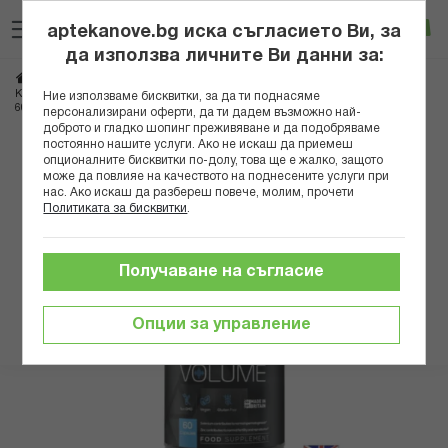
Прескачане
Търсене
Люб
Ко
към
aptekanove.bg иска съгласието Ви, за
съдържанието
Вход
да използва личните Ви данни за:
Начало
Хранителни добавки
Витамини
Витамини за мъже
Комплекс за сексуална и репродуктивна функция за мъже Volume Viaman™
Ние използваме бисквитки, за да ти поднасяме
60 капсули
персонализирани оферти, да ти дадем възможно най-
доброто и гладко шопинг преживяване и да подобряваме
постоянно нашите услуги. Ако не искаш да приемеш
Преминете
опционалните бисквитки по-долу, това ще е жалко, защото
към
може да повлияе на качеството на поднесените услуги при
нас. Ако искаш да разбереш повече, молим, прочети
края
Политиката за бисквитки
.
на
галерията
на
Получаване на съгласие
изображенията
Опции за управление