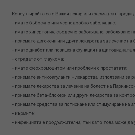
Консултирайте се с Вашия лекар или фармацевт, преди 
- имате бъбречно или чернодробно заболяване;
- имате хипертония, сърдечно заболяване, заболяване н
- приемате дигоксин или други лекарства за лечение на 
- имате диабет или повишена функция на щитовидната ж
- страдате от глаукома;
- имате феохромоцитом или проблеми с простатата;
- приемате антикоагуланти – лекарства, използвани за 
- приемате лекарства за лечение на болест на Паркинсон
- приемате бета-блокери или други лекарства за контро
- приемате средства за потискане или стимулиране на а
- кърмите;
- инфекцията е продължителна, тъй като това може да 