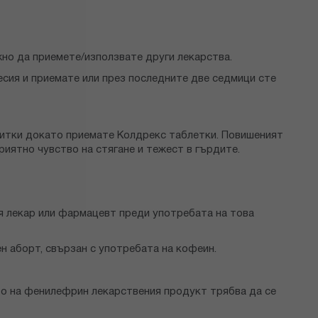
но да приемете/използвате други лекарства.
есия и приемате или през последните две седмици сте
питки докато приемате Колдрекс таблетки. Повишеният
риятно чувство на стягане и тежест в гърдите.
ия лекар или фармацевт преди употребата на това
н аборт, свързан с употребата на кофеин.
то на фенилефрин лекарствения продукт трябва да се