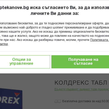
ptekanove.bg иска съгласието Ви, за да използ
личните Ви данни за:
ПОПИТАЙ Ф
използваме бисквитки, за да ти поднасяме персонализирани оферти, да
Търсене
м възможно най-доброто и гладко шопинг преживяване и да подобряв
оянно нашите услуги. Ако не искаш да приемеш опционалните бисквитк
КА
ГРИЖА ЗА МАЙКАТА И ДЕТЕТО
ХРАНИТЕЛНИ ДОБАВКИ
, това ще е жалко, защото може да повлияе на качеството на поднесен
ги при нас. Ако искаш да разбереш повече, молим, прочети
Политиката 
витки
.
 Х 24
Опции за
Получаване на
управление
съгласие
Omega Phar
Трайно ниска цена онлайн
КОЛДРЕКС ТАБЛ 
Бъдете първият оценил този продук
Безплатна доставка за над 50.00 