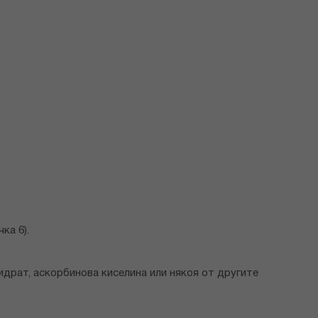
ка 6).
драт, аскорбинова киселина или някоя от другите