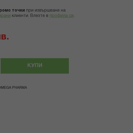
ромо точки
при извършване на
ирани
клиенти.
Влезте в
профила си
.
лв.
КУПИ
OMEGA PHARMA