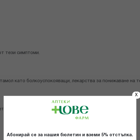
от тези симптоми.
тамол като болкоуспокояващи, лекарства за понижаване на те
X
ете Колдрекс таблетки.
Абонирай се за нашия бюлетин и вземи 5% отстъпка.