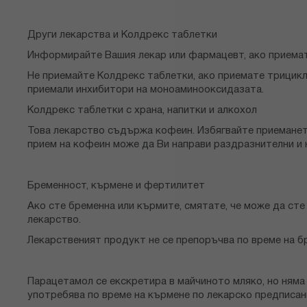
Други лекарства и Колдрекс таблетки
Информирайте Вашия лекар или фармацевт, ако приемате
Не приемайте Колдрекс таблетки, ако приемате трицикл
приемали инхибитори на моноаминооксидазата.
Колдрекс таблетки с храна, напитки и алкохол
Това лекарство съдържа кофеин. Избягвайте приеманет
прием на кофеин може да Ви направи раздразнителни и н
Бременност, кърмене и фертилитет
Ако сте бременна или кърмите, смятате, че може да ст
лекарство.
Лекарственият продукт не се препоръчва по време на б
Парацетамол се екскретира в майчиното мляко, но ням
употребява по време на кърмене по лекарско предписан