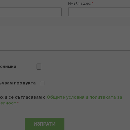
Имейл адрес
 снимки
ъчвам продукта
х и се съгласявам с
Общите условия и политиката за
телност
*
ИЗПРАТИ