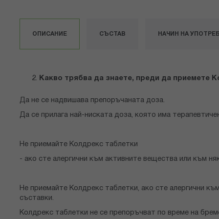
към
началото
на
ОПИСАНИЕ
СЪСТАВ
НАЧИН НА УПОТРЕ
галерия
със
снимки
Какво трябва да знаете, преди да приемете 
Да не се надвишава препоръчаната доза.
Да се прилага най-ниската доза, която има терапевтиче
Не приемайте Колдрекс таблетки
- ако сте алергични към активните вещества или към няк
Не приемайте Колдрекс таблетки, ако сте алергични къ
съставки.
Колдрекс таблетки не се препоръчват по време на брем