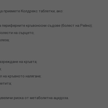
да приемете Колдрекс таблетки, ако:
а периферните кръвоносни съдове (болест на Рейно);
болести на сърцето;
леза;
разреждане на кръвта;
;
л на кръвното налягане;
петита;
увеличи риска от метаболитна ацидоза.