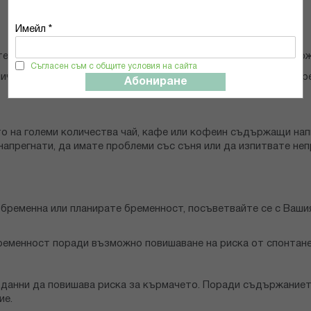
Имейл *
/използвате, наскоро сте приемали/използвали или е възмож
Съгласен съм с общите условия на сайта
ични антидепресанти или други лекарства за лечение на депр
Абониране
о на големи количества чай, кафе или кофеин съдържащи на
апрегнати, да имате проблеми със съня или да изпитвате неп
е бременна или планирате бременност, посъветвайте се с Ваш
ременност поради възможно повишаване на риска от спонтане
а данни да повишава риска за кърмачето. Поради съдържание
ие.