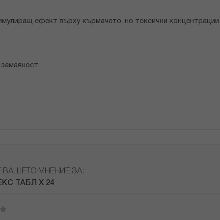
имулиращ ефект върху кърмачето, но токсични концентрации 
 замаяност.
Е ВАШЕТО МНЕНИЕ ЗА:
КС ТАБЛ Х 24