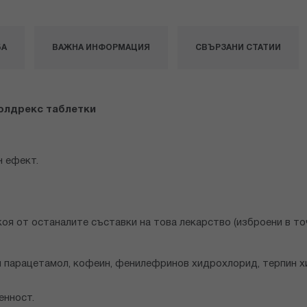
БА
ВАЖНА ИНФОРМАЦИЯ
СВЪРЗАНИ СТАТИИ
Колдрекс таблетки
н ефект.
оя от останалите съставки на това лекарство (изброени в точ
м парацетамол, кофеин, фенилефринов хидрохлорид, терпин хи
енност.