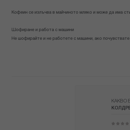
Кофеин се излъчва в майчиното мляко и може да има ст
Шофиране и работа с машини
Не шофирайте и не работете с машини, ако почувствате
КАКВО 
КОЛДРЕ
1
2
3
4
5