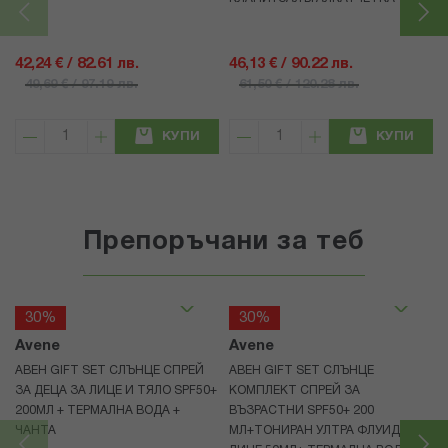
42,24 € / 82.61 лв.
46,13 € / 90.22 лв.
49,69 € / 97.19 лв.
61,50 € / 120.28 лв.
КУПИ
КУПИ
Препоръчани за теб
30%
30%
Avene
Avene
АВЕН GIFT SET СЛЪНЦЕ СПРЕЙ
АВЕН GIFT SET СЛЪНЦЕ
ЗА ДЕЦА ЗА ЛИЦЕ И ТЯЛО SPF50+
КОМПЛЕКТ СПРЕЙ ЗА
200МЛ + ТЕРМАЛНА ВОДА +
ВЪЗРАСТНИ SPF50+ 200
ЧАНТА
МЛ+ТОНИРАН УЛТРА ФЛУИД ЗА