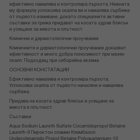
ефективно намалява и контролира пърхота. Нежната
му формула успокоява скалпа ви и намалява сърбежа
от първото измиване, докато специалните активни
съставки за грижа придават на косата здрав блясък
и усещане за мекота и плътност.
Клинични и дерматологични проучвания
Клиничните и дерматологични проучвания доказват
ефективност и много добра поносимост при мазен
скалп. Подходящ при себорейна екзема.
ОСНОВНИ КОНСТАТАЦИИ
Ефективно намалява и контролира пърхота.
Успокоява скалпа от първото нанасяне и намалява
сърбежа.
Придава на косата здрав блясък и усещане за
мекота и плътност.
Съставки
Aqua Sodium Laureth Sulfate Cocamidopropyl Betaine
Laureth-9 Пироктон оламин Климбазол
Undecylenamido Propyl Betaine Polyquaternium-10