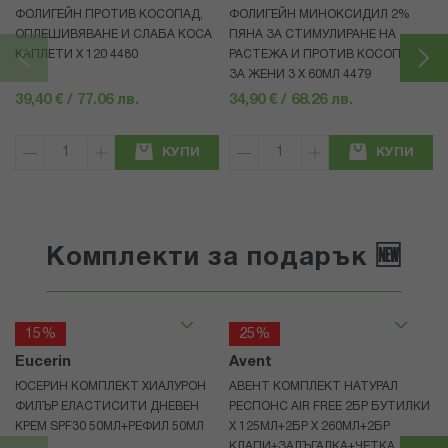
ФОЛИГЕЙН ПРОТИВ КОСОПАД,
ФОЛИГЕЙН МИНОКСИДИЛ 2%
ОПЛЕШИВЯВАНЕ И СЛАБА КОСА
ПЯНА ЗА СТИМУЛИРАНЕ НА
КАПЛЕТИ X 120 4480
РАСТЕЖА И ПРОТИВ КОСОПАД
ЗА ЖЕНИ 3 X 60МЛ 4479
39,40 € / 77.06 лв.
34,90 € / 68.26 лв.
КУПИ
КУПИ
Комплекти за подарък 🆕
15%
25%
Eucerin
Avent
ЮСЕРИН КОМПЛЕКТ ХИАЛУРОН
АВЕНТ КОМПЛЕКТ НАТУРАЛ
ФИЛЪР ЕЛАСТИСИТИ ДНЕВЕН
РЕСПОНС AIR FREE 2БР БУТИЛКИ
КРЕМ SPF30 50МЛ+РЕФИЛ 50МЛ
Х 125МЛ+2БР Х 260МЛ+2БР
КЛАПИ+ЗАЛЪГАЛКА+ЧЕТКА