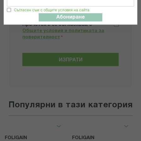
Съгласен съм с общите условия на сайта
Препоръчвам продукта
Абониране
Прочетох и се съгласявам с
Общите условия и политиката за
поверителност
*
ИЗПРАТИ
Популярни в тази категория
FOLIGAIN
FOLIGAIN