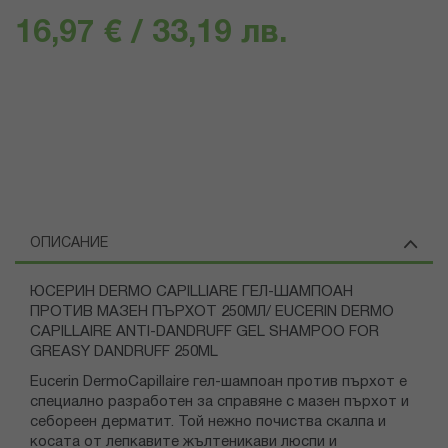
16,97 € / 33,19 лв.
ОПИСАНИЕ
ЮСЕРИН DERMO CAPILLIARE ГЕЛ-ШАМПОАН
ПРОТИВ МАЗЕН ПЪРХОТ 250МЛ/ EUCERIN DERMO
CAPILLAIRE ANTI-DANDRUFF GEL SHAMPOO FOR
GREASY DANDRUFF 250ML
Eucerin DermoCapillaire гел-шампоан против пърхот е
специално разработен за справяне с мазен пърхот и
себореен дерматит. Той нежно почиства скалпа и
косата от лепкавите жълтеникави люспи и