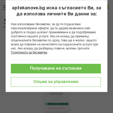
Прескачане
Търсене
Люб
Ко
към
aptekanove.bg иска съгласието Ви, за
съдържанието
Вход
да използва личните Ви данни за:
Начало
Козметика
Козметика за коса
Шампоани
Против пърхот
ЮСЕРИН DERMO CAPILLIARE ГЕЛ-ШАМПОАН ПРОТИВ МАЗЕН ПЪРХОТ
Ние използваме бисквитки, за да ти поднасяме
250МЛ А
персонализирани оферти, да ти дадем възможно най-
доброто и гладко шопинг преживяване и да подобряваме
постоянно нашите услуги. Ако не искаш да приемеш
Преминете
опционалните бисквитки по-долу, това ще е жалко, защото
към
може да повлияе на качеството на поднесените услуги при
нас. Ако искаш да разбереш повече, молим, прочети
края
Политиката за бисквитки
.
на
галерията
на
Получаване на съгласие
изображенията
Опции за управление