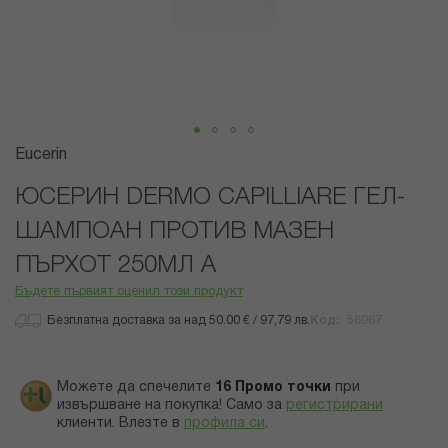
Преминете
Eucerin
към
началото
ЮСЕРИН DERMO CAPILLIARE ГЕЛ-
на
ШАМПОАН ПРОТИВ МАЗЕН
галерия
със
ПЪРХОТ 250МЛ А
снимки
Бъдете първият оценил този продукт
Безплатна доставка за над 50.00 € / 97,79 лв.
Код
56967
Можете да спечелите
16
Промо точки
при
извършване на покупка! Само за
регистрирани
клиенти.
Влезте в
профила си
.