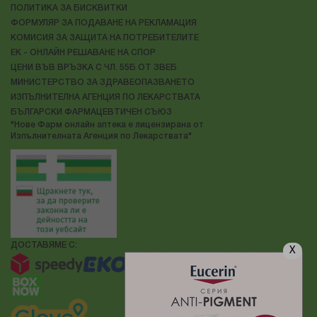
ПОЛИТИКА ЗА БИСКВИТКИ
ФОРМУЛЯР ЗА ПОДАВАНЕ НА РЕКЛАМАЦИЯ
КОМИСИЯ ЗА ЗАЩИТА НА ПОТРЕБИТЕЛИТЕ
ЕК - ОНЛАЙН РЕШАВАНЕ НА СПОР
ЦЕНИ ВЪВ ВРЪЗКА С ЧЛ. 55Б ОТ ЗВЕБ
МИНИСТЕРСТВО ЗА ЗДРАВЕОПАЗВАНЕТО
ИЗПЪЛНИТЕЛНА АГЕНЦИЯ ПО ЛЕКАРСТВАТА
БЪЛГАРСКИ ФАРМАЦЕВТИЧЕН СЪЮЗ
"Нове Фарм онлайн аптека е лицензирана от
Изпълнителната Агенция по Лекарствата"
ДОСТАВЯМЕ С:
X