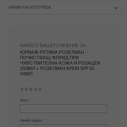
НАЧИН НА УПОТРЕБА
КАКВО Е ВАШЕТО МНЕНИЕ ЗА:
ЮРИАЖ РУТИНА РОЗЕЛИАН -
ПОЧИСТВАЩ ФЛУИД ПРИ
ЧУВСТВИТЕЛНА КОЖА И РОЗАЦЕЯ
250МЛ + РОЗЕЛИАН КРЕМ SPF30
40МЛ
1
2
3
4
5
star
stars
stars
stars
stars
Име
Имейл адрес