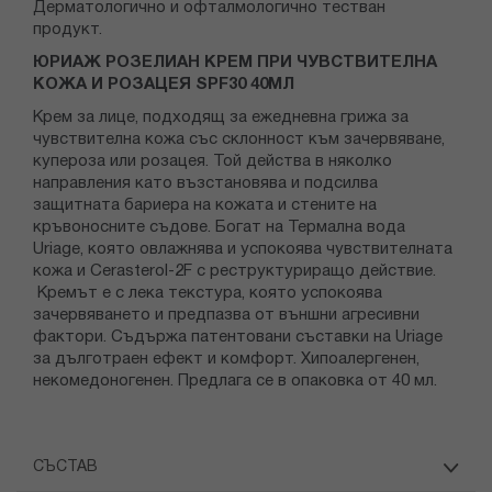
Дерматологично и офталмологично тестван
продукт.
ЮРИАЖ РОЗЕЛИАН КРЕМ ПРИ ЧУВСТВИТЕЛНА
КОЖА И РОЗАЦЕЯ SPF30 40МЛ
Крем за лице, подходящ за ежедневна грижа за
чувствителна кожа със склонност към зачервяване,
купероза или розацея. Той действа в няколко
направления като възстановява и подсилва
защитната бариера на кожата и стените на
кръвоносните съдове. Богат на Термална вода
Uriage, която овлажнява и успокоява чувствителната
кожа и Cerasterol-2F с реструктуриращо действие.
Кремът е с лека текстура, която успокоява
зачервяването и предпазва от външни агресивни
фактори. Съдържа патентовани съставки на Uriage
за дълготраен ефект и комфорт. Хипоалергенен,
некомедоногенен. Предлага се в опаковка от 40 мл.
СЪСТАВ