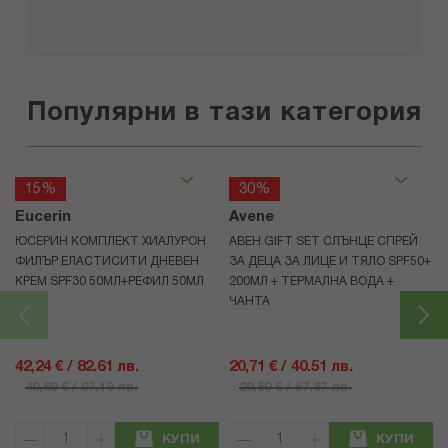
Популярни в тази категория
15%
30%
Eucerin
Avene
ЮСЕРИН КОМПЛЕКТ ХИАЛУРОН
АВЕН GIFT SET СЛЪНЦЕ СПРЕЙ
ФИЛЪР ЕЛАСТИСИТИ ДНЕВЕН
ЗА ДЕЦА ЗА ЛИЦЕ И ТЯЛО SPF50+
КРЕМ SPF30 50МЛ+РЕФИЛ 50МЛ
200МЛ + ТЕРМАЛНА ВОДА +
ЧАНТА
42,24 € / 82.61 лв.
20,71 € / 40.51 лв.
49,69 € / 97.19 лв.
29,59 € / 57.87 лв.
КУПИ
КУПИ