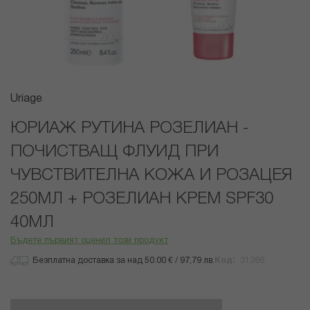
Преминете
Uriage
към
началото
ЮРИАЖ РУТИНА РОЗЕЛИАН -
на
ПОЧИСТВАЩ ФЛУИД ПРИ
галерия
със
ЧУВСТВИТЕЛНА КОЖА И РОЗАЦЕЯ
снимки
250МЛ + РОЗЕЛИАН КРЕМ SPF30
40МЛ
Бъдете първият оценил този продукт
Безплатна доставка за над 50.00 € / 97,79 лв.
Код
31266