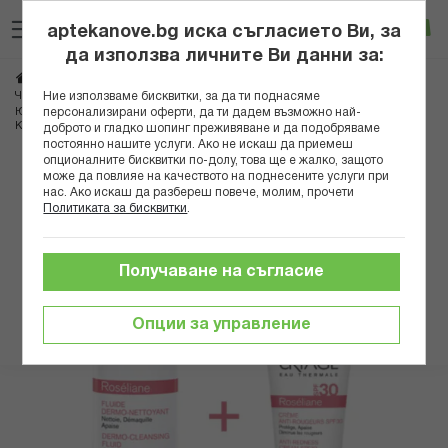
Прескачане
Търсене
Люб
Ко
към
aptekanove.bg иска съгласието Ви, за
съдържанието
Вход
да използва личните Ви данни за:
Начало
Козметика
Дермокозметика
Дермокозметика за лице
Ние използваме бисквитки, за да ти поднасяме
Чувствителна кожа
персонализирани оферти, да ти дадем възможно най-
ЮРИАЖ РУТИНА РОЗЕЛИАН - ПОЧИСТВАЩ ФЛУИД ПРИ ЧУВСТВИТЕЛНА
КОЖА И РОЗАЦЕЯ 250МЛ + РОЗЕЛИАН КРЕМ SPF30 40МЛ
доброто и гладко шопинг преживяване и да подобряваме
постоянно нашите услуги. Ако не искаш да приемеш
опционалните бисквитки по-долу, това ще е жалко, защото
Преминете
може да повлияе на качеството на поднесените услуги при
към
нас. Ако искаш да разбереш повече, молим, прочети
Политиката за бисквитки
.
края
на
галерията
Получаване на съгласие
на
изображенията
Опции за управление