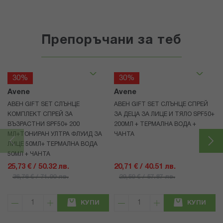
Препоръчани за теб
30%
30%
Avene
Avene
АВЕН GIFT SET СЛЪНЦЕ
АВЕН GIFT SET СЛЪНЦЕ СПРЕЙ
КОМПЛЕКТ СПРЕЙ ЗА
ЗА ДЕЦА ЗА ЛИЦЕ И ТЯЛО SPF50+
ВЪЗРАСТНИ SPF50+ 200
200МЛ + ТЕРМАЛНА ВОДА +
МЛ+ТОНИРАН УЛТРА ФЛУИД ЗА
ЧАНТА
ЛИЦЕ 50МЛ+ ТЕРМАЛНА ВОДА
50МЛ + ЧАНТА
25,73 € / 50.32 лв.
20,71 € / 40.51 лв.
36,76 € / 71.90 лв.
29,59 € / 57.87 лв.
КУПИ
КУПИ