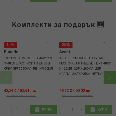
Комплекти за подарък 🆕
15%
25%
Eucerin
Avent
ЮСЕРИН КОМПЛЕКТ ХИАЛУРОН
АВЕНТ КОМПЛЕКТ НАТУРАЛ
ФИЛЪР ЕЛАСТИСИТИ ДНЕВЕН
РЕСПОНС AIR FREE 2БР БУТИЛКИ
КРЕМ SPF30 50МЛ+РЕФИЛ 50МЛ
Х 125МЛ+2БР Х 260МЛ+2БР
КЛАПИ+ЗАЛЪГАЛКА+ЧЕТКА
42,24 € / 82.61 лв.
46,13 € / 90.22 лв.
49,69 € / 97.19 лв.
61,50 € / 120.28 лв.
КУПИ
КУПИ