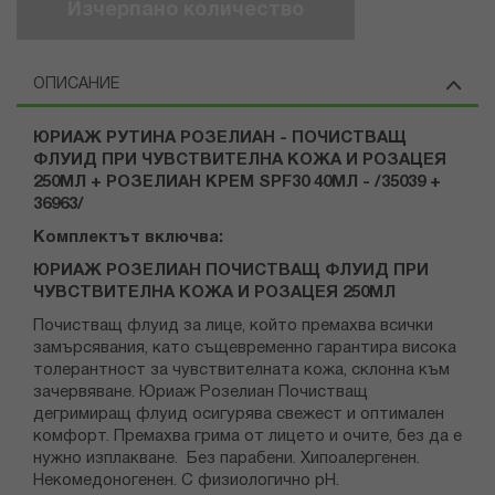
Изчерпано количество
ОПИСАНИЕ
ЮРИАЖ РУТИНА РОЗЕЛИАН - ПОЧИСТВАЩ
ФЛУИД ПРИ ЧУВСТВИТЕЛНА КОЖА И РОЗАЦЕЯ
250МЛ + РОЗЕЛИАН КРЕМ SPF30 40МЛ - /35039 +
36963/
Комплектът включва:
ЮРИАЖ РОЗЕЛИАН ПОЧИСТВАЩ ФЛУИД ПРИ
ЧУВСТВИТЕЛНА КОЖА И РОЗАЦЕЯ 250МЛ
Почистващ флуид за лице, който премахва всички
замърсявания, като същевременно гарантира висока
толерантност за чувствителната кожа, склонна към
зачервяване. Юриаж Розелиан Почистващ
дегримиращ флуид осигурява свежест и оптимален
комфорт. Премахва грима от лицето и очите, без да е
нужно изплакване. Без парабени. Хипоалергенен.
Некомедоногенен. С физиологично pH.