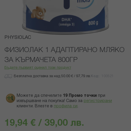
Преминете
PHYSIOLAC
към
началото
ФИЗИОЛАК 1 АДАПТИРАНО МЛЯКО
на
ЗА КЪРМАЧЕТА 800ГР
галерия
със
Бъдете първият оценил този продукт
снимки
Безплатна доставка за над 50.00 € / 97,79 лв.
Код
100521
Можете да спечелите
19
Промо точки
при
извършване на покупка! Само за
регистрирани
клиенти.
Влезте в
профила си
.
19,94 € / 39,00 лв.