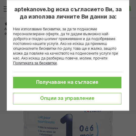
Прескачане
Търсене
Люб
Ко
към
aptekanove.bg иска съгласието Ви, за
съдържанието
Вход
да използва личните Ви данни за:
Начало
Грижа за майката и детето
Бебешки храни и напитки
Ние използваме бисквитки, за да ти поднасяме
Адаптирани млека
персонализирани оферти, да ти дадем възможно най-
ФИЗИОЛАК 1 АДАПТИРАНО МЛЯКО ЗА КЪРМАЧЕТА 800ГР
доброто и гладко шопинг преживяване и да подобряваме
постоянно нашите услуги. Ако не искаш да приемеш
Преминете
опционалните бисквитки по-долу, това ще е жалко, защото
може да повлияе на качеството на поднесените услуги при
към
нас. Ако искаш да разбереш повече, молим, прочети
края
Политиката за бисквитки
.
на
галерията
на
Получаване на съгласие
изображенията
Опции за управление