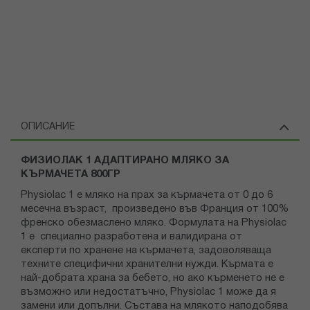
ОПИСАНИЕ
ФИЗИОЛАК 1 АДАПТИРАНО МЛЯКО ЗА
КЪРМАЧЕТА 800ГР
Physiolac 1 е мляко на прах за кърмачета от 0 до 6
месечна възраст, произведено във Франция от 100%
френско обезмаслено мляко. Формулата на Physiolac
1 e специално разработена и валидирана от
експерти по хранене на кърмачета, задоволяваща
техните специфични хранителни нужди. Кърмата е
най-добрата храна за бебето, но ако кърменето не е
възможно или недостатъчно, Physiolac 1 може да я
замени или допълни. Състава на млякото наподобява