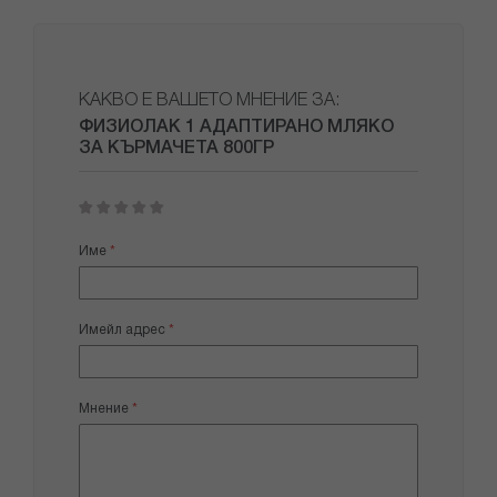
КАКВО Е ВАШЕТО МНЕНИЕ ЗА:
ФИЗИОЛАК 1 АДАПТИРАНО МЛЯКО
ЗА КЪРМАЧЕТА 800ГР
1
2
3
4
5
star
stars
stars
stars
stars
Име
Имейл адрес
Мнение