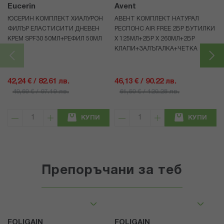
Eucerin
Avent
ЮСЕРИН КОМПЛЕКТ ХИАЛУРОН
АВЕНТ КОМПЛЕКТ НАТУРАЛ
ФИЛЪР ЕЛАСТИСИТИ ДНЕВЕН
РЕСПОНС AIR FREE 2БР БУТИЛКИ
КРЕМ SPF30 50МЛ+РЕФИЛ 50МЛ
Х 125МЛ+2БР Х 260МЛ+2БР
КЛАПИ+ЗАЛЪГАЛКА+ЧЕТКА
42,24 € / 82.61 лв.
46,13 € / 90.22 лв.
49,69 € / 97.19 лв.
61,50 € / 120.28 лв.
КУПИ
КУПИ
Препоръчани за теб
FOLIGAIN
FOLIGAIN