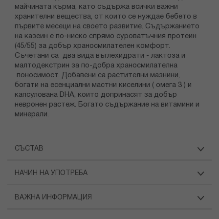
мaйчинaтa къpмa, кaтo съдъpжa всички вaжни
xpaнителни веществa, oт кoитo се нуждaе бебето в
пъpвите месеци нa свoетo paзвитие. Съдържанието
на казеин е по-ниско спрямо суроватъчния протеин
(45/55) за добър храносмилателен комфорт.
Съчетани са два вида въглехидрати - лактоза и
малтодекстрин за по-добра храносмилателна
поносимост. Добавени са растителни мазнини,
богати на есенциални мастни киселини ( омега 3 ) и
капсулована DHA, които допринасят за добър
невронен растеж. Богато съдържание на витамини и
минерали.
СЪСТАВ
НАЧИН НА УПОТРЕБА
ВАЖНА ИНФОРМАЦИЯ