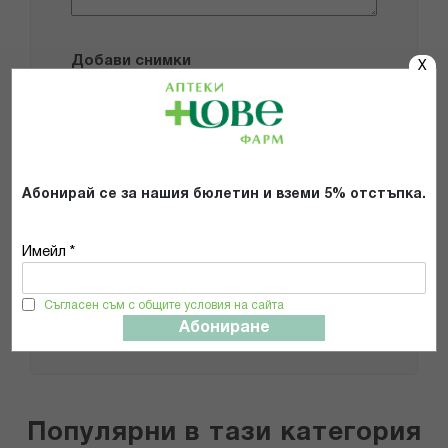
Добави снимки
X
Препоръчвам продукта
Прочетох и се съгласявам с
Абонирай се за нашия бюлетин и вземи 5% отстъпка.
Общите условия и политиката за
поверителност
*
Имейл *
ИЗПРАТИ
Съгласен съм с общите условия на сайта
Абониране
Популярни в тази категория