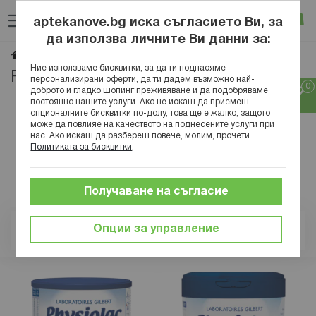
Прескачане
Търсене
Люб
Ко
към
aptekanove.bg иска съгласието Ви, за
съдържанието
Вход
да използва личните Ви данни за:
PHYSIOLAC
Начало
Марки
Ние използваме бисквитки, за да ти поднасяме
PHYSIOLAC
персонализирани оферти, да ти дадем възможно най-
доброто и гладко шопинг преживяване и да подобряваме
постоянно нашите услуги. Ако не искаш да приемеш
опционалните бисквитки по-долу, това ще е жалко, защото
може да повлияе на качеството на поднесените услуги при
нас. Ако искаш да разбереш повече, молим, прочети
Политиката за бисквитки
.
Получаване на съгласие
Опции за управление
Позиция