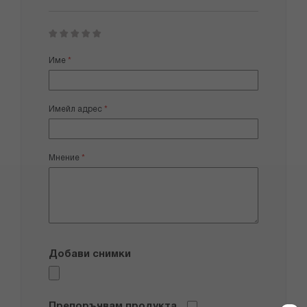
1
2
3
4
5
star
stars
stars
stars
stars
Име
Имейл адрес
Мнение
Добави снимки
Препоръчвам продукта