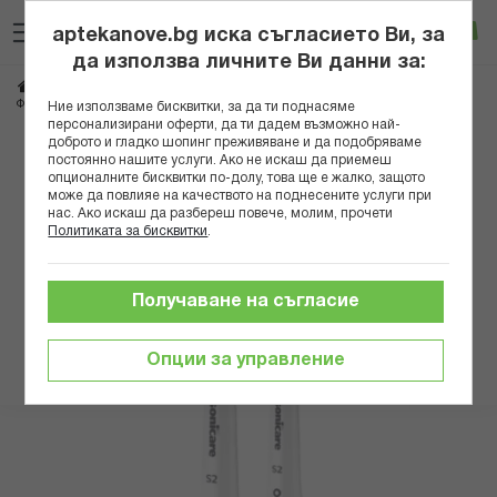
Прескачане
Търсене
Люб
Ко
към
aptekanove.bg иска съгласието Ви, за
съдържанието
Вход
да използва личните Ви данни за:
Начало
Козметика
Продукти за устна хигиена
Четки за зъби и конци
ФИЛИПС СОНИКЕЪР НАКРАЙНИЦИ СЕНЗИТИВ Х 2 HX6052/87
Ние използваме бисквитки, за да ти поднасяме
персонализирани оферти, да ти дадем възможно най-
доброто и гладко шопинг преживяване и да подобряваме
Преминете
постоянно нашите услуги. Ако не искаш да приемеш
към
опционалните бисквитки по-долу, това ще е жалко, защото
може да повлияе на качеството на поднесените услуги при
края
нас. Ако искаш да разбереш повече, молим, прочети
на
Политиката за бисквитки
.
галерията
на
изображенията
Получаване на съгласие
Опции за управление