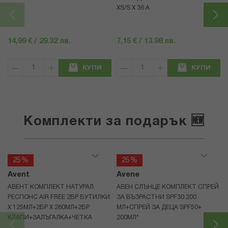
XS/S Х 36 А
14,99 € / 29.32 лв.
7,15 € / 13.98 лв.
КУПИ
КУПИ
Комплекти за подарък 🆕
25%
25%
Avent
Avene
АВЕНТ КОМПЛЕКТ НАТУРАЛ
АВЕН СЛЪНЦЕ КОМПЛЕКТ СПРЕЙ
РЕСПОНС AIR FREE 2БР БУТИЛКИ
ЗА ВЪЗРАСТНИ SPF30 200
Х 125МЛ+2БР Х 260МЛ+2БР
МЛ+СПРЕЙ ЗА ДЕЦА SPF50+
КЛАПИ+ЗАЛЪГАЛКА+ЧЕТКА
200МЛ*