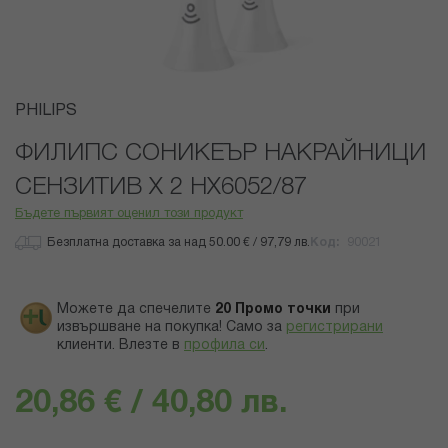
Преминете
PHILIPS
към
началото
ФИЛИПС СОНИКЕЪР НАКРАЙНИЦИ
на
СЕНЗИТИВ Х 2 HX6052/87
галерия
със
Бъдете първият оценил този продукт
снимки
Безплатна доставка за над 50.00 € / 97,79 лв.
Код
90021
Можете да спечелите
20
Промо точки
при
извършване на покупка! Само за
регистрирани
клиенти.
Влезте в
профила си
.
20,86 € / 40,80 лв.