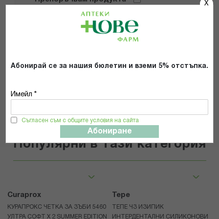
X
Прочетох и се съгласявам с
Общите условия и политиката за
поверителност
*
Абонирай се за нашия бюлетин и вземи 5% отстъпка.
ИЗПРАТИ
Имейл *
Съгласен съм с общите условия на сайта
Абониране
Популярни в тази категория
Curaprox
Tepe
КУРАПРОКС ЧЕТКА ЗА ЗЪБИ 5460
ТЕПЕ ЧЗ ИЗИПИК
УЛТРА СОФТ Х 2 SUMMER EDITION
ИНТЕРДЕНТАЛНИ СИЛИКОНОВИ