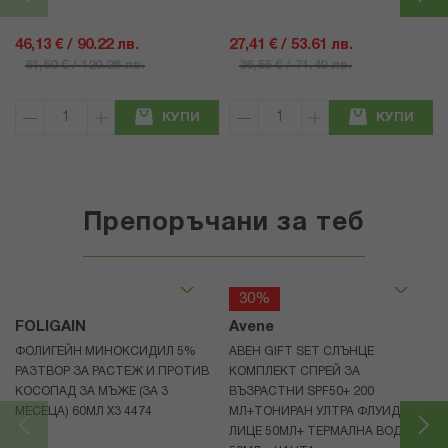
46,13 € / 90.22 лв.
27,41 € / 53.61 лв.
61,50 € / 120.28 лв.
36,55 € / 71.49 лв.
КУПИ
КУПИ
Препоръчани за теб
30%
FOLIGAIN
Avene
ФОЛИГЕЙН МИНОКСИДИЛ 5%
АВЕН GIFT SET СЛЪНЦЕ
РАЗТВОР ЗА РАСТЕЖ И ПРОТИВ
КОМПЛЕКТ СПРЕЙ ЗА
КОСОПАД ЗА МЪЖЕ (ЗА 3
ВЪЗРАСТНИ SPF50+ 200
МЕСЕЦА) 60МЛ X3 4474
МЛ+ТОНИРАН УЛТРА ФЛУИД ЗА
ЛИЦЕ 50МЛ+ ТЕРМАЛНА ВОДА