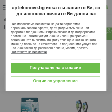
Прескачане
Търсене
Люб
Ко
към
aptekanove.bg иска съгласието Ви, за
съдържанието
Вход
да използва личните Ви данни за:
PHILIPS
Начало
Марки
Ние използваме бисквитки, за да ти поднасяме
PHILIPS
персонализирани оферти, да ти дадем възможно най-
доброто и гладко шопинг преживяване и да подобряваме
постоянно нашите услуги. Ако не искаш да приемеш
опционалните бисквитки по-долу, това ще е жалко, защото
може да повлияе на качеството на поднесените услуги при
нас. Ако искаш да разбереш повече, молим, прочети
Политиката за бисквитки
.
Получаване на съгласие
Опции за управление
Позиция