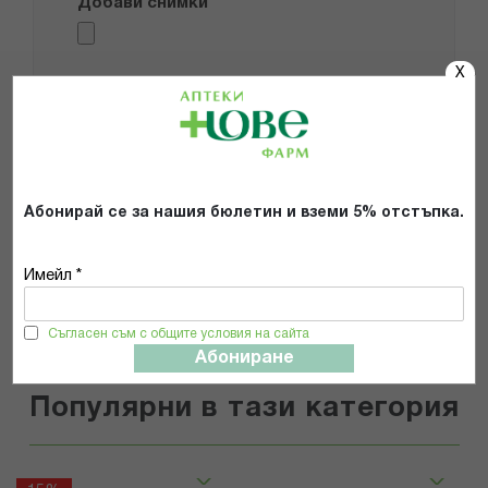
Добави снимки
X
Препоръчвам продукта
Прочетох и се съгласявам с
Общите условия и политиката за
поверителност
*
Абонирай се за нашия бюлетин и вземи 5% отстъпка.
ИЗПРАТИ
Имейл *
Съгласен съм с общите условия на сайта
Абониране
Популярни в тази категория