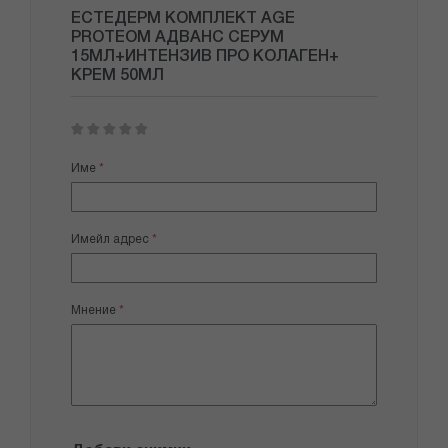
ЕСТЕДЕРМ КОМПЛЕКТ AGE
PROTEOM АДВАНС СЕРУМ
15МЛ+ИНТЕНЗИВ ПРО КОЛАГЕН+
КРЕМ 50МЛ
1
2
3
4
5
star
stars
stars
stars
stars
Име
Имейл адрес
Мнение