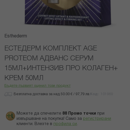
Преминете
Esthederm
към
началото
ЕСТЕДЕРМ КОМПЛЕКТ AGE
на
PROTEOM АДВАНС СЕРУМ
галерия
със
15МЛ+ИНТЕНЗИВ ПРО КОЛАГЕН+
снимки
КРЕМ 50МЛ
Бъдете първият оценил този продукт
Безплатна доставка за над 50.00 € / 97,79 лв.
Код
101969
Можете да спечелите
88
Промо точки
при
извършване на покупка! Само за
регистрирани
клиенти.
Влезте в
профила си
.