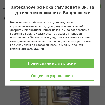
Прескачане
Търсене
Люб
Ко
към
aptekanove.bg иска съгласието Ви, за
съдържанието
Вход
да използва личните Ви данни за:
Начало
Козметика
Дермокозметика
Дермокозметика за лице
ЕСТЕДЕРМ КОМПЛЕКТ AGE PROTEOM АДВАНС СЕРУМ 15МЛ+ИНТЕНЗИВ
Ние използваме бисквитки, за да ти поднасяме
ПРО КОЛАГЕН+ КРЕМ 50МЛ
персонализирани оферти, да ти дадем възможно най-
доброто и гладко шопинг преживяване и да подобряваме
постоянно нашите услуги. Ако не искаш да приемеш
Преминете
опционалните бисквитки по-долу, това ще е жалко, защото
към
може да повлияе на качеството на поднесените услуги при
нас. Ако искаш да разбереш повече, молим, прочети
края
Политиката за бисквитки
.
на
галерията
на
Получаване на съгласие
изображенията
Опции за управление