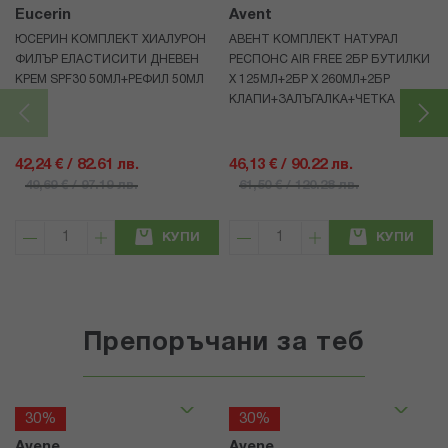
Eucerin
Avent
ЮСЕРИН КОМПЛЕКТ ХИАЛУРОН
АВЕНТ КОМПЛЕКТ НАТУРАЛ
ФИЛЪР ЕЛАСТИСИТИ ДНЕВЕН
РЕСПОНС AIR FREE 2БР БУТИЛКИ
КРЕМ SPF30 50МЛ+РЕФИЛ 50МЛ
Х 125МЛ+2БР Х 260МЛ+2БР
КЛАПИ+ЗАЛЪГАЛКА+ЧЕТКА
42,24 € / 82.61 лв.
46,13 € / 90.22 лв.
49,69 € / 97.19 лв.
61,50 € / 120.28 лв.
КУПИ
КУПИ
Препоръчани за теб
30%
30%
Avene
Avene