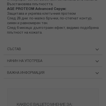
Възстановява плътността.
AGE PROTEOM Advanced Серум:
Защитава и укрепва клетъчния протеом
След 28 дни: по-малко бръчки, по-стегнат контур,
сияен и равномерен тен.
След 6 месеца: дълготраен ефект, видимо подобрена
плътност на кожата.
СЪСТАВ
НАЧИН НА УПОТРЕБА
ВАЖНА ИНФОРМАЦИЯ
КАКВО Е ВАШЕТО МНЕНИЕ ЗА: