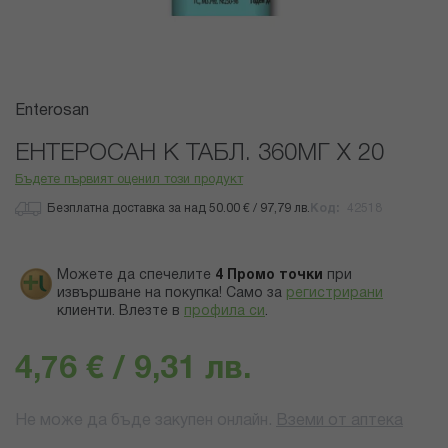
Преминете
Enterosan
към
началото
ЕНТЕРОСАН К ТАБЛ. 360МГ Х 20
на
Бъдете първият оценил този продукт
галерия
със
Безплатна доставка за над 50.00 € / 97,79 лв.
Код
42518
снимки
Можете да спечелите
4
Промо точки
при
извършване на покупка! Само за
регистрирани
клиенти.
Влезте в
профила си
.
4,76 € / 9,31 лв.
Не може да бъде закупен онлайн.
Вземи от аптека