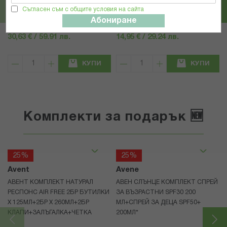
МИКРОБИОМ 11 КАПС. X 60
Съгласен съм с общите условия на сайта
Абониране
30,63 € / 59.91 лв.
14,95 € / 29.24 лв.
КУПИ
КУПИ
Комплекти за подарък 🆕
25%
25%
Avent
Avene
АВЕНТ КОМПЛЕКТ НАТУРАЛ
АВЕН СЛЪНЦЕ КОМПЛЕКТ СПРЕЙ
РЕСПОНС AIR FREE 2БР БУТИЛКИ
ЗА ВЪЗРАСТНИ SPF30 200
Х 125МЛ+2БР Х 260МЛ+2БР
МЛ+СПРЕЙ ЗА ДЕЦА SPF50+
КЛАПИ+ЗАЛЪГАЛКА+ЧЕТКА
200МЛ*