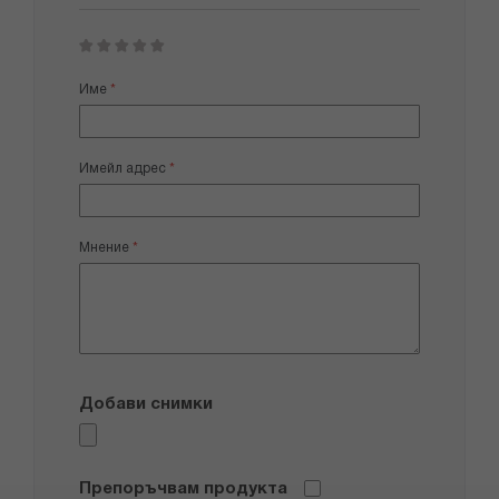
1
2
3
4
5
star
stars
stars
stars
stars
Име
Имейл адрес
Мнение
Добави снимки
Препоръчвам продукта