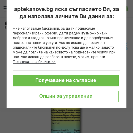
Прескачане
Търсене
Люб
Ко
към
aptekanove.bg иска съгласието Ви, за
съдържанието
Вход
да използва личните Ви данни за:
Начало
Хранителни добавки
Пробиотици и пребиотици, храносмилане
ЕНТЕРОСАН К ТАБЛ. 360МГ Х 20
Ние използваме бисквитки, за да ти поднасяме
персонализирани оферти, да ти дадем възможно най-
доброто и гладко шопинг преживяване и да подобряваме
Преминете
постоянно нашите услуги. Ако не искаш да приемеш
към
опционалните бисквитки по-долу, това ще е жалко, защото
може да повлияе на качеството на поднесените услуги при
края
нас. Ако искаш да разбереш повече, молим, прочети
на
Политиката за бисквитки
.
галерията
на
изображенията
Получаване на съгласие
Опции за управление