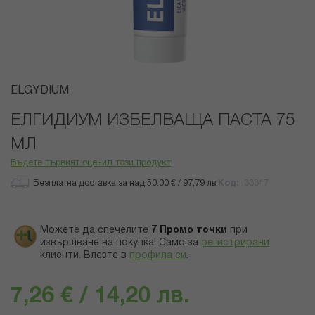
Преминете
ELGYDIUM
към
началото
ЕЛГИДИУМ ИЗБЕЛВАЩА ПАСТА 75
на
МЛ
галерия
със
Бъдете първият оценил този продукт
снимки
Безплатна доставка за над 50.00 € / 97,79 лв.
Код
33347
Можете да спечелите
7
Промо точки
при
извършване на покупка! Само за
регистрирани
клиенти.
Влезте в
профила си
.
7,26 € / 14,20 лв.