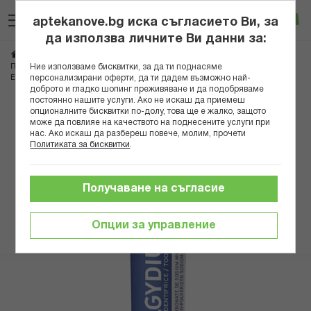
Прескачане
Търсене
Люб
Ко
към
aptekanove.bg иска съгласието Ви, за
съдържанието
Вход
да използва личните Ви данни за:
Начало
Козметика
Продукти за устна хигиена
Ние използваме бисквитки, за да ти поднасяме
Пасти за зъби и избелване
персонализирани оферти, да ти дадем възможно най-
ЕЛГИДИУМ ПАСТА ЗА ЗЪБИ ИЗБЕЛВАЩА 75 МЛ A
доброто и гладко шопинг преживяване и да подобряваме
постоянно нашите услуги. Ако не искаш да приемеш
Преминете
опционалните бисквитки по-долу, това ще е жалко, защото
може да повлияе на качеството на поднесените услуги при
към
нас. Ако искаш да разбереш повече, молим, прочети
края
Политиката за бисквитки
.
на
галерията
на
Получаване на съгласие
изображенията
Опции за управление