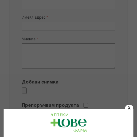
Имейл адрес
Мнение
Добави снимки
Препоръчвам продукта
X
Прочетох и се съгласявам с
Общите условия и политиката за
поверителност
*