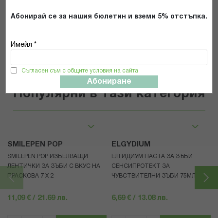
Абонирай се за нашия бюлетин и вземи 5% отстъпка.
ИЗПРАТИ
Имейл *
Съгласен съм с общите условия на сайта
Абониране
Популярни в тази категория
SMILEPEN POP
ELGYDIUM
SMILEPEN POP ИЗБЕЛВАЩИ
ЕЛГИДИУМ ПАСТА ЗА ЗЪБИ
ЛЕНТИЧКИ ЗА ЗЪБИ С ВКУС НА
СЕНСИПРОТЕКТ ЗА
ПРАСКОВА 7 Х 2
ЧУВСТВИТЕЛНИ ЗЪБИ 75МЛ
11,09 € / 21.69 лв.
6,69 € / 13.08 лв.