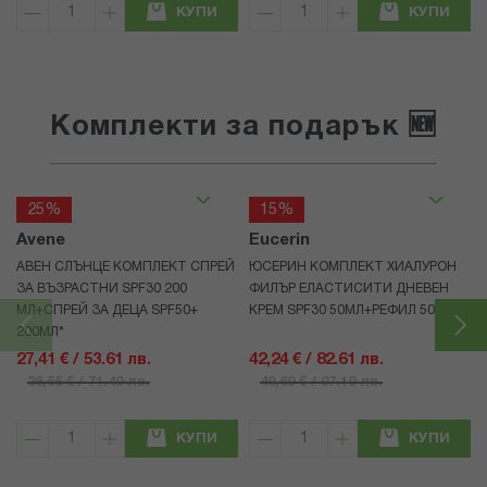
КУПИ
КУПИ
Комплекти за подарък 🆕
25%
15%
Avene
Eucerin
АВЕН СЛЪНЦЕ КОМПЛЕКТ СПРЕЙ
ЮСЕРИН КОМПЛЕКТ ХИАЛУРОН
ЗА ВЪЗРАСТНИ SPF30 200
ФИЛЪР ЕЛАСТИСИТИ ДНЕВЕН
МЛ+СПРЕЙ ЗА ДЕЦА SPF50+
КРЕМ SPF30 50МЛ+РЕФИЛ 50МЛ
200МЛ*
27,41 € / 53.61 лв.
42,24 € / 82.61 лв.
36,55 € / 71.49 лв.
49,69 € / 97.19 лв.
КУПИ
КУПИ