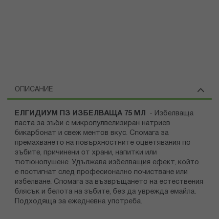
ОПИСАНИЕ
ЕЛГИДИУМ ПЗ ИЗБЕЛВАЩА 75 МЛ
- Избелваща
паста за зъби с микропулвелизиран натриев
бикарбонат и свеж ментов вкус. Спомага за
премахването на повърхностните оцветявания по
зъбите, причинени от храни, напитки или
тютюнопушене. Удължава избелващия ефект, който
е постигнат след професионално почистване или
избелване. Спомага за възвръщането на естествения
блясък и белота на зъбите, без да уврежда емайла.
Подходяща за ежедневна употреба.