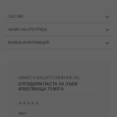
СЪСТАВ
НАЧИН НА УПОТРЕБА
ВАЖНА ИНФОРМАЦИЯ
КАКВО Е ВАШЕТО МНЕНИЕ ЗА:
ЕЛГИДИУМ ПАСТА ЗА ЗЪБИ
ИЗБЕЛВАЩА 75 МЛ A
1
2
3
4
5
star
stars
stars
stars
stars
Име