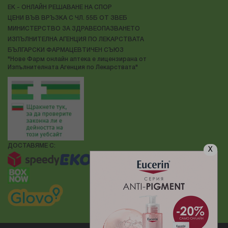
ЕК - ОНЛАЙН РЕШАВАНЕ НА СПОР
ЦЕНИ ВЪВ ВРЪЗКА С ЧЛ. 55Б ОТ ЗВЕБ
МИНИСТЕРСТВО ЗА ЗДРАВЕОПАЗВАНЕТО
ИЗПЪЛНИТЕЛНА АГЕНЦИЯ ПО ЛЕКАРСТВАТА
БЪЛГАРСКИ ФАРМАЦЕВТИЧЕН СЪЮЗ
"Нове Фарм онлайн аптека е лицензирана от
Изпълнителната Агенция по Лекарствата"
ДОСТАВЯМЕ С:
X