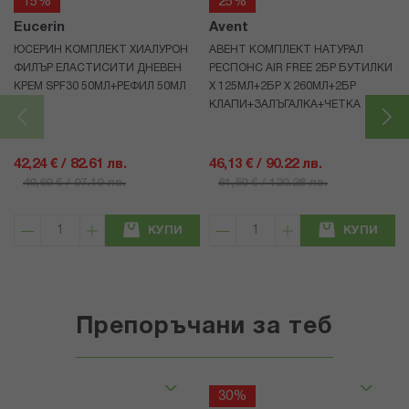
15%
25%
Eucerin
Avent
ЮСЕРИН КОМПЛЕКТ ХИАЛУРОН
АВЕНТ КОМПЛЕКТ НАТУРАЛ
ФИЛЪР ЕЛАСТИСИТИ ДНЕВЕН
РЕСПОНС AIR FREE 2БР БУТИЛКИ
КРЕМ SPF30 50МЛ+РЕФИЛ 50МЛ
Х 125МЛ+2БР Х 260МЛ+2БР
КЛАПИ+ЗАЛЪГАЛКА+ЧЕТКА
42,24 € / 82.61 лв.
46,13 € / 90.22 лв.
49,69 € / 97.19 лв.
61,50 € / 120.28 лв.
КУПИ
КУПИ
Препоръчани за теб
30%