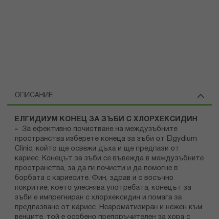
ОПИСАНИЕ
ЕЛГИДИУМ КОНЕЦ ЗА ЗЪБИ С ХЛОРХЕКСИДИН
-
За ефективно почистване на междузъбните
пространства изберете конеца за зъби от Elgydium
Clinic, който ще освежи дъха и ще предпази от
кариес. Конецът за зъби се въвежда в междузъбните
пространства, за да ги почисти и да помогне в
борбата с кариесите. Фин, здрав и с восъчно
покритие, което улеснява употребата, конецът за
зъби е импрегниран с хлорхексидин и помага за
предпазване от кариес. Неароматизиран и нежен към
венците, той е особено препоръчителен за хора с