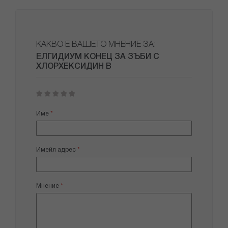
КАКВО Е ВАШЕТО МНЕНИЕ ЗА:
ЕЛГИДИУМ КОНЕЦ ЗА ЗЪБИ С
ХЛОРХЕКСИДИН B
1
2
3
4
5
star
stars
stars
stars
stars
Име
Имейл адрес
Мнение