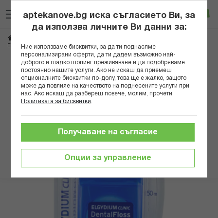
Прескачане
Търсене
Люб
Ко
към
aptekanove.bg иска съгласието Ви, за
съдържанието
Вход
да използва личните Ви данни за:
Начало
Козметика
Продукти за устна хигиена
Четки за зъби и конци
ЕЛГИДИУМ КОНЕЦ ЗА ЗЪБИ С ХЛОРХЕКСИДИН B
Ние използваме бисквитки, за да ти поднасяме
персонализирани оферти, да ти дадем възможно най-
доброто и гладко шопинг преживяване и да подобряваме
Преминете
постоянно нашите услуги. Ако не искаш да приемеш
към
опционалните бисквитки по-долу, това ще е жалко, защото
може да повлияе на качеството на поднесените услуги при
края
нас. Ако искаш да разбереш повече, молим, прочети
на
Политиката за бисквитки
.
галерията
на
изображенията
Получаване на съгласие
Опции за управление