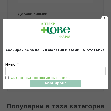
Добави снимки
X
Препоръчвам продукта
Прочетох и се съгласявам с
Общите условия и политиката за
Абонирай се за нашия бюлетин и вземи 5% отстъпка.
поверителност
*
Имейл *
ИЗПРАТИ
Съгласен съм с общите условия на сайта
Абониране
Популярни в тази категория