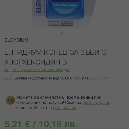
Преминете
ELGYDIUM
към
началото
ЕЛГИДИУМ КОНЕЦ ЗА ЗЪБИ С
на
ХЛОРХЕКСИДИН B
галерия
със
Бъдете първият оценил този продукт
снимки
Безплатна доставка за над 50.00 € / 97,79 лв.
Код
32935
Можете да спечелите
5
Промо точки
при
извършване на покупка! Само за
регистрирани
клиенти.
Влезте в
профила си
.
5,21 € / 10,19 лв.