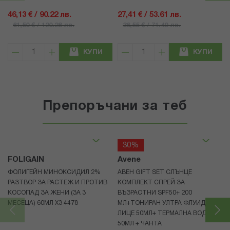
46,13 € / 90.22 лв.
27,41 € / 53.61 лв.
61,50 € / 120.28 лв.
36,55 € / 71.49 лв.
КУПИ
КУПИ
Препоръчани за теб
30%
FOLIGAIN
Avene
ФОЛИГЕЙН МИНОКСИДИЛ 2%
АВЕН GIFT SET СЛЪНЦЕ
РАЗТВОР ЗА РАСТЕЖ И ПРОТИВ
КОМПЛЕКТ СПРЕЙ ЗА
КОСОПАД ЗА ЖЕНИ (ЗА 3
ВЪЗРАСТНИ SPF50+ 200
МЕСЕЦА) 60МЛ X3 4478
МЛ+ТОНИРАН УЛТРА ФЛУИД ЗА
ЛИЦЕ 50МЛ+ ТЕРМАЛНА ВОДА
50МЛ + ЧАНТА