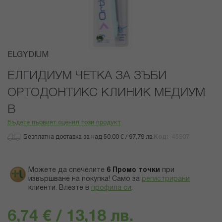
Преминете
ELGYDIUM
към
началото
ЕЛГИДИУМ ЧЕТКА ЗА ЗЪБИ
на
ОРТОДОНТИКС КЛИНИК МЕДИУМ
галерия
със
B
снимки
Бъдете първият оценил този продукт
Безплатна доставка за над 50.00 € / 97,79 лв.
Код
45907
Можете да спечелите
6
Промо точки
при
извършване на покупка! Само за
регистрирани
клиенти.
Влезте в
профила си
.
6,74 € / 13,18 лв.