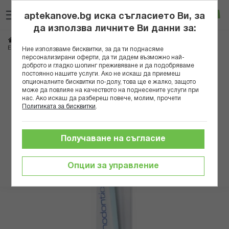
Прескачане
Търсене
Люб
Ко
към
aptekanove.bg иска съгласието Ви, за
съдържанието
Вход
да използва личните Ви данни за:
Начало
Козметика
Продукти за устна хигиена
Четки за зъби и конци
ЕЛГИДИУМ ЧЕТКА ЗА ЗЪБИ ОРТОДОНТИКС КЛИНИК МЕДИУМ B
Ние използваме бисквитки, за да ти поднасяме
персонализирани оферти, да ти дадем възможно най-
доброто и гладко шопинг преживяване и да подобряваме
Преминете
постоянно нашите услуги. Ако не искаш да приемеш
към
опционалните бисквитки по-долу, това ще е жалко, защото
може да повлияе на качеството на поднесените услуги при
края
нас. Ако искаш да разбереш повече, молим, прочети
на
Политиката за бисквитки
.
галерията
на
изображенията
Получаване на съгласие
Опции за управление