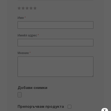
1
2
3
4
5
star
stars
stars
stars
stars
Име
Имейл адрес
Мнение
Добави снимки
Препоръчвам продукта
X