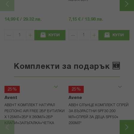
14,99 € / 29.32 лв.
7,15 € / 13.98 лв.
КУПИ
КУПИ
Комплекти за подарък 🆕
25%
25%
Avent
Avene
АВЕНТ КОМПЛЕКТ НАТУРАЛ
АВЕН СЛЪНЦЕ КОМПЛЕКТ СПРЕЙ
РЕСПОНС AIR FREE 2БР БУТИЛКИ
ЗА ВЪЗРАСТНИ SPF30 200
Х 125МЛ+2БР Х 260МЛ+2БР
МЛ+СПРЕЙ ЗА ДЕЦА SPF50+
КЛАПИ+ЗАЛЪГАЛКА+ЧЕТКА
200МЛ*