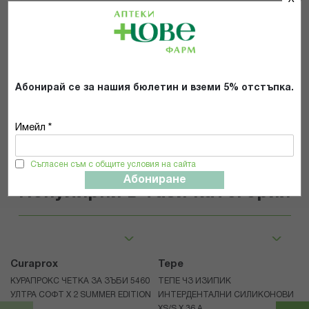
Прочетох и се съгласявам с
Общите условия и политиката за
поверителност
*
Абонирай се за нашия бюлетин и вземи 5% отстъпка.
ИЗПРАТИ
Имейл *
Съгласен съм с общите условия на сайта
Абониране
Популярни в тази категория
Curaprox
Tepe
КУРАПРОКС ЧЕТКА ЗА ЗЪБИ 5460
ТЕПЕ ЧЗ ИЗИПИК
УЛТРА СОФТ Х 2 SUMMER EDITION
ИНТЕРДЕНТАЛНИ СИЛИКОНОВИ
XS/S Х 36 А