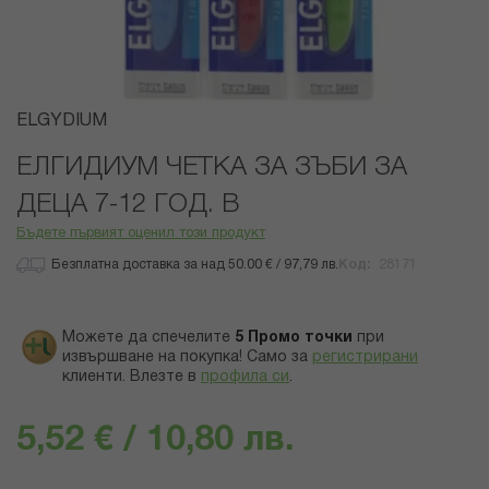
Преминете
ELGYDIUM
към
началото
ЕЛГИДИУМ ЧЕТКА ЗА ЗЪБИ ЗА
на
ДЕЦА 7-12 ГОД. B
галерия
със
Бъдете първият оценил този продукт
снимки
Безплатна доставка за над 50.00 € / 97,79 лв.
Код
28171
Можете да спечелите
5
Промо точки
при
извършване на покупка! Само за
регистрирани
клиенти.
Влезте в
профила си
.
5,52 € / 10,80 лв.