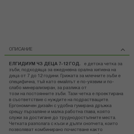
ОПИСАНИЕ
ЕЛГИДИУМ ЧЗ ДЕЦА 7-12 ГОД.
е детска четка за
зъби, подходяща за ежедневна орална хигиена на
деца от 7 до 12 години. Грижата за млечните зъби е
специфична, тъй като емайлът е по-уязвим и по-
слабо минерализиран, за разлика от
този на постоянните зъби. Тази четка е проектирана
в съответствие с нуждите на подрастващите.
Ергономичен дизайн с удобна гумирана дръжка
срещу пързаляне и малка работна глава, която
служи за достигане до труднодостъпните места.
Четката разполага с къси и дълги снопчета, които
позволяват комбинирано почистване както