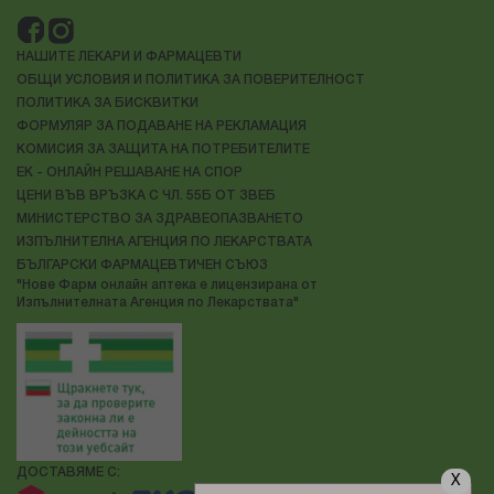
НАШИТЕ ЛЕКАРИ И ФАРМАЦЕВТИ
ОБЩИ УСЛОВИЯ И ПОЛИТИКА ЗА ПОВЕРИТЕЛНОСТ
ПОЛИТИКА ЗА БИСКВИТКИ
ФОРМУЛЯР ЗА ПОДАВАНЕ НА РЕКЛАМАЦИЯ
КОМИСИЯ ЗА ЗАЩИТА НА ПОТРЕБИТЕЛИТЕ
ЕК - ОНЛАЙН РЕШАВАНЕ НА СПОР
ЦЕНИ ВЪВ ВРЪЗКА С ЧЛ. 55Б ОТ ЗВЕБ
МИНИСТЕРСТВО ЗА ЗДРАВЕОПАЗВАНЕТО
ИЗПЪЛНИТЕЛНА АГЕНЦИЯ ПО ЛЕКАРСТВАТА
БЪЛГАРСКИ ФАРМАЦЕВТИЧЕН СЪЮЗ
"Нове Фарм онлайн аптека е лицензирана от
Изпълнителната Агенция по Лекарствата"
ДОСТАВЯМЕ С:
X