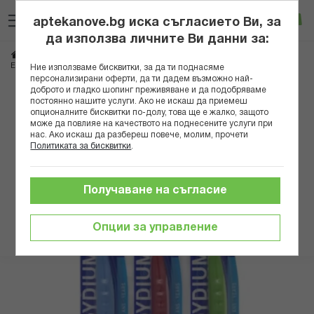
Прескачане
Търсене
Люб
Ко
към
aptekanove.bg иска съгласието Ви, за
съдържанието
Вход
да използва личните Ви данни за:
Начало
Козметика
Продукти за устна хигиена
Четки за зъби и конци
ЕЛГИДИУМ ЧЕТКА ЗА ЗЪБИ ЗА ДЕЦА 7-12 ГОД. B
Ние използваме бисквитки, за да ти поднасяме
персонализирани оферти, да ти дадем възможно най-
доброто и гладко шопинг преживяване и да подобряваме
Преминете
постоянно нашите услуги. Ако не искаш да приемеш
към
опционалните бисквитки по-долу, това ще е жалко, защото
може да повлияе на качеството на поднесените услуги при
края
нас. Ако искаш да разбереш повече, молим, прочети
на
Политиката за бисквитки
.
галерията
на
изображенията
Получаване на съгласие
Опции за управление