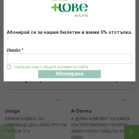
Общите условия и политиката за
поверителност
*
Абонирай се за нашия бюлетин и вземи 5% отстъпка.
ИЗПРАТИ
Имейл *
Съгласен съм с общите условия на сайта
Абониране
Популярни в тази категория
Uriage
A-Derma
ЮРИАЖ КСЕМОС С8+
А-ДЕРМА КОМПЛЕКТ ЕКЗОМЕГА
ИЗМИВАЩО ДУШ-ОЛИО ПРОТИВ
КОНТРОЛ ЕМОЛИЕНТЕН КРЕМ
СЪРБЕЖ 1Л A
400МЛ+ПОЧИСТВАЩ ГЕЛ 2В1
500МЛ