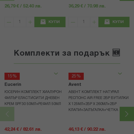
26,79 € / 52.40 лв.
36,29 € / 70.98 лв.
КУПИ
КУПИ
Комплекти за подарък 🆕
15%
25%
Eucerin
Avent
ЮСЕРИН КОМПЛЕКТ ХИАЛУРОН
АВЕНТ КОМПЛЕКТ НАТУРАЛ
ФИЛЪР ЕЛАСТИСИТИ ДНЕВЕН
РЕСПОНС AIR FREE 2БР БУТИЛКИ
КРЕМ SPF30 50МЛ+РЕФИЛ 50МЛ
Х 125МЛ+2БР Х 260МЛ+2БР
КЛАПИ+ЗАЛЪГАЛКА+ЧЕТКА
42,24 € / 82.61 лв.
46,13 € / 90.22 лв.