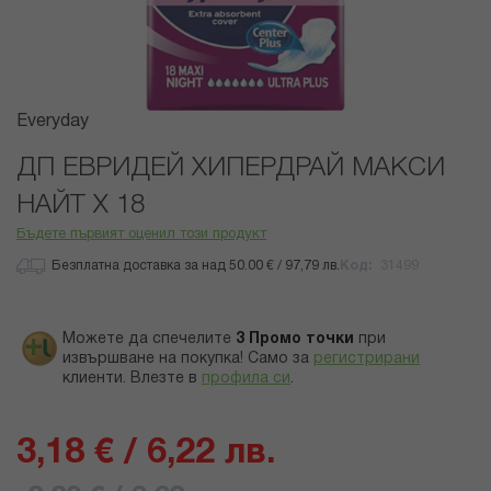
Преминете
Everyday
към
началото
ДП ЕВРИДЕЙ ХИПЕРДРАЙ МАКСИ
на
НАЙТ Х 18
галерия
със
Бъдете първият оценил този продукт
снимки
Безплатна доставка за над 50.00 € / 97,79 лв.
Код
31499
Можете да спечелите
3
Промо точки
при
извършване на покупка! Само за
регистрирани
клиенти.
Влезте в
профила си
.
3,18 € / 6,22 лв.