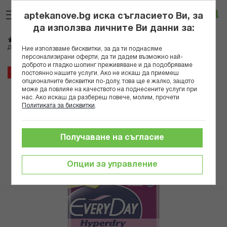
Прескачане
Търсене
Люб
Ко
към
aptekanove.bg иска съгласието Ви, за
съдържанието
Вход
да използва личните Ви данни за:
Начало
Козметика
Интимна грижа
Дамски превръзки
ДП ЕВРИДЕЙ ХИПЕРДРАЙ МАКСИ НАЙТ Х 18
Ние използваме бисквитки, за да ти поднасяме
персонализирани оферти, да ти дадем възможно най-
доброто и гладко шопинг преживяване и да подобряваме
Преминете
6%
постоянно нашите услуги. Ако не искаш да приемеш
към
опционалните бисквитки по-долу, това ще е жалко, защото
може да повлияе на качеството на поднесените услуги при
края
нас. Ако искаш да разбереш повече, молим, прочети
на
Политиката за бисквитки
.
галерията
на
изображенията
Получаване на съгласие
Опции за управление