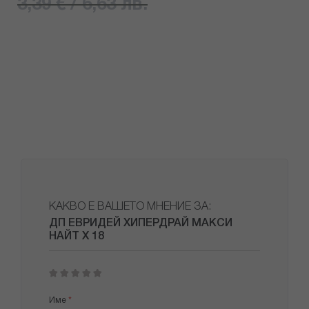
3,39 € / 6,63 лв.
КАКВО Е ВАШЕТО МНЕНИЕ ЗА:
ДП ЕВРИДЕЙ ХИПЕРДРАЙ МАКСИ
НАЙТ Х 18
1
2
3
4
5
star
stars
stars
stars
stars
Име