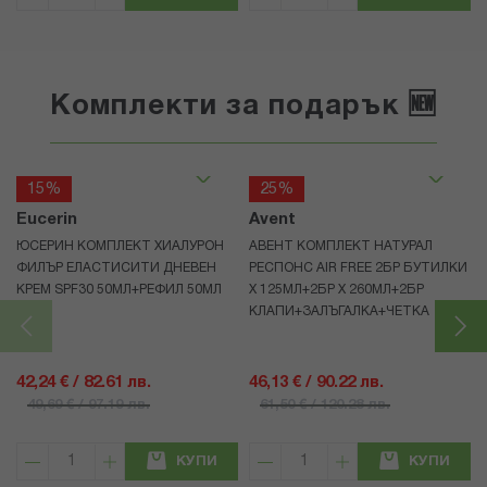
Комплекти за подарък 🆕
15%
25%
Eucerin
Avent
ЮСЕРИН КОМПЛЕКТ ХИАЛУРОН
АВЕНТ КОМПЛЕКТ НАТУРАЛ
ФИЛЪР ЕЛАСТИСИТИ ДНЕВЕН
РЕСПОНС AIR FREE 2БР БУТИЛКИ
КРЕМ SPF30 50МЛ+РЕФИЛ 50МЛ
Х 125МЛ+2БР Х 260МЛ+2БР
КЛАПИ+ЗАЛЪГАЛКА+ЧЕТКА
42,24 € / 82.61 лв.
46,13 € / 90.22 лв.
49,69 € / 97.19 лв.
61,50 € / 120.28 лв.
КУПИ
КУПИ