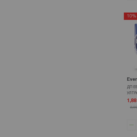
10%
Eve
ДП Е
УЛТР
1,88
2,09