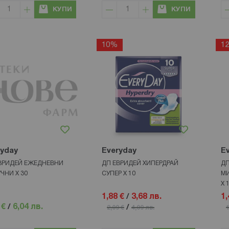
КУПИ
КУПИ
10%
1
ryday
Everyday
E
ВРИДЕЙ ЕЖЕДНЕВНИ
ДП ЕВРИДЕЙ ХИПЕРДРАЙ
ДП
ЧНИ Х 30
СУПЕР X 10
МИ
Х 
1,88 €
/
3,68 лв.
1,
 €
/
6,04 лв.
/
2,09 €
4,09 лв.
1