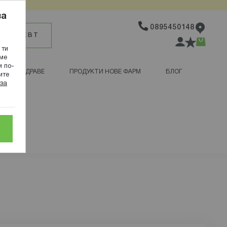
ва
0895450148
АРМАЦЕВТ
Любими
Кошн
 ти
Вход
аме
и по-
ЗДРАВЕ
ПРОДУКТИ НОВЕ ФАРМ
БЛОГ
ите
за