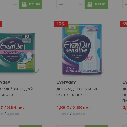
КУПИ
КУПИ
10%
6
ryday
Everyday
E
ВРИДЕЙ ХИПЕРДРАЙ
ДП ЕВРИДЕЙ СЕНЗИТИВ
ДП
АЛ X 10
ЕКСТРА ЛОНГ Х 10
НО
ПА
 €
/
3,68 лв.
1,88 €
/
3,68 лв.
3,
/
/
 €
4,09 лв.
2,09 €
4,09 лв.
3