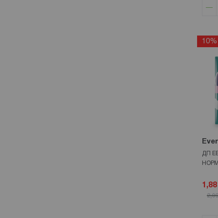
10%
Eve
ДП Е
НОРМ
1,88
2,09