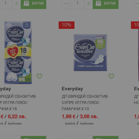
КУПИ
КУПИ
10%
1
ryday
Everyday
E
ВРИДЕЙ СЕНЗИТИВ
ДП ЕВРИДЕЙ СЕНЗИТИВ
ДП
Р УЛТРА ПЛЮС
СУПРЕ УЛТРА ПЛЮС
НО
ЧНИ Х 18
ПАМУЧНИ Х 10
 €
/
6,22 лв.
1,88 €
/
3,68 лв.
1,
/
/
 €
6,63 лв.
2,09 €
4,09 лв.
2