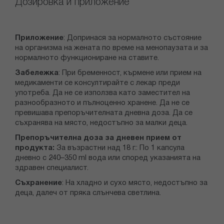
Дозировка и приложение
Приложение
: Допринася за нормалното състояние
на организма на жената по време на менопаузата и за
нормалното функциониране на ставите.
Забележка
: При бременност, кърмене или прием на
медикаменти се консултирайте с лекар преди
употреба. Да не се използва като заместител на
разнообразното и пълноценно хранене. Да не се
превишава препоръчителната дневна доза. Да се
съхранява на място, недостъпно за малки деца.
Препоръчителна доза за дневен прием от
продукта:
За възрастни над 18 г.: По 1 капсула
дневно с 240–350 ml вода или според указанията на
здравен специалист.
Съхранение
: На хладно и сухо място, недостъпно за
деца, далеч от пряка слънчева светлина.