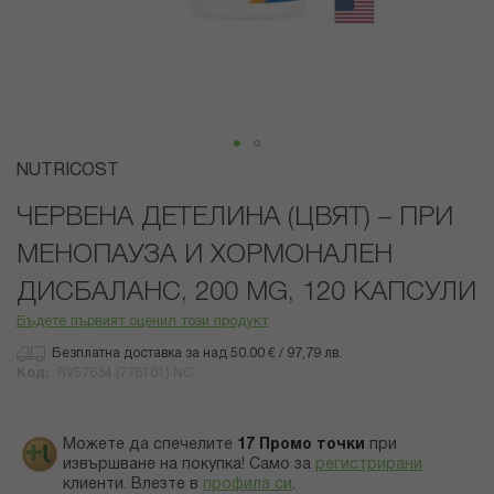
Преминете
NUTRICOST
към
началото
ЧЕРВЕНА ДЕТЕЛИНА (ЦВЯТ) – ПРИ
на
МЕНОПАУЗА И ХОРМОНАЛЕН
галерия
със
ДИСБАЛАНС, 200 MG, 120 КАПСУЛИ
снимки
Бъдете първият оценил този продукт
Безплатна доставка за над 50.00 € / 97,79 лв.
Код
RV57634 (776101) NC
Можете да спечелите
17
Промо точки
при
извършване на покупка! Само за
регистрирани
клиенти.
Влезте в
профила си
.