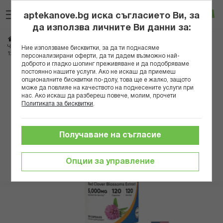
Прескачане
Търсене
Люб
Ко
към
aptekanove.bg иска съгласието Ви, за
съдържанието
Вход
да използва личните Ви данни за:
Начало
Здраве
Женско здраве
Менопауза и ПМС
Червена детелина (цвят) – При менопауза и хормонален дисбаланс, 200 mg,
Ние използваме бисквитки, за да ти поднасяме
120 капсули
персонализирани оферти, да ти дадем възможно най-
доброто и гладко шопинг преживяване и да подобряваме
постоянно нашите услуги. Ако не искаш да приемеш
Преминете
опционалните бисквитки по-долу, това ще е жалко, защото
към
може да повлияе на качеството на поднесените услуги при
нас. Ако искаш да разбереш повече, молим, прочети
края
Политиката за бисквитки
.
на
галерията
на
Получаване на съгласие
изображенията
Опции за управление