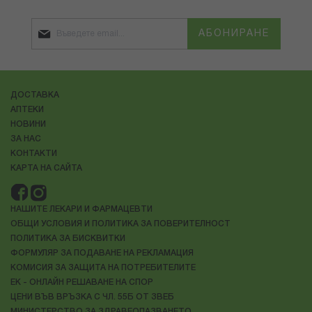
АБОНИРАНЕ
ДОСТАВКА
АПТЕКИ
НОВИНИ
ЗА НАС
КОНТАКТИ
КАРТА НА САЙТА
НАШИТЕ ЛЕКАРИ И ФАРМАЦЕВТИ
ОБЩИ УСЛОВИЯ И ПОЛИТИКА ЗА ПОВЕРИТЕЛНОСТ
ПОЛИТИКА ЗА БИСКВИТКИ
ФОРМУЛЯР ЗА ПОДАВАНЕ НА РЕКЛАМАЦИЯ
КОМИСИЯ ЗА ЗАЩИТА НА ПОТРЕБИТЕЛИТЕ
ЕК - ОНЛАЙН РЕШАВАНЕ НА СПОР
ЦЕНИ ВЪВ ВРЪЗКА С ЧЛ. 55Б ОТ ЗВЕБ
МИНИСТЕРСТВО ЗА ЗДРАВЕОПАЗВАНЕТО