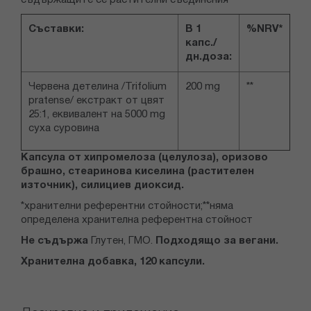
съдържащите се растителни съединения
Съставки:
В 1
%NRV*
капс./
дн.доза:
Червена детелина /Trifolium
200 mg
**
pratense/ екстракт от цвят
25:1, еквивалент на 5000 mg
суха суровина
Капсула от хипромелоза (целулоза), оризово
брашно, стеаринова киселина (растителен
източник), силициев диоксид.
*хранителни референтни стойности;**няма
определена хранителна референтна стойност
Не съдържа
Глутен, ГМО.
Подходящо за вегани.
Хранителна добавка, 120 капсули.