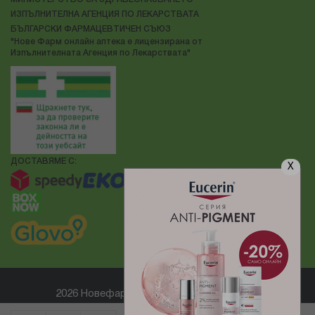
ИЗПЪЛНИТЕЛНА АГЕНЦИЯ ПО ЛЕКАРСТВАТА
БЪЛГАРСКИ ФАРМАЦЕВТИЧЕН СЪЮЗ
"Нове Фарм онлайн аптека е лицензирана от
Изпълнителната Агенция по Лекарствата"
ДОСТАВЯМЕ С:
X
2026 Новефарм ® Всички права запазени
Електронен магазин