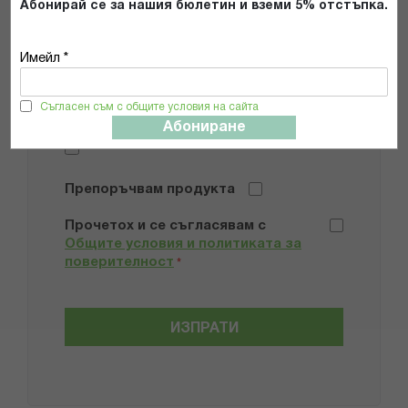
Абонирай се за нашия бюлетин и вземи 5% отстъпка.
Имейл *
Съгласен съм с общите условия на сайта
Добави снимки
Абониране
Препоръчвам продукта
Прочетох и се съгласявам с
Общите условия и политиката за
поверителност
*
ИЗПРАТИ