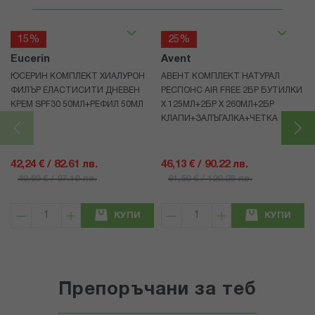
15%
25%
Eucerin
Avent
ЮСЕРИН КОМПЛЕКТ ХИАЛУРОН
АВЕНТ КОМПЛЕКТ НАТУРАЛ
ФИЛЪР ЕЛАСТИСИТИ ДНЕВЕН
РЕСПОНС AIR FREE 2БР БУТИЛКИ
КРЕМ SPF30 50МЛ+РЕФИЛ 50МЛ
Х 125МЛ+2БР Х 260МЛ+2БР
КЛАПИ+ЗАЛЪГАЛКА+ЧЕТКА
42,24 € / 82.61 лв.
46,13 € / 90.22 лв.
49,69 € / 97.19 лв.
61,50 € / 120.28 лв.
КУПИ
КУПИ
Препоръчани за теб