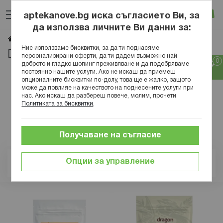
Прескачане
Търсене
Люб
Ко
към
aptekanove.bg иска съгласието Ви, за
съдържанието
Вход
да използва личните Ви данни за:
Dragon Superfoods
Начало
Марки
Ние използваме бисквитки, за да ти поднасяме
Dragon Superfoods
персонализирани оферти, да ти дадем възможно най-
доброто и гладко шопинг преживяване и да подобряваме
постоянно нашите услуги. Ако не искаш да приемеш
опционалните бисквитки по-долу, това ще е жалко, защото
може да повлияе на качеството на поднесените услуги при
нас. Ако искаш да разбереш повече, молим, прочети
Политиката за бисквитки
.
Получаване на съгласие
Опции за управление
Позиция