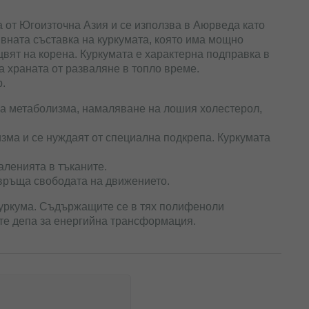
 от Югоизточна Азия и се използва в Аюрведа като
ивната съставка на куркумата, която има мощно
ят на корена. Куркумата е характерна подправка в
ва храната от разваляне в топло време.
р.
на метаболизма, намаляване на лошия холестерол,
зма и се нуждаят от специална подкрепа. Куркумата
аленията в тъканите.
 връща свободата на движението.
куркума. Съдържащите се в тях полифеноли
ите депа за енергийна трансформация.