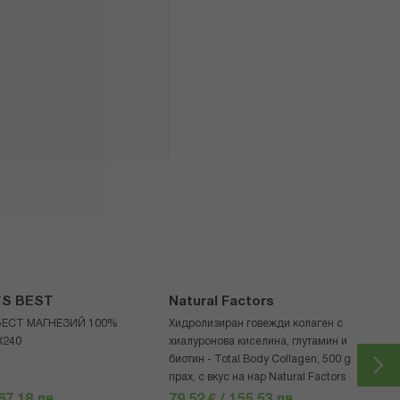
я
`S BEST
Natural Factors
БЕСТ МАГНЕЗИЙ 100%
Хидролизиран говежди колаген с
Х240
хиалуронова киселина, глутамин и
биотин - Total Body Collagen, 500 g
прах, с вкус на нар Natural Factors