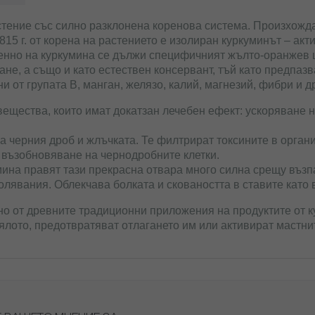
стение със силно разклонена коренова система. Произхожда
815 г. от корена на растението е изолиран куркуминът – акт
нно на куркумина се дължи специфичният жълто-оранжев цв
ане, а също и като естествен консервант, тъй като предпаз
ни от групата В, манган, желязо, калий, магнезий, фибри и д
ещества, които имат докатзан лечебен ефект: ускоряване 
 черния дроб и жлъчката. Те филтрират токсините в органи
и възобновяване на чернодробните клетки.
на правят тази прекрасна отвара много силна срещу възп
олявания. Облекчава болката и сковаността в ставите като
но от древните традиционни приложения на продуктите от 
тялото, предотвратяват отлагането им или активират мастн