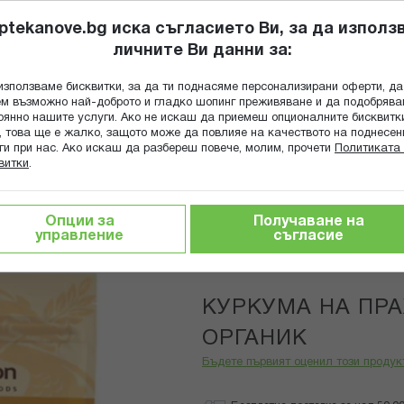
ptekanove.bg иска съгласието Ви, за да използ
личните Ви данни за:
ПОПИТАЙ Ф
използваме бисквитки, за да ти поднасяме персонализирани оферти, да
Търсене
м възможно най-доброто и гладко шопинг преживяване и да подобряв
оянно нашите услуги. Ако не искаш да приемеш опционалните бисквитк
КА
ГРИЖА ЗА МАЙКАТА И ДЕТЕТО
ХРАНИТЕЛНИ ДОБАВКИ
, това ще е жалко, защото може да повлияе на качеството на поднесен
ги при нас. Ако искаш да разбереш повече, молим, прочети
Политиката 
витки
.
КУМА НА ПРАХ 150ГР - СМАРТ ОРГАНИК
Опции за
Получаване на
управление
съгласие
Dragon Super
КУРКУМА НА ПРА
ОРГАНИК
Бъдете първият оценил този продук