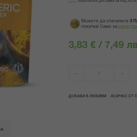
Безплатна доставка за над 50.00 
Можете да спечелите
3
П
покупка! Само за
регистр
3,83 € / 7,49 лв
ДОБАВИ В ЛЮБИМИ
ВСИЧКО ОТ 
БА