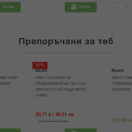
КУПИ
КУПИ
Препоръчани за теб
30%
NUXE
Avent
АВИ JOINT
НУКС СЪН ОЛИО ЗА
АВЕНТ ЕЛЕ
500МЛ
ПРИДОБИВАНЕ НА ТЕН СЪС
СТЕРИЛИЗ
ЗЛАТИСТИ ЧАСТИЦИ SPF30
SCF293/00
150МЛ
20,71 € / 40.51 лв.
127,36 € 
29,59 € / 57.87 лв.