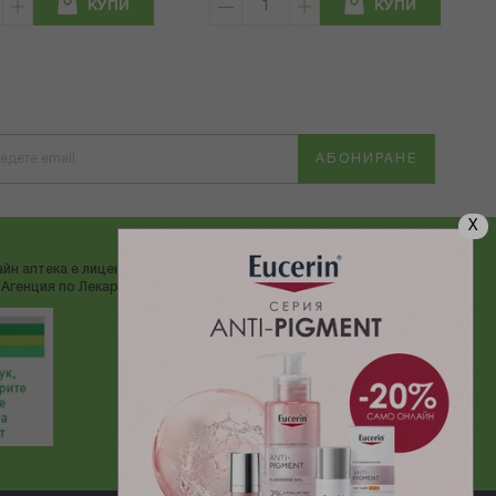
КУПИ
КУПИ
АБОНИРАНЕ
X
йн аптека е лицензирана от
ДОСТАВЯМЕ С:
Агенция по Лекарствата"