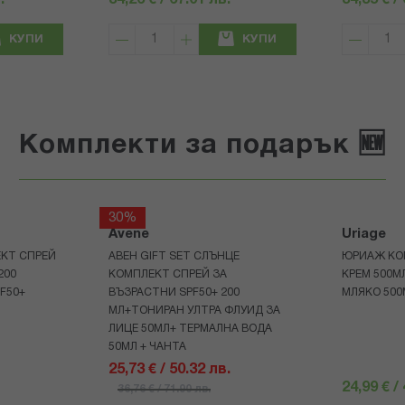
.
34,26 € / 67.01 лв.
34,35 € /
КУПИ
КУПИ
Комплекти за подарък 🆕
30%
Avene
Uriage
КТ СПРЕЙ
АВЕН GIFT SET СЛЪНЦЕ
ЮРИАЖ КО
200
КОМПЛЕКТ СПРЕЙ ЗА
КРЕМ 500
F50+
ВЪЗРАСТНИ SPF50+ 200
МЛЯКО 500
МЛ+ТОНИРАН УЛТРА ФЛУИД ЗА
ЛИЦЕ 50МЛ+ ТЕРМАЛНА ВОДА
50МЛ + ЧАНТА
25,73 € / 50.32 лв.
24,99 € /
36,76 € / 71.90 лв.