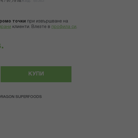
€ / 97,79 лв.
Код
85383
ромо точки
при извършване на
ирани
клиенти.
Влезте в
профила си
.
.
КУПИ
DRAGON SUPERFOODS