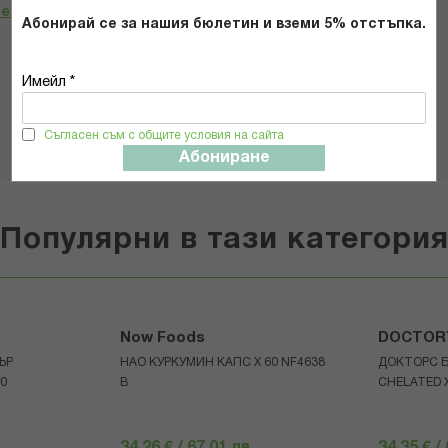
телност
*
Абонирай се за нашия бюлетин и вземи 5% отстъпка.
Имейл *
ИЗПРАТИ
Съгласен съм с общите условия на сайта
Абониране
Популярни в тази категори
Now Foods
DOCTOR
ЪР
НАО КУРКУМИН КАПС Х 60 NF4638
ДОКТОРС 
30
В
CHELATED 