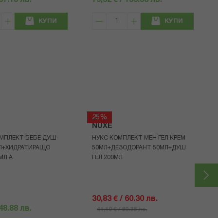
 67.18 лв.
79,52 € / 155.53 лв.
КУПИ
КУПИ
25%
NUXE
МПЛЕКТ БЕБЕ ДУШ-
НУКС КОМПЛЕКТ МЕН ГЕЛ КРЕМ
МЛ+ХИДРАТИРАЩО
50МЛ+ДЕЗОДОРАНТ 50МЛ+ДУШ
МЛ A
ГЕЛ 200МЛ
30,83 € / 60.30 лв.
 48.88 лв.
41,10 € / 80.38 лв.