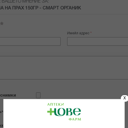
Е ВАШЕТО МНЕНИЕ ЗА:
А НА ПРАХ 150ГР - СМАРТ ОРГАНИК
Имейл адрес
 снимки
X
ъчвам продукта
х и се съгласявам с
Общите условия и политиката за