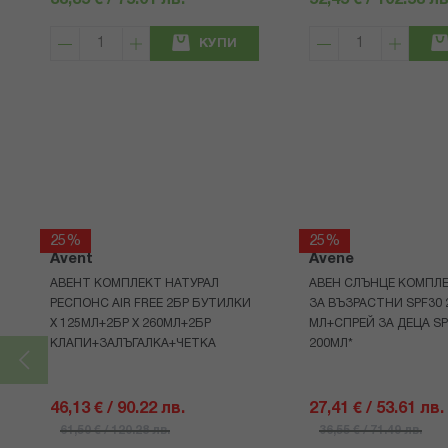
38,35 € / 75.01 лв.
52,45 € / 102.58 лв
КУПИ
25%
25%
Avent
Avene
АВЕНТ КОМПЛЕКТ НАТУРАЛ
АВЕН СЛЪНЦЕ КОМПЛЕ
РЕСПОНС AIR FREE 2БР БУТИЛКИ
ЗА ВЪЗРАСТНИ SPF30 
Х 125МЛ+2БР Х 260МЛ+2БР
МЛ+СПРЕЙ ЗА ДЕЦА SP
КЛАПИ+ЗАЛЪГАЛКА+ЧЕТКА
200МЛ*
46,13 € / 90.22 лв.
27,41 € / 53.61 лв.
61,50 € / 120.28 лв.
36,55 € / 71.49 лв.