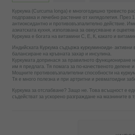
снимки
Куркума (Curcuma longa) е многогодишно тревисто ра
подправка и лечебно растение от хилядолетия. През 1
антиоксидантно и противовъзпалително действие. Име
азиатската кухня, използвана за овкусяване и оцветяв
Куркума е богата на витамини С, Е, К, какато и витами
Индийската Куркума съдържа куркуминоиди- активни в
балансиране на кръвната захар и инсулина.
Куркумата допринася за правилното функциониране на
им я предлага. Тя помага за по-качественото делене 
Мощните противовъзпалителни способности на куркуми
Тя е много полезна и при артритни и ревматоидни заб
Куркума за отслабване? Защо не. Това всъщност е ед
съдействат за ускорено разграждане на мазнините в 