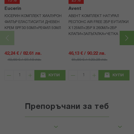
15%
25%
Eucerin
Avent
ЮСЕРИН КОМПЛЕКТ ХИАЛУРОН
АВЕНТ КОМПЛЕКТ НАТУРАЛ
ФИЛЪР ЕЛАСТИСИТИ ДНЕВЕН
РЕСПОНС AIR FREE 2БР БУТИЛКИ
КРЕМ SPF30 50МЛ+РЕФИЛ 50МЛ
Х 125МЛ+2БР Х 260МЛ+2БР
КЛАПИ+ЗАЛЪГАЛКА+ЧЕТКА
42,24 € / 82.61 лв.
46,13 € / 90.22 лв.
49,69 € / 97.19 лв.
61,50 € / 120.28 лв.
КУПИ
КУПИ
Препоръчани за теб