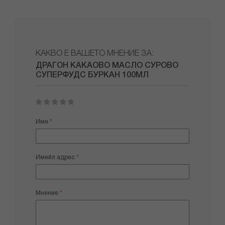
КАКВО Е ВАШЕТО МНЕНИЕ ЗА:
ДРАГОН КАКАОВО МАСЛО СУРОВО
СУПЕРФУДС БУРКАН 100МЛ
1
2
3
4
5
star
stars
stars
stars
stars
Име
Имейл адрес
Мнение