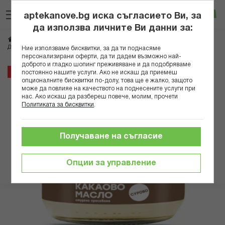
Прескачане
Търсене
Люб
Ко
към
aptekanove.bg иска съгласието Ви, за
съдържанието
Вход
да използва личните Ви данни за:
Начало
Здраве
Био продукти
Био храни
ДРАГОН КАКАОВО МАСЛО СУРОВО СУПЕРФУДС БУРКАН 100МЛ
Ние използваме бисквитки, за да ти поднасяме
персонализирани оферти, да ти дадем възможно най-
доброто и гладко шопинг преживяване и да подобряваме
Преминете
10%
постоянно нашите услуги. Ако не искаш да приемеш
към
опционалните бисквитки по-долу, това ще е жалко, защото
може да повлияе на качеството на поднесените услуги при
края
нас. Ако искаш да разбереш повече, молим, прочети
на
Политиката за бисквитки
.
галерията
на
изображенията
Получаване на съгласие
Опции за управление