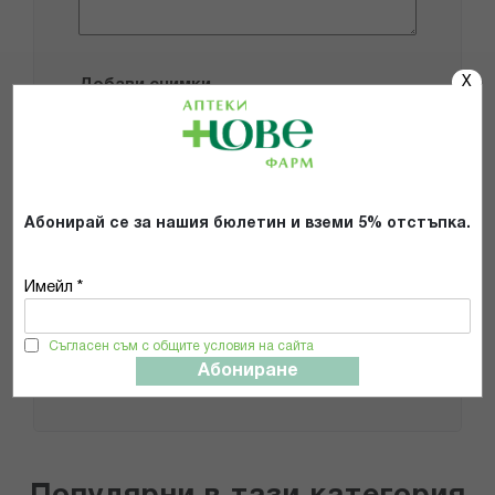
X
Добави снимки
Препоръчвам продукта
Прочетох и се съгласявам с
Абонирай се за нашия бюлетин и вземи 5% отстъпка.
Общите условия и политиката за
поверителност
*
Имейл *
ИЗПРАТИ
Съгласен съм с общите условия на сайта
Абониране