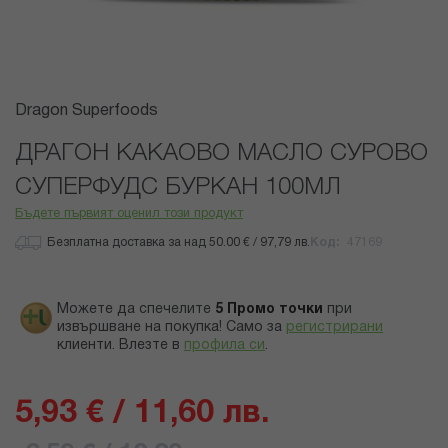
Преминете
Dragon Superfoods
към
началото
ДРАГОН КАКАОВО МАСЛО СУРОВО
на
СУПЕРФУДС БУРКАН 100МЛ
галерия
със
Бъдете първият оценил този продукт
снимки
Безплатна доставка за над 50.00 € / 97,79 лв.
Код
47169
Можете да спечелите
5
Промо точки
при
извършване на покупка! Само за
регистрирани
клиенти.
Влезте в
профила си
.
5,93 € / 11,60 лв.