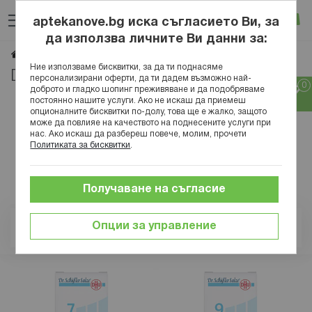
Прескачане
Търсене
Люб
Ко
към
aptekanove.bg иска съгласието Ви, за
съдържанието
Вход
да използва личните Ви данни за:
DHU
- Страница 2
Начало
Марки
DHU
Ние използваме бисквитки, за да ти поднасяме
DHU | Страница 2
персонализирани оферти, да ти дадем възможно най-
доброто и гладко шопинг преживяване и да подобряваме
постоянно нашите услуги. Ако не искаш да приемеш
опционалните бисквитки по-долу, това ще е жалко, защото
може да повлияе на качеството на поднесените услуги при
нас. Ако искаш да разбереш повече, молим, прочети
Политиката за бисквитки
.
Получаване на съгласие
Опции за управление
Позиция