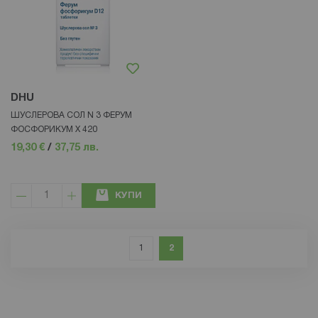
DHU
ШУСЛЕРОВА СОЛ N 3 ФЕРУМ
ФОСФОРИКУМ Х 420
19,30 €
/
37,75 лв.
КУПИ
Страница
Страница
Назад
Страница
В момента четете страница
1
2