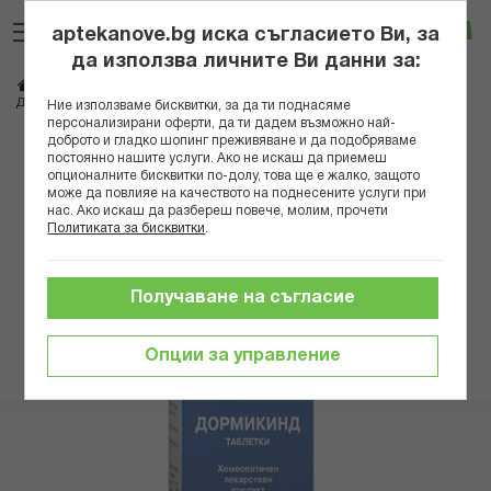
Прескачане
Търсене
Люб
Ко
към
aptekanove.bg иска съгласието Ви, за
съдържанието
Вход
да използва личните Ви данни за:
Начало
Здраве
Хомеопатия
Комбинирани продукти
ДОРМИКИНД ТАБЛ. Х 150
Ние използваме бисквитки, за да ти поднасяме
персонализирани оферти, да ти дадем възможно най-
доброто и гладко шопинг преживяване и да подобряваме
Преминете
постоянно нашите услуги. Ако не искаш да приемеш
към
опционалните бисквитки по-долу, това ще е жалко, защото
може да повлияе на качеството на поднесените услуги при
края
нас. Ако искаш да разбереш повече, молим, прочети
на
Политиката за бисквитки
.
галерията
на
изображенията
Получаване на съгласие
Опции за управление