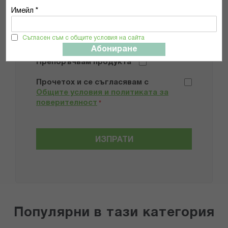
Имейл *
Добави снимки
Съгласен съм с общите условия на сайта
Абониране
Препоръчвам продукта
Прочетох и се съгласявам с
Общите условия и политиката за
поверителност
*
ИЗПРАТИ
Популярни в тази категория