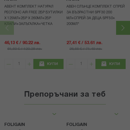
АВЕНТ КОМПЛЕКТ НАТУРАЛ
АВЕН СЛЪНЦЕ КОМПЛЕКТ СПРЕЙ
РЕСПОНС AIR FREE 2БР БУТИЛКИ
ЗА ВЪЗРАСТНИ SPF30 200
Х 125МЛ+2БР Х 260МЛ+2БР
МЛ+СПРЕЙ ЗА ДЕЦА SPF50+
КЛАПИ+ЗАЛЪГАЛКА+ЧЕТКА
200МЛ*
46,13 € / 90.22 лв.
27,41 € / 53.61 лв.
61,50 € / 120.28 лв.
36,55 € / 71.49 лв.
КУПИ
КУПИ
Препоръчани за теб
FOLIGAIN
FOLIGAIN