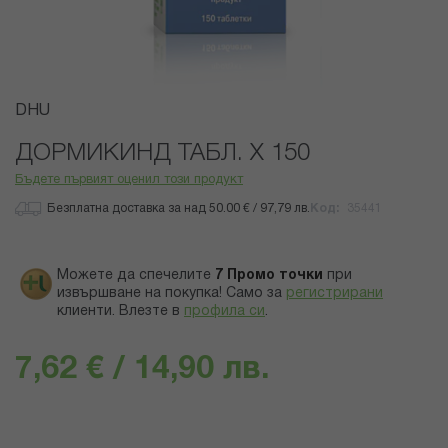
Преминете
DHU
към
началото
ДОРМИКИНД ТАБЛ. Х 150
на
Бъдете първият оценил този продукт
галерия
със
Безплатна доставка за над 50.00 € / 97,79 лв.
Код
35441
снимки
Можете да спечелите
7
Промо точки
при
извършване на покупка! Само за
регистрирани
клиенти.
Влезте в
профила си
.
7,62 € / 14,90 лв.