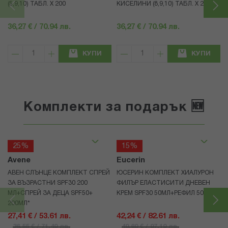
(5,9,10) ТАБЛ. X 200
КИСЕЛИНИ (8,9,10) ТАБЛ. X 200
36,27 € / 70.94 лв.
36,27 € / 70.94 лв.
КУПИ
КУПИ
Комплекти за подарък 🆕
25%
15%
Avene
Eucerin
АВЕН СЛЪНЦЕ КОМПЛЕКТ СПРЕЙ
ЮСЕРИН КОМПЛЕКТ ХИАЛУРОН
ЗА ВЪЗРАСТНИ SPF30 200
ФИЛЪР ЕЛАСТИСИТИ ДНЕВЕН
МЛ+СПРЕЙ ЗА ДЕЦА SPF50+
КРЕМ SPF30 50МЛ+РЕФИЛ 50МЛ
200МЛ*
27,41 € / 53.61 лв.
42,24 € / 82.61 лв.
36,55 € / 71.49 лв.
49,69 € / 97.19 лв.