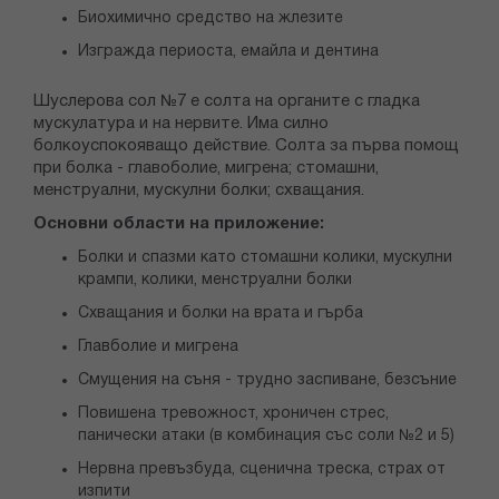
Биохимично средство на жлезите
Изгражда периоста, емайла и дентина
Шуслерова сол №7 е солта на органите с гладка
мускулатура и на нервите. Има силно
болкоуспокояващо действие. Солта за първа помощ
при болка - главоболие, мигрена; стомашни,
менструални, мускулни болки; схващания.
Основни области на приложение:
Болки и спазми като стомашни колики, мускулни
крампи, колики, менструални болки
Схващания и болки на врата и гърба
Главболие и мигрена
Смущения на съня - трудно заспиване, безсъние
Повишена тревожност, хроничен стрес,
панически атаки (в комбинация със соли №2 и 5)
Нервна превъзбуда, сценична треска, страх от
изпити