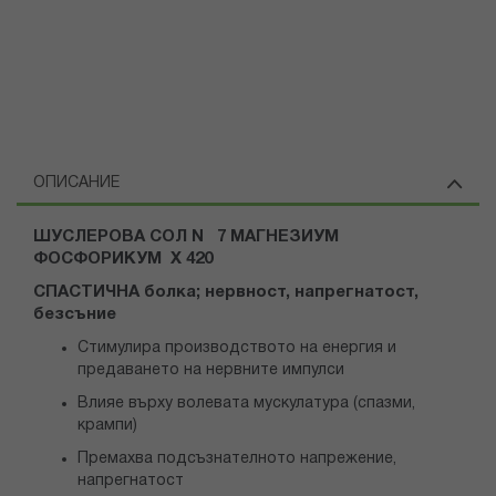
ОПИСАНИЕ
ШУСЛЕРОВА СОЛ N 7 МАГНЕЗИУМ
ФОСФОРИКУМ Х 420
СПАСТИЧНА болка; нервност, напрегнатост,
безсъние
Стимулира производството на енергия и
предаването на нервните импулси
Влияе върху волевата мускулатура (спазми,
крампи)
Премахва подсъзнателното напрежение,
напрегнатост