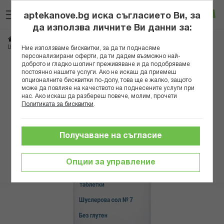
Прескачане
Търсене
Люб
Ко
към
aptekanove.bg иска съгласието Ви, за
съдържанието
Вход
да използва личните Ви данни за:
Начало
Здраве
Хомеопатия
Шуслерови соли и мехлеми
ШУСЛЕРОВА СОЛ N 7 МАГНЕЗИУМ ФОСФОРИКУМ Х 420
Ние използваме бисквитки, за да ти поднасяме
персонализирани оферти, да ти дадем възможно най-
доброто и гладко шопинг преживяване и да подобряваме
Преминете
постоянно нашите услуги. Ако не искаш да приемеш
към
опционалните бисквитки по-долу, това ще е жалко, защото
може да повлияе на качеството на поднесените услуги при
края
нас. Ако искаш да разбереш повече, молим, прочети
на
Политиката за бисквитки
.
галерията
на
изображенията
Получаване на съгласие
Опции за управление