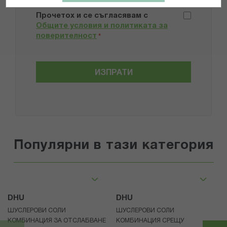
Прочетох и се съгласявам с
Общите условия и политиката за
поверителност
*
ИЗПРАТИ
Популярни в тази категория
DHU
DHU
ШУСЛЕРОВИ СОЛИ
ШУСЛЕРОВИ СОЛИ
КОМБИНАЦИЯ ЗА ОТСЛАБВАНЕ
КОМБИНАЦИЯ СРЕЩУ