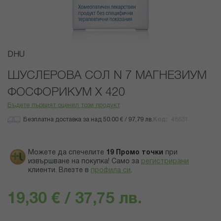
Преминете
DHU
към
началото
ШУСЛЕРОВА СОЛ N 7 МАГНЕЗИУМ
на
ФОСФОРИКУМ Х 420
галерия
със
Бъдете първият оценил този продукт
снимки
Безплатна доставка за над 50.00 € / 97,79 лв.
Код
48631
Можете да спечелите
19
Промо точки
при
извършване на покупка! Само за
регистрирани
клиенти.
Влезте в
профила си
.
19,30 € / 37,75 лв.