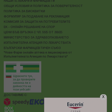
НАШИТЕ ЛЕКАРИ И ФАРМАЦЕВТИ
ОБЩИ УСЛОВИЯ И ПОЛИТИКА ЗА ПОВЕРИТЕЛНОСТ
ПОЛИТИКА ЗА БИСКВИТКИ
ФОРМУЛЯР ЗА ПОДАВАНЕ НА РЕКЛАМАЦИЯ
КОМИСИЯ ЗА ЗАЩИТА НА ПОТРЕБИТЕЛИТЕ
ЕК - ОНЛАЙН РЕШАВАНЕ НА СПОР
ЦЕНИ ВЪВ ВРЪЗКА С ЧЛ. 55Б ОТ ЗВЕБ
МИНИСТЕРСТВО ЗА ЗДРАВЕОПАЗВАНЕТО
ИЗПЪЛНИТЕЛНА АГЕНЦИЯ ПО ЛЕКАРСТВАТА
БЪЛГАРСКИ ФАРМАЦЕВТИЧЕН СЪЮЗ
"Нове Фарм онлайн аптека е лицензирана от
Изпълнителната Агенция по Лекарствата"
ДОСТАВЯМЕ С:
X