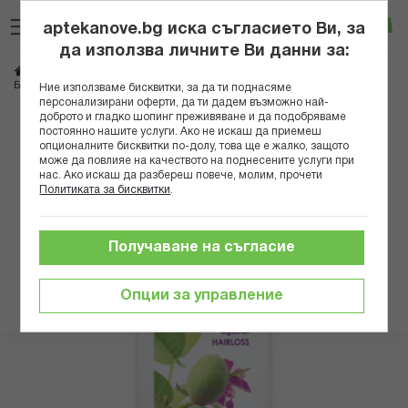
Прескачане
Търсене
Люб
Ко
към
aptekanove.bg иска съгласието Ви, за
съдържанието
Вход
да използва личните Ви данни за:
Начало
Козметика
Козметика за коса
Шампоани
Против косопад
БИЛКА ТОНИК ПРОТИВ КОСОПАД 200 МЛ
Ние използваме бисквитки, за да ти поднасяме
персонализирани оферти, да ти дадем възможно най-
доброто и гладко шопинг преживяване и да подобряваме
Преминете
постоянно нашите услуги. Ако не искаш да приемеш
към
опционалните бисквитки по-долу, това ще е жалко, защото
може да повлияе на качеството на поднесените услуги при
края
нас. Ако искаш да разбереш повече, молим, прочети
на
Политиката за бисквитки
.
галерията
на
изображенията
Получаване на съгласие
Опции за управление