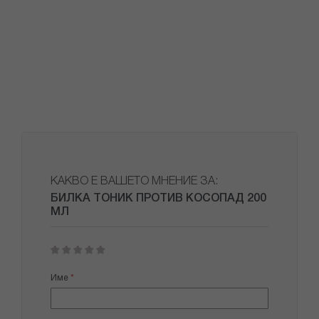
КАКВО Е ВАШЕТО МНЕНИЕ ЗА:
БИЛКА ТОНИК ПРОТИВ КОСОПАД 200
МЛ
1
2
3
4
5
star
stars
stars
stars
stars
Име