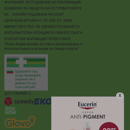
ФОРМУЛЯР ЗА ПОДАВАНЕ НА РЕКЛАМАЦИЯ
КОМИСИЯ ЗА ЗАЩИТА НА ПОТРЕБИТЕЛИТЕ
ЕК - ОНЛАЙН РЕШАВАНЕ НА СПОР
ЦЕНИ ВЪВ ВРЪЗКА С ЧЛ. 55Б ОТ ЗВЕБ
МИНИСТЕРСТВО ЗА ЗДРАВЕОПАЗВАНЕТО
ИЗПЪЛНИТЕЛНА АГЕНЦИЯ ПО ЛЕКАРСТВАТА
БЪЛГАРСКИ ФАРМАЦЕВТИЧЕН СЪЮЗ
"Нове Фарм онлайн аптека е лицензирана от
Изпълнителната Агенция по Лекарствата"
ДОСТАВЯМЕ С:
X