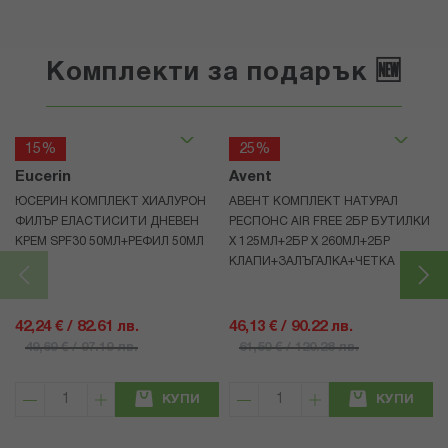
Комплекти за подарък 🆕
15%
25%
Eucerin
Avent
ЮСЕРИН КОМПЛЕКТ ХИАЛУРОН
АВЕНТ КОМПЛЕКТ НАТУРАЛ
ФИЛЪР ЕЛАСТИСИТИ ДНЕВЕН
РЕСПОНС AIR FREE 2БР БУТИЛКИ
КРЕМ SPF30 50МЛ+РЕФИЛ 50МЛ
Х 125МЛ+2БР Х 260МЛ+2БР
КЛАПИ+ЗАЛЪГАЛКА+ЧЕТКА
42,24 € / 82.61 лв.
46,13 € / 90.22 лв.
49,69 € / 97.19 лв.
61,50 € / 120.28 лв.
КУПИ
КУПИ