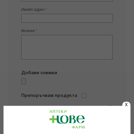
Имейл адрес
Мнение
Добави снимки
Препоръчвам продукта
X
Прочетох и се съгласявам с
Общите условия и политиката за
поверителност
*