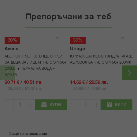
Препоръчани за теб
30%
30%
Avene
Uriage
АВЕН GIFT SET СЛЪНЦЕ СПРЕЙ
ЮРИАЖ БАРИЕСЪН ХИДРАТИРАЩ
ЗА ДЕЦА ЗА ЛИЦЕ И ТЯЛО SPF50+
АЕРОЗОЛ ЗА ТЯЛО SPF50+ 200МЛ
200МЛ + ТЕРМАЛНА ВОДА +
ЧАНТА
20,71 € / 40.51 лв.
14,62 € / 28.59 лв.
29,59 € / 57.87 лв.
20,89 € / 40.86 лв.
КУПИ
КУПИ
Защитени плащания