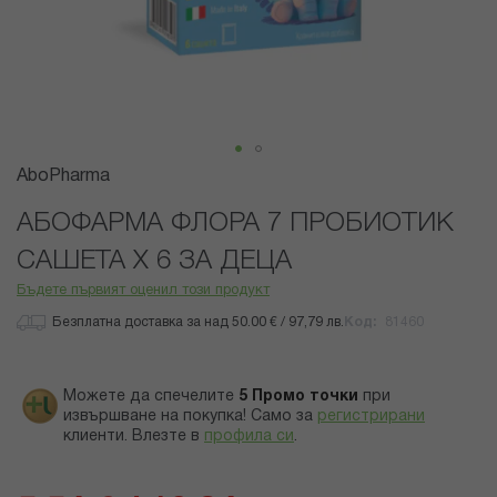
Преминете
AboPharma
към
началото
АБОФАРМА ФЛОРА 7 ПРОБИОТИК
на
САШЕТА X 6 ЗА ДЕЦА
галерия
със
Бъдете първият оценил този продукт
снимки
Безплатна доставка за над 50.00 € / 97,79 лв.
Код
81460
Можете да спечелите
5
Промо точки
при
извършване на покупка! Само за
регистрирани
клиенти.
Влезте в
профила си
.