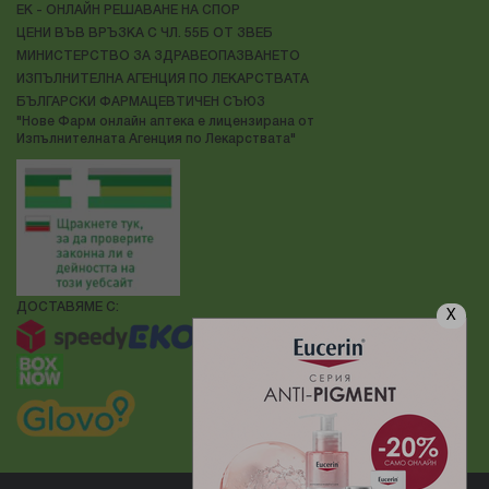
ЕК - ОНЛАЙН РЕШАВАНЕ НА СПОР
ЦЕНИ ВЪВ ВРЪЗКА С ЧЛ. 55Б ОТ ЗВЕБ
МИНИСТЕРСТВО ЗА ЗДРАВЕОПАЗВАНЕТО
ИЗПЪЛНИТЕЛНА АГЕНЦИЯ ПО ЛЕКАРСТВАТА
БЪЛГАРСКИ ФАРМАЦЕВТИЧЕН СЪЮЗ
"Нове Фарм онлайн аптека е лицензирана от
Изпълнителната Агенция по Лекарствата"
ДОСТАВЯМЕ С:
X