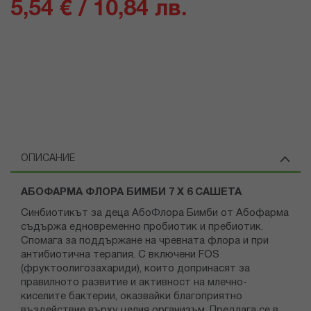
5,54 € / 10,84 лв.
ОПИСАНИЕ
АБОФАРМА ФЛОРА БИМБИ 7 Х 6 САШЕТА
Синбиотикът за деца АбоФлора Бимби от Абофарма
съдържа едновременно пробиотик и пребиотик.
Спомага за поддържане на чревната флора и при
антибиотична терапия. С включени FOS
(фруктоолигозахариди), които допринасят за
правилното развитие и активност на млечно-
киселите бактерии, оказвайки благоприятно
въздействие върху целия организъм. Предлага се в