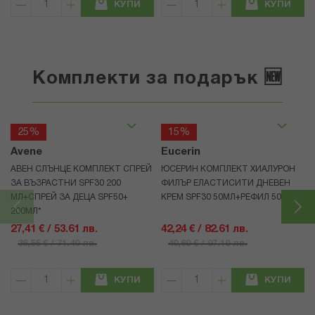
КУПИ
КУПИ
Комплекти за подарък 🆕
25%
15%
Avene
Eucerin
АВЕН СЛЪНЦЕ КОМПЛЕКТ СПРЕЙ
ЮСЕРИН КОМПЛЕКТ ХИАЛУРОН
ЗА ВЪЗРАСТНИ SPF30 200
ФИЛЪР ЕЛАСТИСИТИ ДНЕВЕН
МЛ+СПРЕЙ ЗА ДЕЦА SPF50+
КРЕМ SPF30 50МЛ+РЕФИЛ 50МЛ
200МЛ*
27,41 € / 53.61 лв.
42,24 € / 82.61 лв.
36,55 € / 71.49 лв.
49,69 € / 97.19 лв.
КУПИ
КУПИ