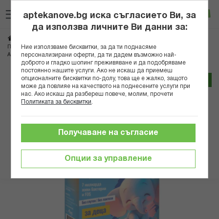
Прескачане
Търсене
Люб
Ко
към
aptekanove.bg иска съгласието Ви, за
съдържанието
Вход
да използва личните Ви данни за:
Начало
Грижа за майката и детето
Здраво бебе
Ние използваме бисквитки, за да ти поднасяме
Пробиотици за бебета и деца
персонализирани оферти, да ти дадем възможно най-
АБОФАРМА ФЛОРА 7 ПРОБИОТИК САШЕТА X 6 ЗА ДЕЦА
доброто и гладко шопинг преживяване и да подобряваме
постоянно нашите услуги. Ако не искаш да приемеш
Преминете
опционалните бисквитки по-долу, това ще е жалко, защото
Трайно ниска цена онлайн
може да повлияе на качеството на поднесените услуги при
към
нас. Ако искаш да разбереш повече, молим, прочети
края
Политиката за бисквитки
.
на
галерията
на
Получаване на съгласие
изображенията
Опции за управление