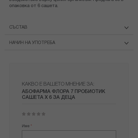
опаковка от 6 сашета.
СЪСТАВ
НАЧИН НА УПОТРЕБА
КАКВО Е ВАШЕТО МНЕНИЕ ЗА:
АБОФАРМА ФЛОРА 7 ПРОБИОТИК
САШЕТА X 6 ЗА ДЕЦА
1
2
3
4
5
star
stars
stars
stars
stars
Име