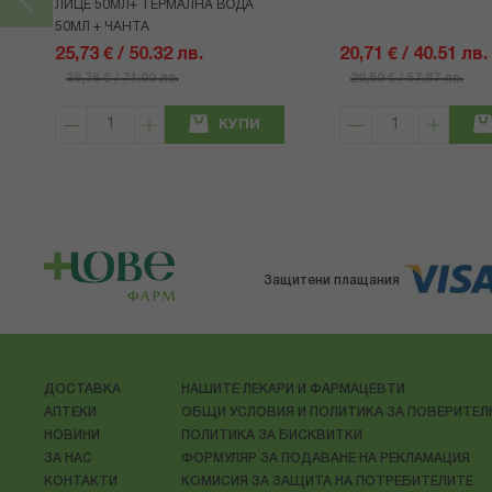
ЛИЦЕ 50МЛ+ ТЕРМАЛНА ВОДА
50МЛ + ЧАНТА
25,73 € / 50.32 лв.
20,71 € / 40.51 лв.
36,76 € / 71.90 лв.
29,59 € / 57.87 лв.
КУПИ
Защитени плащания
ДОСТАВКА
НАШИТЕ ЛЕКАРИ И ФАРМАЦЕВТИ
АПТЕКИ
ОБЩИ УСЛОВИЯ И ПОЛИТИКА ЗА ПОВЕРИТЕ
НОВИНИ
ПОЛИТИКА ЗА БИСКВИТКИ
ЗА НАС
ФОРМУЛЯР ЗА ПОДАВАНЕ НА РЕКЛАМАЦИЯ
КОНТАКТИ
КОМИСИЯ ЗА ЗАЩИТА НА ПОТРЕБИТЕЛИТЕ