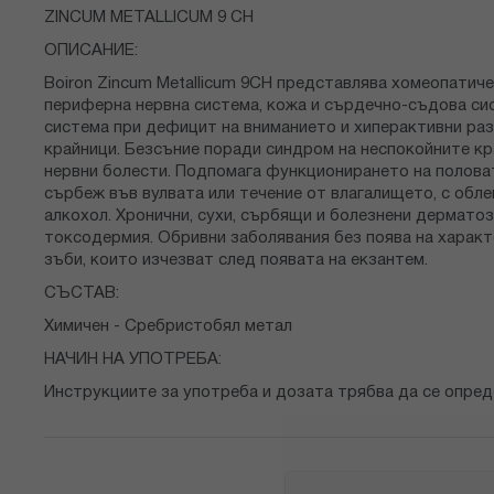
снимки
ZINCUM METALLICUM 9 CH
ОПИСАНИЕ:
Bоiron Zincum Metallicum 9CH представлява хомеопатич
периферна нервна система, кожа и сърдечно-съдова сис
система при дефицит на вниманието и хиперактивни раз
крайници. Безсъние поради синдром на неспокойните кр
нервни болести. Подпомага функционирането на половат
сърбеж във вулвата или течение от влагалището, с обл
алкохол. Хронични, сухи, сърбящи и болезнени дерматози
токсодермия. Обривни заболявания без поява на характе
зъби, които изчезват след появата на екзантем.
СЪСТАВ:
Химичен - Сребристобял метал
НАЧИН НА УПОТРЕБА:
Инструкциите за употреба и дозата трябва да се опред