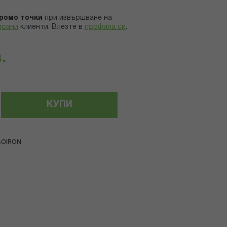
ромо точки
при извършване на
ирани
клиенти.
Влезте в
профила си
.
.
КУПИ
BOIRON