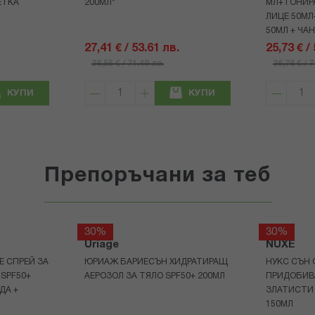
ЕТКА
200МЛ*
МЛ+ТОНИРА
ЛИЦЕ 50МЛ
50МЛ + ЧА
27,41 € / 53.61 лв.
25,73 € /
36,55 € / 71.49 лв.
36,76 € / 
КУПИ
КУПИ
Препоръчани за теб
30%
30%
Uriage
NUXE
Е СПРЕЙ ЗА
ЮРИАЖ БАРИЕСЪН ХИДРАТИРАЩ
НУКС СЪН 
 SPF50+
АЕРОЗОЛ ЗА ТЯЛО SPF50+ 200МЛ
ПРИДОБИВ
ДА +
ЗЛАТИСТИ
150МЛ