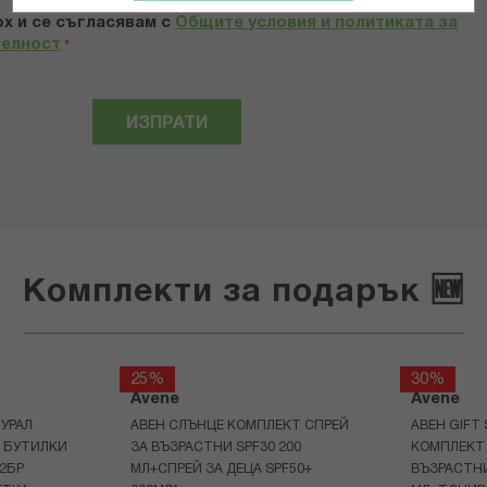
х и се съгласявам с
Общите условия и политиката за
телност
*
ИЗПРАТИ
Комплекти за подарък 🆕
25%
30%
Avene
Avene
УРАЛ
АВЕН СЛЪНЦЕ КОМПЛЕКТ СПРЕЙ
АВЕН GIFT
Р БУТИЛКИ
ЗА ВЪЗРАСТНИ SPF30 200
КОМПЛЕКТ 
+2БР
МЛ+СПРЕЙ ЗА ДЕЦА SPF50+
ВЪЗРАСТНИ