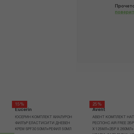
Прочето
повери
15%
25%
Eucerin
Avent
ЮСЕРИН КОМПЛЕКТ ХИАЛУРОН
АВЕНТ КОМПЛЕКТ НАТ
ФИЛЪР ЕЛАСТИСИТИ ДНЕВЕН
РЕСПОНС AIR FREE 2Б
КРЕМ SPF30 50МЛ+РЕФИЛ 50МЛ
Х 125МЛ+2БР Х 260МЛ