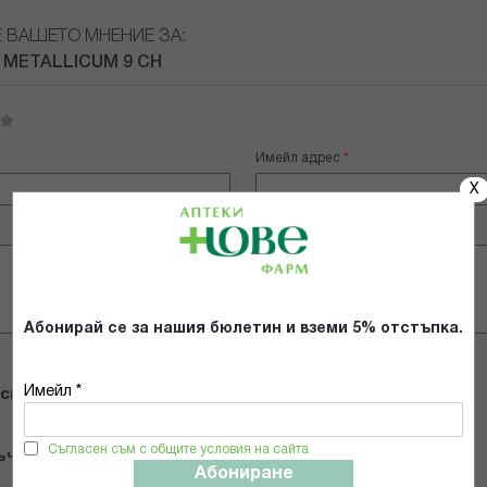
Е ВАШЕТО МНЕНИЕ ЗА:
 METALLICUM 9 CH
Имейл адрес
X
Абонирай се за нашия бюлетин и вземи 5% отстъпка.
Имейл *
 снимки
Съгласен съм с общите условия на сайта
ъчвам продукта
Абониране