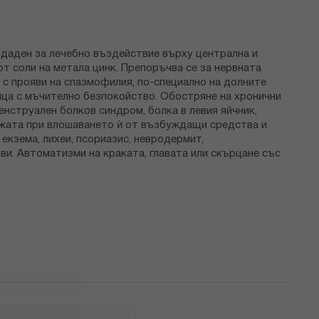
здаден за лечебно въздействие върху централна и
т соли на метала цинк. Препоръчва се за нервната
с прояви на спазмофилия, по-специално на долните
ица с мъчително безпокойство. Обостряне на хронични
нструален болков синдром, болка в левия яйчник,
кожата при влошаването ѝ от възбуждащи средства и
 екзема, лихеи, псориазис, невродермит,
ви. Автоматизми на краката, главата или скърцане със