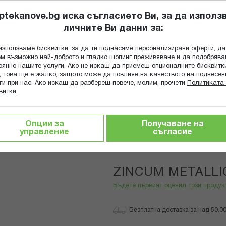
ptekanove.bg иска съгласието Ви, за да използ
личните Ви данни за:
ПОПИТАЙ Ф
използваме бисквитки, за да ти поднасяме персонализирани оферти, да
Търсене
м възможно най-доброто и гладко шопинг преживяване и да подобряв
оянно нашите услуги. Ако не искаш да приемеш опционалните бисквитк
КА
ГРИЖА ЗА МАЙКАТА И ДЕТЕТО
ХРАНИТЕЛНИ ДОБАВКИ
, това ще е жалко, защото може да повлияе на качеството на поднесен
ги при нас. Ако искаш да разбереш повече, молим, прочети
Политиката 
витки
.
ZINCUM METALLICUM 9 CH
Опции за
Получаване на
управление
съгласие
Boiron
ZINCUM METALLI
Бъдете първият оценил този продук
Безплатна доставка за над 50.00 