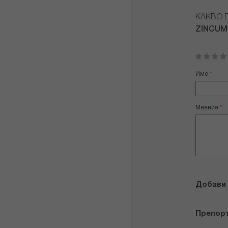
КАКВО 
ZINCUM
1
2
3
4
5
star
stars
stars
stars
stars
Име
Мнение
Добави
Препор