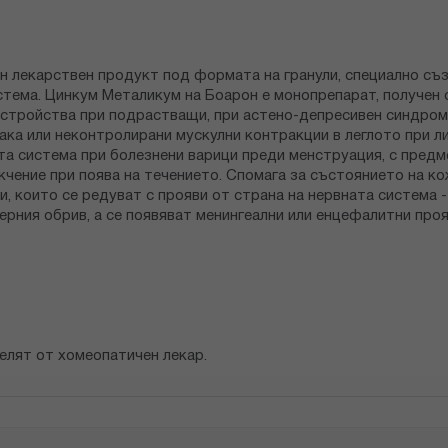
ен лекарствен продукт под формата на гранули, специално съ
тема. Цинкум Металикум на Боарон е монопрепарат, получен о
стройства при подрастващи, при астено-депресивен синдром 
ака или неконтролирани мускулни контракции в леглото при л
а система при болезнени варици преди менструация, с предме
екчение при поява на течението. Спомага за състоянието на 
, които се редуват с прояви от страна на нервната система -
рния обрив, а се появяват менингеални или енцефалитни проя
елят от хомеопатичен лекар.