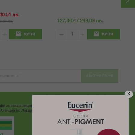
 40.51 лв.
127,36 € / 249.09 лв.
57.87 лв.
КУПИ
КУПИ
АБОНИРАНЕ
X
йн аптека е лицензирана от
ДОСТАВЯМЕ С:
Агенция по Лекарствата"