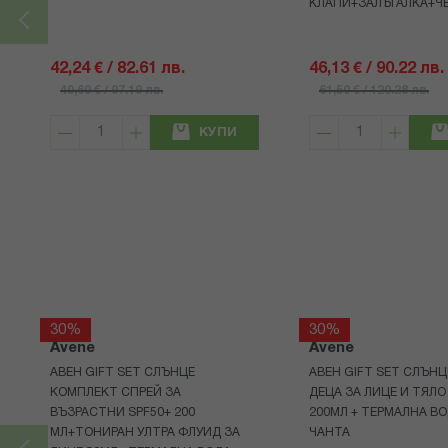
КЛАПИ+ЗАЛЪГАЛКА+Ч
42,24 € / 82.61 лв.
46,13 € / 90.22 лв.
49,69 € / 97.19 лв.
61,50 € / 120.28 лв.
КУПИ
30%
30%
Avene
Avene
АВЕН GIFT SET СЛЪНЦЕ
АВЕН GIFT SET СЛЪНЦ
КОМПЛЕКТ СПРЕЙ ЗА
ДЕЦА ЗА ЛИЦЕ И ТЯЛО
ВЪЗРАСТНИ SPF50+ 200
200МЛ + ТЕРМАЛНА ВО
МЛ+ТОНИРАН УЛТРА ФЛУИД ЗА
ЧАНТА