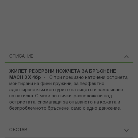
ОПИСАНИЕ
ЖИЛЕТ РЕЗЕРВНИ НОЖЧЕТА ЗА БРЪСНЕНЕ
MACH 3 X 4бр -
С три прецизно наточени остриета,
монтирани на фини пружини, за перфектно
адаптиране към контурите на лицето и намаляване
на натиска. С меки лентички, разположени под
остриетата, спомагащи за опъването на кожата и
безпроблемното бръснене, само с едно движение.
СЪСТАВ