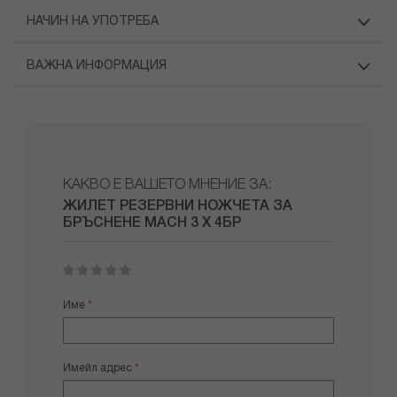
НАЧИН НА УПОТРЕБА
ВАЖНА ИНФОРМАЦИЯ
КАКВО Е ВАШЕТО МНЕНИЕ ЗА:
ЖИЛЕТ РЕЗЕРВНИ НОЖЧЕТА ЗА
БРЪСНЕНЕ MACH 3 X 4БР
1
2
3
4
5
star
stars
stars
stars
stars
Име
Имейл адрес