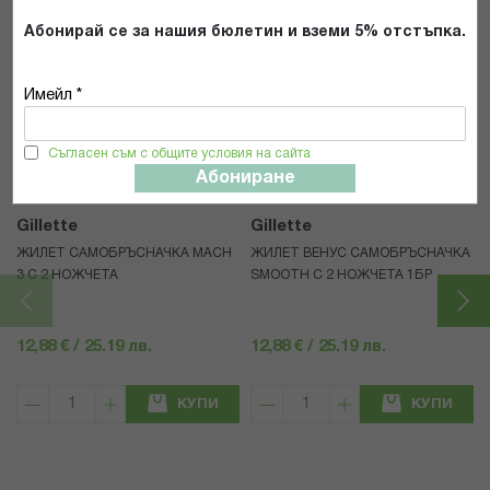
Абонирай се за нашия бюлетин и вземи 5% отстъпка.
Имейл *
Популярни в тази категория
Съгласен съм с общите условия на сайта
Абониране
Gillette
Gillette
ЖИЛЕТ САМОБРЪСНАЧКА MACH
ЖИЛЕТ ВЕНУС САМОБРЪСНАЧКА
3 С 2 НОЖЧЕТА
SMOOTH С 2 НОЖЧЕТА 1БР
12,88 € / 25.19 лв.
12,88 € / 25.19 лв.
КУПИ
КУПИ