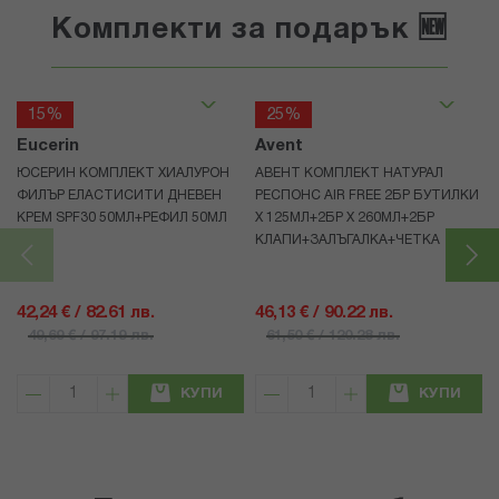
Комплекти за подарък 🆕
15%
25%
Eucerin
Avent
ЮСЕРИН КОМПЛЕКТ ХИАЛУРОН
АВЕНТ КОМПЛЕКТ НАТУРАЛ
ФИЛЪР ЕЛАСТИСИТИ ДНЕВЕН
РЕСПОНС AIR FREE 2БР БУТИЛКИ
КРЕМ SPF30 50МЛ+РЕФИЛ 50МЛ
Х 125МЛ+2БР Х 260МЛ+2БР
КЛАПИ+ЗАЛЪГАЛКА+ЧЕТКА
42,24 € / 82.61 лв.
46,13 € / 90.22 лв.
49,69 € / 97.19 лв.
61,50 € / 120.28 лв.
КУПИ
КУПИ