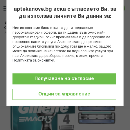
Прескачане
Търсене
Люб
Ко
към
aptekanove.bg иска съгласието Ви, за
съдържанието
Вход
да използва личните Ви данни за:
Начало
Козметика
Козметика за мъже
Бръснене
Ние използваме бисквитки, за да ти поднасяме
Самобръсначки и ножчета
персонализирани оферти, да ти дадем възможно най-
ЖИЛЕТ РЕЗЕРВНИ НОЖЧЕТА ЗА БРЪСНЕНЕ MACH 3 X 4бр
доброто и гладко шопинг преживяване и да подобряваме
постоянно нашите услуги. Ако не искаш да приемеш
Преминете
опционалните бисквитки по-долу, това ще е жалко, защото
може да повлияе на качеството на поднесените услуги при
към
нас. Ако искаш да разбереш повече, молим, прочети
края
Политиката за бисквитки
.
на
галерията
на
Получаване на съгласие
изображенията
Опции за управление