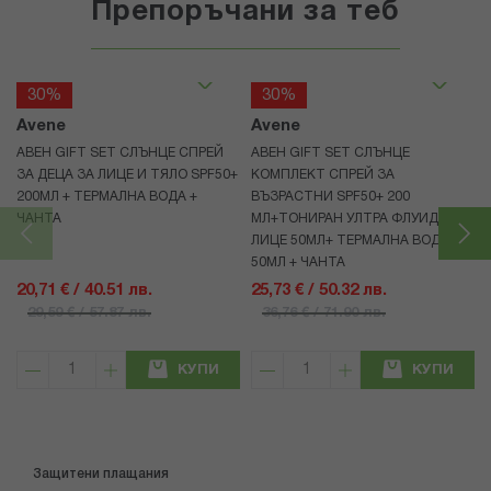
Препоръчани за теб
30%
30%
Avene
Avene
АВЕН GIFT SET СЛЪНЦЕ СПРЕЙ
АВЕН GIFT SET СЛЪНЦЕ
ЗА ДЕЦА ЗА ЛИЦЕ И ТЯЛО SPF50+
КОМПЛЕКТ СПРЕЙ ЗА
200МЛ + ТЕРМАЛНА ВОДА +
ВЪЗРАСТНИ SPF50+ 200
ЧАНТА
МЛ+ТОНИРАН УЛТРА ФЛУИД ЗА
ЛИЦЕ 50МЛ+ ТЕРМАЛНА ВОДА
50МЛ + ЧАНТА
20,71 € / 40.51 лв.
25,73 € / 50.32 лв.
29,59 € / 57.87 лв.
36,76 € / 71.90 лв.
КУПИ
КУПИ
Защитени плащания