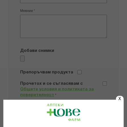
Мнение
Добави снимки
Препоръчвам продукта
Прочетох и се съгласявам с
Общите условия и политиката за
поверителност
*
X
ИЗПРАТИ