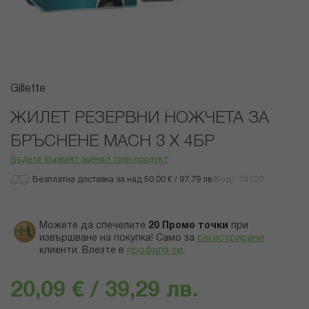
Преминете
Gillette
към
началото
ЖИЛЕТ РЕЗЕРВНИ НОЖЧЕТА ЗА
на
БРЪСНЕНЕ MACH 3 X 4БР
галерия
със
Бъдете първият оценил този продукт
снимки
Безплатна доставка за над 50.00 € / 97,79 лв.
Код
34620
Можете да спечелите
20
Промо точки
при
извършване на покупка! Само за
регистрирани
клиенти.
Влезте в
профила си
.
20,09 € / 39,29 лв.