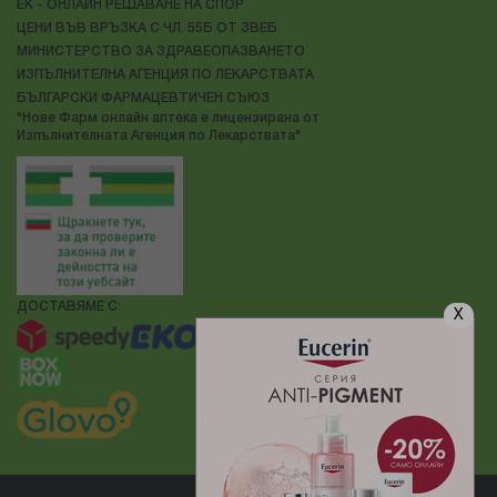
ЕК - ОНЛАЙН РЕШАВАНЕ НА СПОР
ЦЕНИ ВЪВ ВРЪЗКА С ЧЛ. 55Б ОТ ЗВЕБ
МИНИСТЕРСТВО ЗА ЗДРАВЕОПАЗВАНЕТО
ИЗПЪЛНИТЕЛНА АГЕНЦИЯ ПО ЛЕКАРСТВАТА
БЪЛГАРСКИ ФАРМАЦЕВТИЧЕН СЪЮЗ
"Нове Фарм онлайн аптека е лицензирана от
Изпълнителната Агенция по Лекарствата"
ДОСТАВЯМЕ С:
X