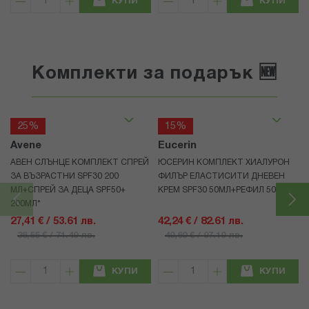
КУПИ
КУПИ
Комплекти за подарък 🆕
25%
15%
Avene
Eucerin
АВЕН СЛЪНЦЕ КОМПЛЕКТ СПРЕЙ
ЮСЕРИН КОМПЛЕКТ ХИАЛУРОН
ЗА ВЪЗРАСТНИ SPF30 200
ФИЛЪР ЕЛАСТИСИТИ ДНЕВЕН
МЛ+СПРЕЙ ЗА ДЕЦА SPF50+
КРЕМ SPF30 50МЛ+РЕФИЛ 50МЛ
200МЛ*
27,41 € / 53.61 лв.
42,24 € / 82.61 лв.
36,55 € / 71.49 лв.
49,69 € / 97.19 лв.
КУПИ
КУПИ