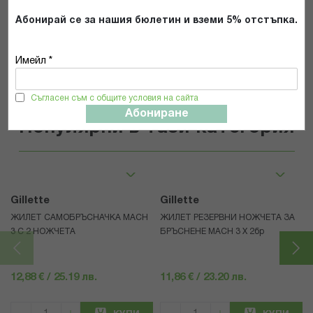
Абонирай се за нашия бюлетин и вземи 5% отстъпка.
ИЗПРАТИ
Имейл *
Съгласен съм с общите условия на сайта
Абониране
Популярни в тази категория
Gillette
Gillette
ЖИЛЕТ САМОБРЪСНАЧКА MACH
ЖИЛЕТ РЕЗЕРВНИ НОЖЧЕТА ЗА
3 С 2 НОЖЧЕТА
БРЪСНЕНЕ MACH 3 X 2бр
12,88 € / 25.19 лв.
11,86 € / 23.20 лв.