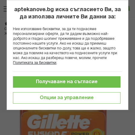
Прескачане
Търсене
Люб
Ко
към
aptekanove.bg иска съгласието Ви, за
съдържанието
Вход
да използва личните Ви данни за:
Начало
Козметика
Козметика за мъже
Бръснене
Ние използваме бисквитки, за да ти поднасяме
Самобръсначки и ножчета
персонализирани оферти, да ти дадем възможно най-
ЖИЛЕТ РЕЗЕРВНИ НОЖЧЕТА ЗА БРЪСНЕНЕ FUSION POWER X 4бр
доброто и гладко шопинг преживяване и да подобряваме
постоянно нашите услуги. Ако не искаш да приемеш
Преминете
опционалните бисквитки по-долу, това ще е жалко, защото
може да повлияе на качеството на поднесените услуги при
към
нас. Ако искаш да разбереш повече, молим, прочети
края
Политиката за бисквитки
.
на
галерията
на
Получаване на съгласие
изображенията
Опции за управление