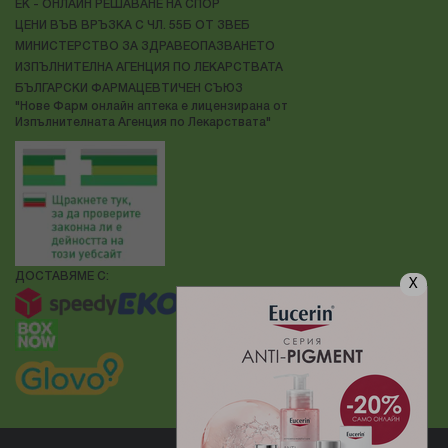
ЕК - ОНЛАЙН РЕШАВАНЕ НА СПОР
ЦЕНИ ВЪВ ВРЪЗКА С ЧЛ. 55Б ОТ ЗВЕБ
МИНИСТЕРСТВО ЗА ЗДРАВЕОПАЗВАНЕТО
ИЗПЪЛНИТЕЛНА АГЕНЦИЯ ПО ЛЕКАРСТВАТА
БЪЛГАРСКИ ФАРМАЦЕВТИЧЕН СЪЮЗ
"Нове Фарм онлайн аптека е лицензирана от
Изпълнителната Агенция по Лекарствата"
ДОСТАВЯМЕ С:
X