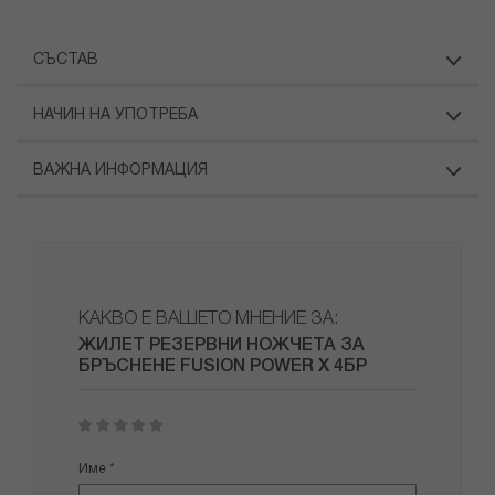
СЪСТАВ
НАЧИН НА УПОТРЕБА
ВАЖНА ИНФОРМАЦИЯ
КАКВО Е ВАШЕТО МНЕНИЕ ЗА:
ЖИЛЕТ РЕЗЕРВНИ НОЖЧЕТА ЗА
БРЪСНЕНЕ FUSION POWER X 4БР
1
2
3
4
5
star
stars
stars
stars
stars
Име