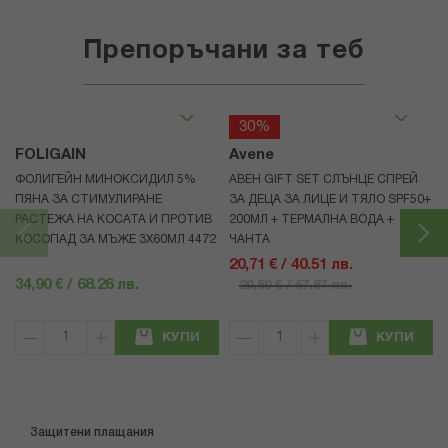
Препоръчани за теб
30%
FOLIGAIN
Avene
ФОЛИГЕЙН МИНОКСИДИЛ 5%
АВЕН GIFT SET СЛЪНЦЕ СПРЕЙ
ПЯНА ЗА СТИМУЛИРАНЕ
ЗА ДЕЦА ЗА ЛИЦЕ И ТЯЛО SPF50+
РАСТЕЖА НА КОСАТА И ПРОТИВ
200МЛ + ТЕРМАЛНА ВОДА +
КОСОПАД ЗА МЪЖЕ 3X60МЛ 4472
ЧАНТА
20,71 € / 40.51 лв.
34,90 € / 68.26 лв.
29,59 € / 57.87 лв.
КУПИ
КУПИ
Защитени плащания