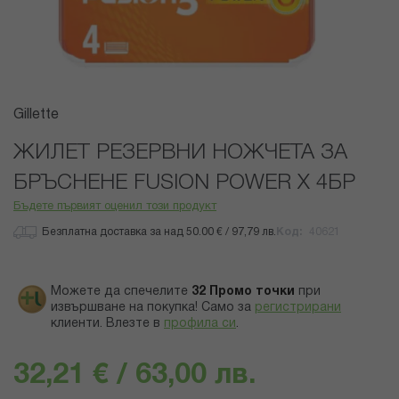
Преминете
Gillette
към
началото
ЖИЛЕТ РЕЗЕРВНИ НОЖЧЕТА ЗА
на
БРЪСНЕНЕ FUSION POWER X 4БР
галерия
със
Бъдете първият оценил този продукт
снимки
Безплатна доставка за над 50.00 € / 97,79 лв.
Код
40621
Можете да спечелите
32
Промо точки
при
извършване на покупка! Само за
регистрирани
клиенти.
Влезте в
профила си
.
32,21 € / 63,00 лв.