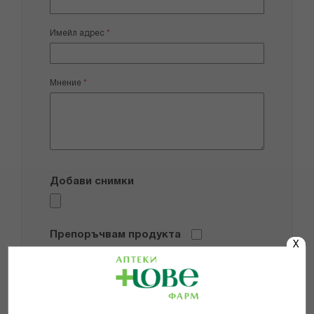
Имейл адрес
Мнение
Добави снимки
Препоръчвам продукта
X
Прочетох и се съгласявам с
Общите условия и политиката за
поверителност
*