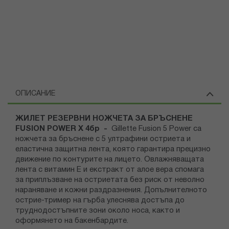
ОПИСАНИЕ
ЖИЛЕТ РЕЗЕРВНИ НОЖЧЕТА ЗА БРЪСНЕНЕ
FUSION POWER X 4бр -
Gillette Fusion 5 Power са
ножчета за бръснене с 5 ултрафини остриета и
еластична защитна лента, която гарантира прецизно
движение по контурите на лицето. Овлажняващата
лента с витамин Е и екстракт от алое вера спомага
за приплъзване на остриетата без риск от неволно
нараняване и кожни раздразнения. Допълнителното
острие-тример на гърба улеснява достъпа до
труднодостъпните зони около носа, както и
оформянето на бакенбардите.