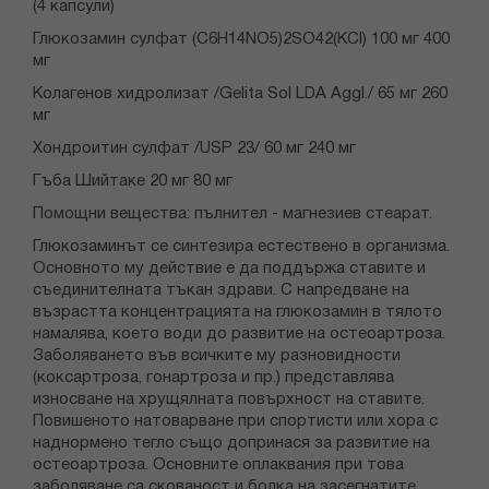
(4 капсули)
Глюкозамин сулфат (C6H14NO5)2SO42(KCl) 100 мг 400
мг
Колагенов хидролизат /Gelita Sol LDA Aggl./ 65 мг 260
мг
Хондроитин сулфат /USP 23/ 60 мг 240 мг
Гъба Шийтаке 20 мг 80 мг
Помощни вещества: пълнител - магнезиев стеарат.
Глюкозаминът се синтезира естествено в организма.
Основното му действие е да поддържа ставите и
съединителната тъкан здрави. С напредване на
възрастта концентрацията на глюкозамин в тялото
намалява, което води до развитие на остеоартроза.
Заболяването във всичките му разновидности
(коксартроза, гонартроза и пр.) представлява
износване на хрущялната повърхност на ставите.
Повишеното натоварване при спортисти или хора с
наднормено тегло също допринася за развитие на
остеоартроза. Основните оплаквания при това
заболяване са скованост и болка на засегнатите