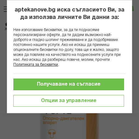
Прескачане
Търсене
Люб
Ко
към
aptekanove.bg иска съгласието Ви, за
съдържанието
Вход
да използва личните Ви данни за:
Начало
Хранителни добавки
Стави и кости
ЖЕЛАТИНА ФОРТЕ КАПС. Х 80 ХЕРБА МЕДИКА
Ние използваме бисквитки, за да ти поднасяме
персонализирани оферти, да ти дадем възможно най-
доброто и гладко шопинг преживяване и да подобряваме
Преминете
постоянно нашите услуги. Ако не искаш да приемеш
към
опционалните бисквитки по-долу, това ще е жалко, защото
може да повлияе на качеството на поднесените услуги при
края
нас. Ако искаш да разбереш повече, молим, прочети
на
Политиката за бисквитки
.
галерията
на
изображенията
Получаване на съгласие
Опции за управление