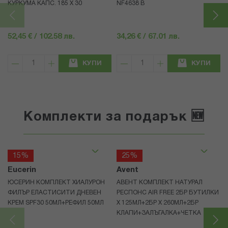
КУРКУМА КАПС. 185 Х 30
NF4638 В
52,45 € / 102.58 лв.
34,26 € / 67.01 лв.
КУПИ
КУПИ
Комплекти за подарък 🆕
15%
25%
Eucerin
Avent
ЮСЕРИН КОМПЛЕКТ ХИАЛУРОН
АВЕНТ КОМПЛЕКТ НАТУРАЛ
ФИЛЪР ЕЛАСТИСИТИ ДНЕВЕН
РЕСПОНС AIR FREE 2БР БУТИЛКИ
КРЕМ SPF30 50МЛ+РЕФИЛ 50МЛ
Х 125МЛ+2БР Х 260МЛ+2БР
КЛАПИ+ЗАЛЪГАЛКА+ЧЕТКА