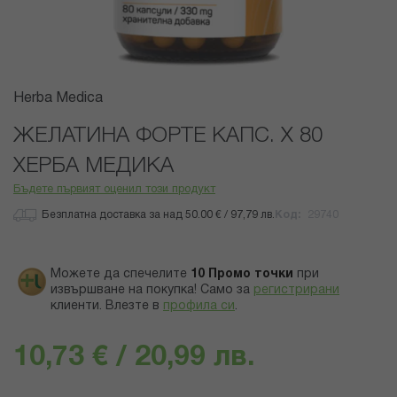
Преминете
Herba Medica
към
началото
ЖЕЛАТИНА ФОРТЕ КАПС. Х 80
на
ХЕРБА МЕДИКА
галерия
със
Бъдете първият оценил този продукт
снимки
Безплатна доставка за над 50.00 € / 97,79 лв.
Код
29740
Можете да спечелите
10
Промо точки
при
извършване на покупка! Само за
регистрирани
клиенти.
Влезте в
профила си
.
10,73 € / 20,99 лв.