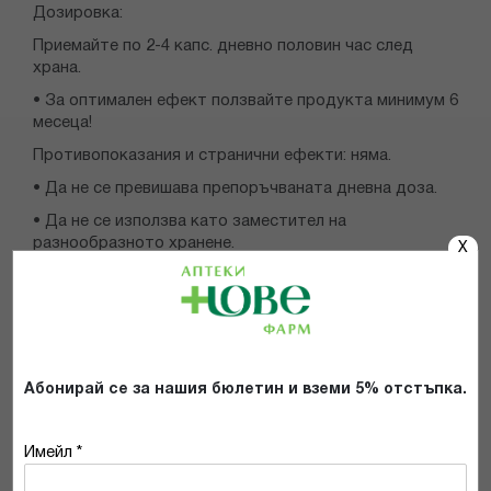
Дозировка:
Приемайте по 2-4 капс. дневно половин час след
храна.
• За оптимален ефект ползвайте продукта минимум 6
месеца!
Противопоказания и странични ефекти: няма.
• Да не се превишава препоръчваната дневна доза.
• Да не се използва като заместител на
разнообразното хранене.
X
Опаковка: 80 капсули.
Абонирай се за нашия бюлетин и вземи 5% отстъпка.
КАКВО Е ВАШЕТО МНЕНИЕ ЗА:
Имейл *
ЖЕЛАТИНА ФОРТЕ КАПС. Х 80 ХЕРБА