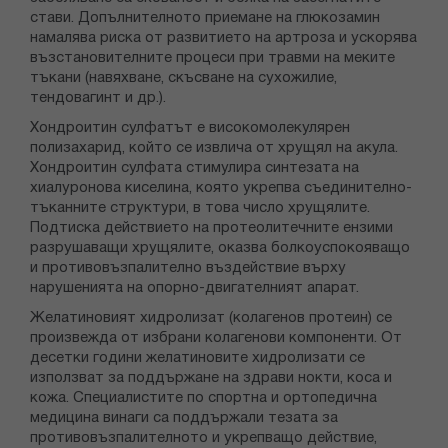
стави. Допълнителното приемане на глюкозамин
намалява риска от развитието на артроза и ускорява
възстановителните процеси при травми на меките
тъкани (навяхване, скъсване на сухожилие,
тендовагинт и др.).
Хондроитин сулфатът е високомолекулярен
полизахарид, който се извлича от хрущял на акула.
Хондроитин сулфата стимулира синтезата на
хиалуронова киселина, която укрепва съединително-
тъканните структури, в това число хрущялите.
Подтиска действието на протеолитечните ензими
разрушаващи хрущялите, оказва болкоуспокояващо
и противовъзпалително въздействие върху
нарушенията на опорно-двигателният апарат.
Желатиновият хидролизат (колагенов протеин) се
произвежда от избрани колагенови компоненти. От
десетки години желатиновите хидролизати се
използват за поддържане на здрави нокти, коса и
кожа. Специалистите по спортна и ортопедична
медицина винаги са поддържали тезата за
противовъзпалителното и укрепващо действие,