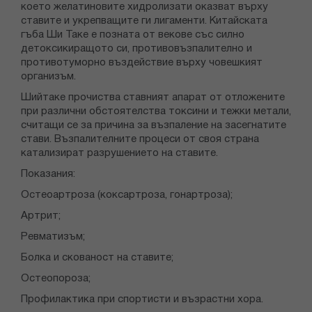
което желатиновите хидролизати оказват върху
ставите и укрепващите ги лигаменти. Китайската
гъба Ши Таке е позната от векове със силно
детоксикиращото си, противовъзпалително и
противотуморно въздействие върху човешкият
организъм.
Шийтаке прочиства ставният апарат от отложените
при различни обстоятелства токсини и тежки метали,
считащи се за причина за възпаление на засегнатите
стави. Възпалителните процеси от своя страна
катализират разрушението на ставите.
Показания:
Остеоартроза (коксартроза, гонартроза);
Артрит;
Ревматизъм;
Болка и скованост на ставите;
Остеопороза;
Профилактика при спортисти и възрастни хора.