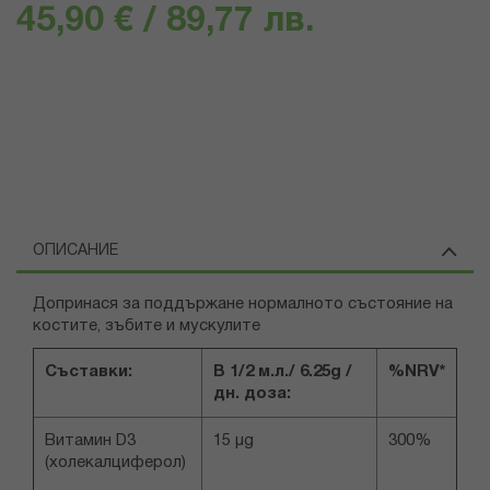
45,90 € / 89,77 лв.
ОПИСАНИЕ
Допринася за поддържане нормалното състояние на
костите, зъбите и мускулите
Съставки:
В 1/2 м.л./ 6.25g /
%NRV*
дн. доза:
Витамин D3
15 µg
300%
(холекалциферол)