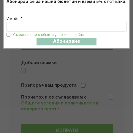
Имейл адрес
Абонирай се за нашия бюлетин и вземи 5% отстъпка.
Имейл *
Мнение
Съгласен съм с общите условия на сайта
Абониране
Добави снимки
Препоръчвам продукта
Прочетох и се съгласявам с
Общите условия и политиката за
поверителност
*
ИЗПРАТИ