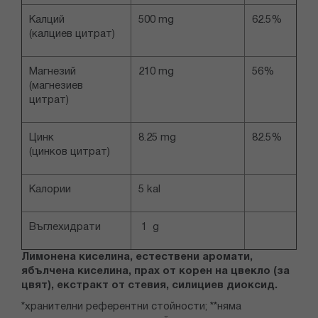
Калций
500 mg
62.5%
(калциев цитрат)
Магнезий
210 mg
56%
(магнезиев
цитрат)
Цинк
8.25 mg
82.5%
(цинков цитрат)
Калории
5 kal
Въглехидрати
1 g
Лимонена киселина, естествени аромати,
ябълчена киселина, прах от корен на цвекло (за
цвят), екстракт от стевия, силициев диоксид.
*хранителни референтни стойности; **няма