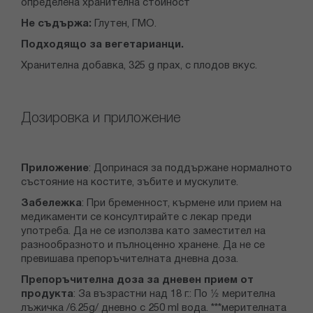
определена хранителна стойност
Не съдържа:
Глутен, ГМО.
Подходящо за вегетарианци.
Хранителна добавка, 325 g прах, с плодов вкус.
Дозировка и приложение
Приложение
: Допринася за поддържане нормалното
състояние на костите, зъбите и мускулите.
Забележка
: При бременност, кърмене или прием на
медикаменти се консултирайте с лекар преди
употреба. Да не се използва като заместител на
разнообразното и пълноценно хранене. Да не се
превишава препоръчителната дневна доза.
Препоръчителна доза за дневен прием от
продукта
: За възрастни над 18 г.: По ½ мерителна
лъжичка /6.25g/ дневно с 250 ml вода. ***мерителната