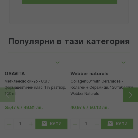
Популярни в тази категория
OSAVITA
Webber naturals
Метиленово синьо - USP/
Collagen30® with Ceramides -
фармацевтичен клас, 1% разтвор,
Колаген + Серамиди, 120 таблетки
100 ml
Webber Naturals
25,47 € / 49.81 лв.
40,97 € / 80.13 лв.
КУПИ
КУПИ