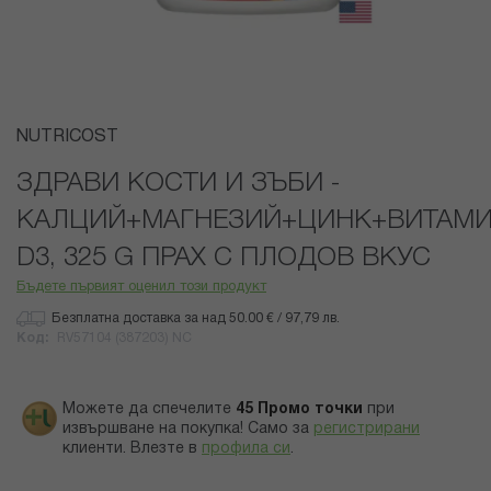
Преминете
NUTRICOST
към
началото
ЗДРАВИ КОСТИ И ЗЪБИ -
на
КАЛЦИЙ+МАГНЕЗИЙ+ЦИНК+ВИТАМ
галерия
със
D3, 325 G ПРАХ С ПЛОДОВ ВКУС
снимки
Бъдете първият оценил този продукт
Безплатна доставка за над 50.00 € / 97,79 лв.
Код
RV57104 (387203) NC
Можете да спечелите
45
Промо точки
при
извършване на покупка! Само за
регистрирани
клиенти.
Влезте в
профила си
.