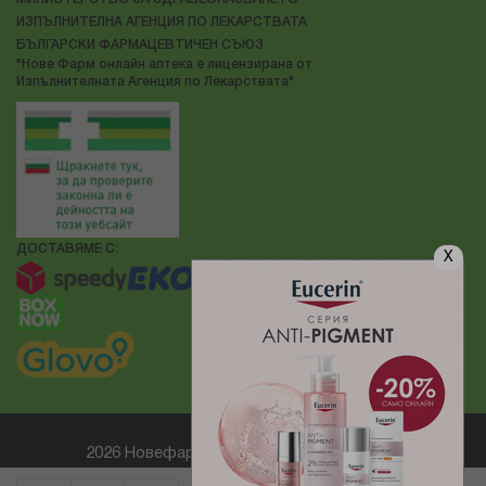
ИЗПЪЛНИТЕЛНА АГЕНЦИЯ ПО ЛЕКАРСТВАТА
БЪЛГАРСКИ ФАРМАЦЕВТИЧЕН СЪЮЗ
"Нове Фарм онлайн аптека е лицензирана от
Изпълнителната Агенция по Лекарствата"
ДОСТАВЯМЕ С:
X
2026 Новефарм ® Всички права запазени
Електронен магазин