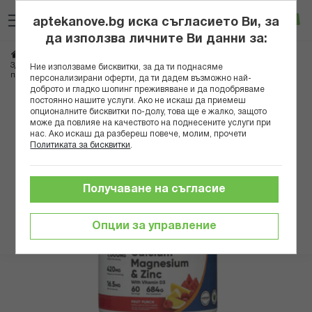
Прескачане
Търсене
Люб
Ко
към
aptekanove.bg иска съгласието Ви, за
съдържанието
Вход
да използва личните Ви данни за:
Начало
Хранителни добавки
Кожа, коса, нокти
Витамини за кожа
Здрави кости и зъби - Калций+Магнезий+Цинк+Витамин D3, 325 g прах с
Ние използваме бисквитки, за да ти поднасяме
плодов вкус
персонализирани оферти, да ти дадем възможно най-
доброто и гладко шопинг преживяване и да подобряваме
постоянно нашите услуги. Ако не искаш да приемеш
Преминете
опционалните бисквитки по-долу, това ще е жалко, защото
към
може да повлияе на качеството на поднесените услуги при
нас. Ако искаш да разбереш повече, молим, прочети
края
Политиката за бисквитки
.
на
галерията
на
Получаване на съгласие
изображенията
Опции за управление