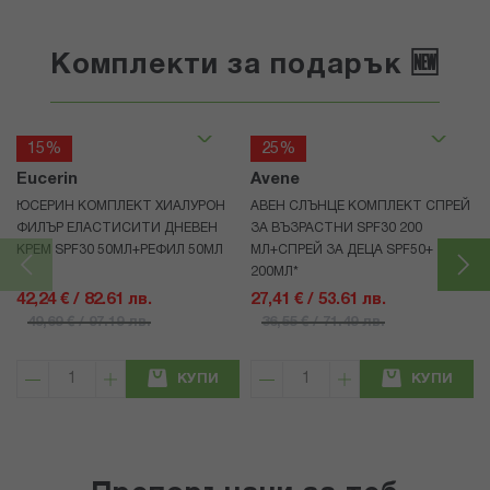
Комплекти за подарък 🆕
15%
25%
Eucerin
Avene
ЮСЕРИН КОМПЛЕКТ ХИАЛУРОН
АВЕН СЛЪНЦЕ КОМПЛЕКТ СПРЕЙ
ФИЛЪР ЕЛАСТИСИТИ ДНЕВЕН
ЗА ВЪЗРАСТНИ SPF30 200
КРЕМ SPF30 50МЛ+РЕФИЛ 50МЛ
МЛ+СПРЕЙ ЗА ДЕЦА SPF50+
200МЛ*
42,24 € / 82.61 лв.
27,41 € / 53.61 лв.
49,69 € / 97.19 лв.
36,55 € / 71.49 лв.
КУПИ
КУПИ