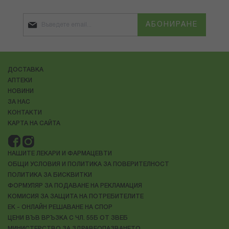
АБОНИРАНЕ
ДОСТАВКА
АПТЕКИ
НОВИНИ
ЗА НАС
КОНТАКТИ
КАРТА НА САЙТА
НАШИТЕ ЛЕКАРИ И ФАРМАЦЕВТИ
ОБЩИ УСЛОВИЯ И ПОЛИТИКА ЗА ПОВЕРИТЕЛНОСТ
ПОЛИТИКА ЗА БИСКВИТКИ
ФОРМУЛЯР ЗА ПОДАВАНЕ НА РЕКЛАМАЦИЯ
КОМИСИЯ ЗА ЗАЩИТА НА ПОТРЕБИТЕЛИТЕ
ЕК - ОНЛАЙН РЕШАВАНЕ НА СПОР
ЦЕНИ ВЪВ ВРЪЗКА С ЧЛ. 55Б ОТ ЗВЕБ
МИНИСТЕРСТВО ЗА ЗДРАВЕОПАЗВАНЕТО