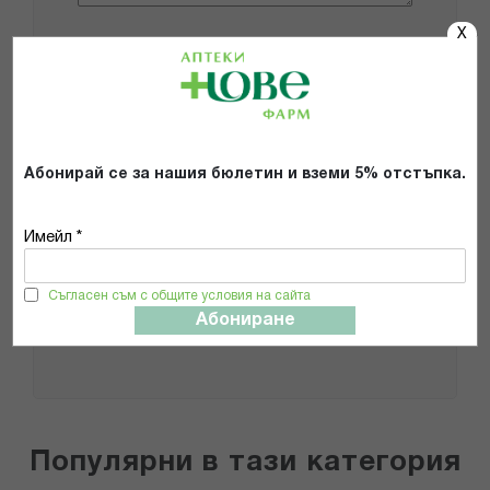
X
Добави снимки
Препоръчвам продукта
Абонирай се за нашия бюлетин и вземи 5% отстъпка.
Прочетох и се съгласявам с
Общите условия и политиката за
поверителност
*
Имейл *
Съгласен съм с общите условия на сайта
ИЗПРАТИ
Абониране
Популярни в тази категория