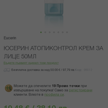
Преминете
Eucerin
към
началото
ЮСЕРИН АТОПИКОНТРОЛ КРЕМ ЗА
на
ЛИЦЕ 50МЛ
галерия
със
Бъдете първият оценил този продукт
снимки
Безплатна доставка за над 50.00 € / 97,79 лв.
Код
98512
Можете да спечелите
19
Промо точки
при
извършване на покупка! Само за
регистрирани
клиенти.
Влезте в
профила си
.