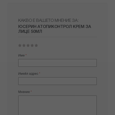
КАКВО Е ВАШЕТО МНЕНИЕ ЗА:
ЮСЕРИН АТОПИКОНТРОЛ КРЕМ ЗА
ЛИЦЕ 50МЛ
1
2
3
4
5
star
stars
stars
stars
stars
Име
Имейл адрес
Мнение