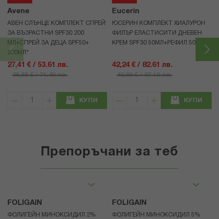
Avene
Eucerin
АВЕН СЛЪНЦЕ КОМПЛЕКТ СПРЕЙ
ЮСЕРИН КОМПЛЕКТ ХИАЛУРОН
ЗА ВЪЗРАСТНИ SPF30 200
ФИЛЪР ЕЛАСТИСИТИ ДНЕВЕН
МЛ+СПРЕЙ ЗА ДЕЦА SPF50+
КРЕМ SPF30 50МЛ+РЕФИЛ 50МЛ
200МЛ*
27,41 € / 53.61 лв.
42,24 € / 82.61 лв.
36,55 € / 71.49 лв.
49,69 € / 97.19 лв.
КУПИ
КУПИ
Препоръчани за теб
FOLIGAIN
FOLIGAIN
ФОЛИГЕЙН МИНОКСИДИЛ 2%
ФОЛИГЕЙН МИНОКСИДИЛ 5%