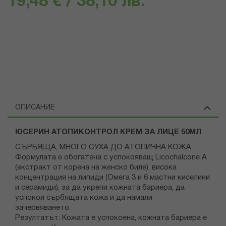
19,48 € / 38,10 лв.
ОПИСАНИЕ
ЮСЕРИН АТОПИКОНТРОЛ КРЕМ ЗА ЛИЦЕ 50МЛ
СЪРБЯЩА, МНОГО СУХА ДО АТОПИЧНА КОЖА
Формулата е обогатена с успокояващ Licochalcone A
(екстракт от корена на женско биле), висока
концентрация на липиди (Омега 3 и 6 мастни киселини
и серамиди), за да укрепи кожната бариера, да
успокои сърбящата кожа и да намали
зачервяването.
Резултатът: Кожата е успокоена, кожната бариера е