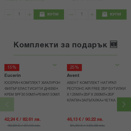
КУПИ
КУПИ
Комплекти за подарък 🆕
15%
25%
Eucerin
Avent
ЮСЕРИН КОМПЛЕКТ ХИАЛУРОН
АВЕНТ КОМПЛЕКТ НАТУРАЛ
ФИЛЪР ЕЛАСТИСИТИ ДНЕВЕН
РЕСПОНС AIR FREE 2БР БУТИЛКИ
КРЕМ SPF30 50МЛ+РЕФИЛ 50МЛ
Х 125МЛ+2БР Х 260МЛ+2БР
КЛАПИ+ЗАЛЪГАЛКА+ЧЕТКА
42,24 € / 82.61 лв.
46,13 € / 90.22 лв.
49,69 € / 97.19 лв.
61,50 € / 120.28 лв.