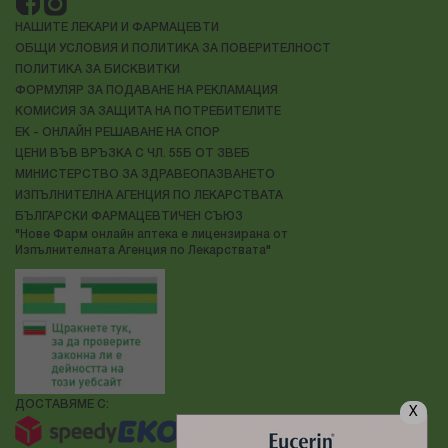
НАШИТЕ ЛЕКАРИ И ФАРМАЦЕВТИ
ОБЩИ УСЛОВИЯ И ПОЛИТИКА ЗА ПОВЕРИТЕЛНОСТ
ПОЛИТИКА ЗА БИСКВИТКИ
ФОРМУЛЯР ЗА ПОДАВАНЕ НА РЕКЛАМАЦИЯ
КОМИСИЯ ЗА ЗАЩИТА НА ПОТРЕБИТЕЛИТЕ
ЕК - ОНЛАЙН РЕШАВАНЕ НА СПОР
ЦЕНИ ВЪВ ВРЪЗКА С ЧЛ. 55Б ОТ ЗВЕБ
МИНИСТЕРСТВО ЗА ЗДРАВЕОПАЗВАНЕТО
ИЗПЪЛНИТЕЛНА АГЕНЦИЯ ПО ЛЕКАРСТВАТА
БЪЛГАРСКИ ФАРМАЦЕВТИЧЕН СЪЮЗ
"Нове Фарм онлайн аптека е лицензирана от
Изпълнителната Агенция по Лекарствата"
ДОСТАВЯМЕ С:
X