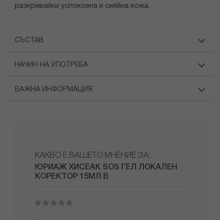
разкривайки успокоена и сияйна кожа.
СЪСТАВ
НАЧИН НА УПОТРЕБА
ВАЖНА ИНФОРМАЦИЯ
КАКВО Е ВАШЕТО МНЕНИЕ ЗА:
ЮРИАЖ ХИСЕАК SOS ГЕЛ ЛОКАЛЕН
КОРЕКТОР 15МЛ В
1
2
3
4
5
star
stars
stars
stars
stars