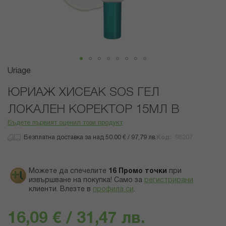
Преминете
Uriage
към
началото
ЮРИАЖ ХИСЕАК SOS ГЕЛ
на
ЛОКАЛЕН КОРЕКТОР 15МЛ В
галерия
със
Бъдете първият оценил този продукт
снимки
Безплатна доставка за над 50.00 € / 97,79 лв.
Код
98207
Можете да спечелите
16
Промо точки
при
извършване на покупка! Само за
регистрирани
клиенти.
Влезте в
профила си
.
16,09 € / 31,47 лв.