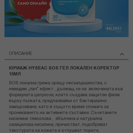
ОПИСАНИЕ
ЮРИАЖ HYSEAC SOS ГЕЛ ЛОКАЛЕН КОРЕКТОР
15МЛ
SOS локална грижа срещу несъвършенства, с
невидим „пач“ ефект , дължащ се на включената във
формулата целулоза, която създава защитен филм
върху пъпката, предпазвайки от бактериално
замърсяване, като в същото време спомага за
проникването на активните съставки. Съчетаните
киселини: гликолова , ябълчена и натурална
салицилова киселина, пречистват, подобряват
текстурата на кожата и отпушват порите,