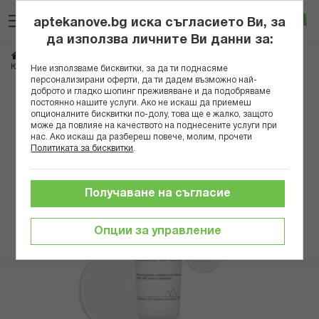
Прескачане
Търсене
Люб
Ко
към
aptekanove.bg иска съгласието Ви, за
съдържанието
Вход
да използва личните Ви данни за:
Начало
Козметика
Дермокозметика
Дермокозметика за лице
ЮРИАЖ ХИСЕАК SOS ГЕЛ ЛОКАЛЕН КОРЕКТОР 15МЛ В
Ние използваме бисквитки, за да ти поднасяме
персонализирани оферти, да ти дадем възможно най-
доброто и гладко шопинг преживяване и да подобряваме
Преминете
постоянно нашите услуги. Ако не искаш да приемеш
към
опционалните бисквитки по-долу, това ще е жалко, защото
може да повлияе на качеството на поднесените услуги при
края
нас. Ако искаш да разбереш повече, молим, прочети
на
Политиката за бисквитки
.
галерията
на
изображенията
Получаване на съгласие
Опции за управление