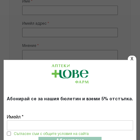
Име
Имейл адрес
Мнение
X
Добави снимки
Абонирай се за нашия бюлетин и вземи 5% отстъпка.
Препоръчвам продукта
Имейл *
Прочетох и се съгласявам с
Общите условия и политиката за
Съгласен съм с общите условия на сайта
поверителност
*