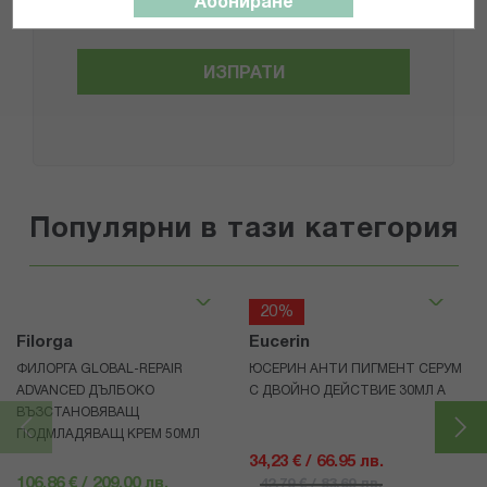
Абониране
ИЗПРАТИ
Популярни в тази категория
20%
Filorga
Eucerin
ФИЛОРГА GLOBAL-REPAIR
ЮСЕРИН АНТИ ПИГМЕНТ СЕРУМ
ADVANCED ДЪЛБОКО
С ДВОЙНО ДЕЙСТВИЕ 30МЛ А
ВЪЗСТАНОВЯВАЩ
ПОДМЛАДЯВАЩ КРЕМ 50МЛ
34,23 € / 66.95 лв.
106,86 € / 209.00 лв.
42,79 € / 83.69 лв.