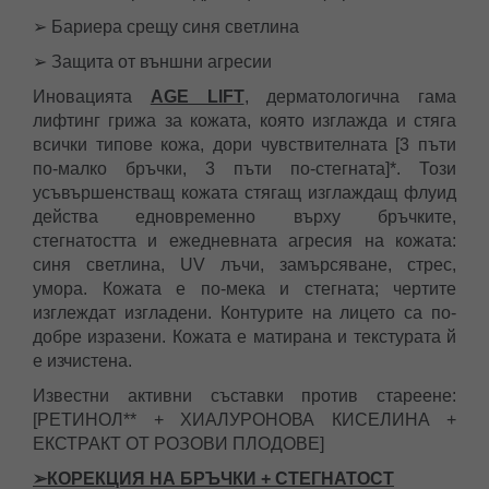
➢ Бариера срещу синя светлина
➢ Защита от външни агресии
Иновацията
AGE LIFT
, дерматологична гама
лифтинг грижа за кожата, която изглажда и стяга
всички типове кожа, дори чувствителната [3 пъти
по-малко бръчки, 3 пъти по-стегната]*. Този
усъвършенстващ кожата стягащ изглаждащ флуид
действа едновременно върху бръчките,
стегнатостта и ежедневната агресия на кожата:
синя светлина, UV лъчи, замърсяване, стрес,
умора. Кожата е по-мека и стегната; чертите
изглеждат изгладени. Контурите на лицето са по-
добре изразени. Кожата е матирана и текстурата й
е изчистена.
Известни активни съставки против стареене:
[РЕТИНОЛ** + ХИАЛУРОНОВА КИСЕЛИНА +
ЕКСТРАКТ ОТ РОЗОВИ ПЛОДОВЕ]
➢КОРЕКЦИЯ НА БРЪЧКИ + СТЕГНАТОСТ