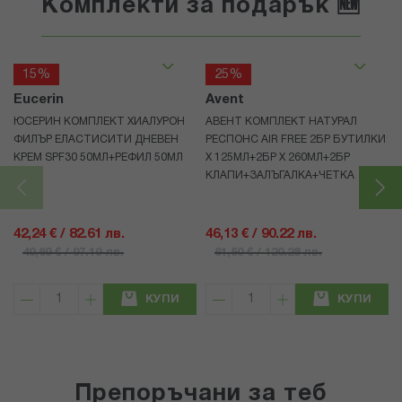
Комплекти за подарък 🆕
15%
25%
Eucerin
Avent
ЮСЕРИН КОМПЛЕКТ ХИАЛУРОН
АВЕНТ КОМПЛЕКТ НАТУРАЛ
ФИЛЪР ЕЛАСТИСИТИ ДНЕВЕН
РЕСПОНС AIR FREE 2БР БУТИЛКИ
КРЕМ SPF30 50МЛ+РЕФИЛ 50МЛ
Х 125МЛ+2БР Х 260МЛ+2БР
КЛАПИ+ЗАЛЪГАЛКА+ЧЕТКА
42,24 € / 82.61 лв.
46,13 € / 90.22 лв.
49,69 € / 97.19 лв.
61,50 € / 120.28 лв.
КУПИ
КУПИ
Препоръчани за теб