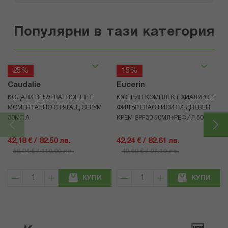
Популярни в тази категория
25%
15%
Caudalie
Eucerin
КОДАЛИ RESVERATROL LIFT
ЮСЕРИН КОМПЛЕКТ ХИАЛУРОН
МОМЕНТАЛНО СТЯГАЩ СЕРУМ
ФИЛЪР ЕЛАСТИСИТИ ДНЕВЕН
30МЛ А
КРЕМ SPF30 50МЛ+РЕФИЛ 50МЛ
42,18 € / 82.50 лв.
42,24 € / 82.61 лв.
56,24 € / 110.00 лв.
49,69 € / 97.19 лв.
КУПИ
КУПИ