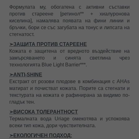
Формулата му, обогатена с активни съставки
против стареене [ретинол** + хиалуронова
киселина], намалява появата на фини линии и
бръчки, бори се със загубата на тонус и липсата на
стегнатост.
➢ЗАЩИТА ПРОТИВ СТАРЕЕНЕ
Кожата е защитена от вредното въздействие на
замърсяването и синята светлина чрез
технологията Blue Light Barrier***.
➢ANTI-SHINE
Екстракт от розови плодове в комбинация с AHAs
матират и почистват кожата. Порите са стегнати и
текстурата на кожата е рафинирана за видимо по-
гладък тен.
➢ВИСОКА ТОЛЕРАНТНОСТ
Термалната вода Uriage омекотява и успокоява
всеки тип кожа, дори чувствителната.
➢ЕКОЛОГИЧЕН ПОДХОД: