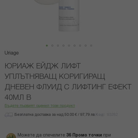
Преминете
Uriage
към
началото
ЮРИАЖ ЕЙДЖ ЛИФТ
на
УПЛЪТНЯВАЩ КОРИГИРАЩ
галерия
със
ДНЕВЕН ФЛУИД С ЛИФТИНГ ЕФЕКТ
снимки
40МЛ B
Бъдете първият оценил този продукт
Безплатна доставка за над 50.00 € / 97,79 лв.
Код
93282
Можете да спечелите
36
Промо точки
при