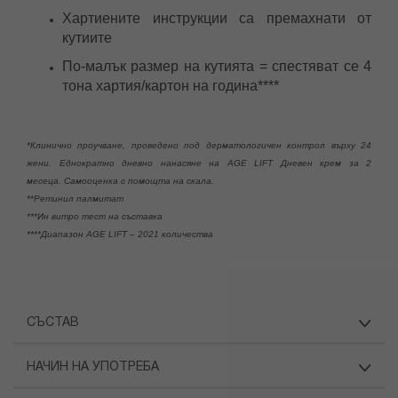
Хартиените инструкции са премахнати от
кутиите
По-малък размер на кутията = спестяват се 4
тона хартия/картон на година****
*Клинично проучване, проведено под дерматологичен контрол върху 24
жени. Еднократно дневно нанасяне на AGE LIFT Дневен крем за 2
месеца. Самооценка с помощта на скала.
**Ретинил палмитат
***Ин витро тест на съставка
****Диапазон AGE LIFT – 2021 количества
СЪСТАВ
НАЧИН НА УПОТРЕБА