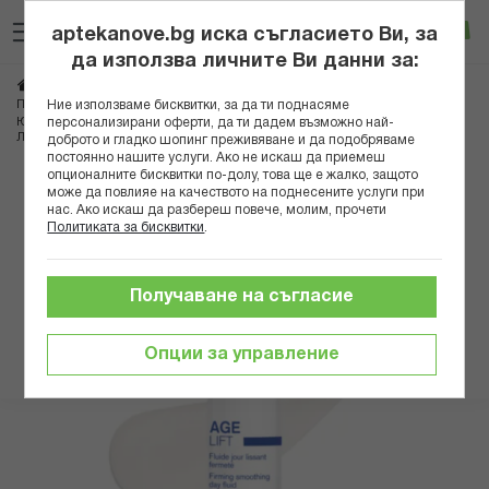
Прескачане
Търсене
Люб
Ко
към
aptekanove.bg иска съгласието Ви, за
съдържанието
Вход
да използва личните Ви данни за:
Начало
Козметика
Дермокозметика
Дермокозметика за лице
Ние използваме бисквитки, за да ти поднасяме
Противостарееща грижа
персонализирани оферти, да ти дадем възможно най-
ЮРИАЖ ЕЙДЖ ЛИФТ УПЛЪТНЯВАЩ КОРИГИРАЩ ДНЕВЕН ФЛУИД С
ЛИФТИНГ ЕФЕКТ 40МЛ B
доброто и гладко шопинг преживяване и да подобряваме
постоянно нашите услуги. Ако не искаш да приемеш
опционалните бисквитки по-долу, това ще е жалко, защото
Преминете
може да повлияе на качеството на поднесените услуги при
към
нас. Ако искаш да разбереш повече, молим, прочети
Политиката за бисквитки
.
края
на
галерията
Получаване на съгласие
на
изображенията
Опции за управление