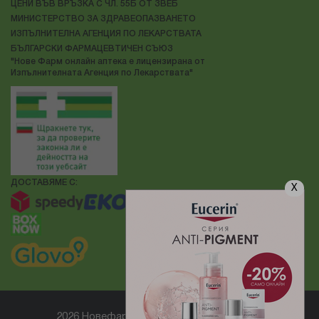
ЦЕНИ ВЪВ ВРЪЗКА С ЧЛ. 55Б ОТ ЗВЕБ
МИНИСТЕРСТВО ЗА ЗДРАВЕОПАЗВАНЕТО
ИЗПЪЛНИТЕЛНА АГЕНЦИЯ ПО ЛЕКАРСТВАТА
БЪЛГАРСКИ ФАРМАЦЕВТИЧЕН СЪЮЗ
"Нове Фарм онлайн аптека е лицензирана от
Изпълнителната Агенция по Лекарствата"
ДОСТАВЯМЕ С:
X
2026 Новефарм ® Всички права запазени