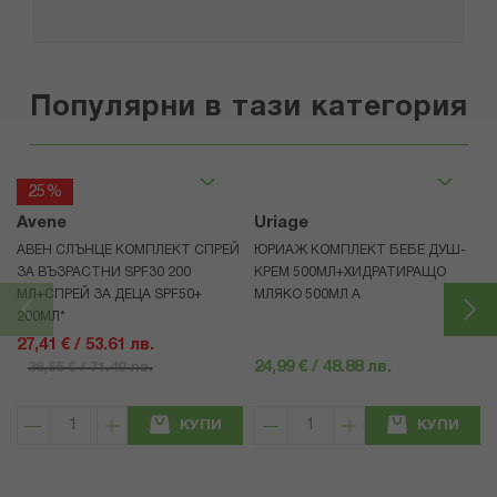
Популярни в тази категория
25%
Avene
Uriage
АВЕН СЛЪНЦЕ КОМПЛЕКТ СПРЕЙ
ЮРИАЖ КОМПЛЕКТ БЕБЕ ДУШ-
ЗА ВЪЗРАСТНИ SPF30 200
КРЕМ 500МЛ+ХИДРАТИРАЩО
МЛ+СПРЕЙ ЗА ДЕЦА SPF50+
МЛЯКО 500МЛ A
200МЛ*
27,41 € / 53.61 лв.
24,99 € / 48.88 лв.
36,55 € / 71.49 лв.
КУПИ
КУПИ