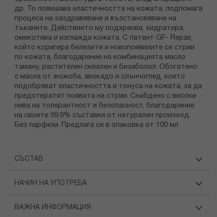
др. То повишава еластичността на кожата, подпомага
процеса на заздравяване и възстановяване на
тъканите. Действието му подхранва, хидратира,
омекотява и изглажда кожата. С патент GF- Repair,
който коригира белезите и новопоявилите се стрии
по кожата, благодарение на комбинацията масло
таману, растителен сквален и бизаболол. Обогатено
с масла от жожоба, авокадо и слънчоглед, които
подобряват еластичността и тонуса на кожата, за да
предотвратят появата на стрии. Снабдено с високи
нива на толерантност и безопасност, благодарение
на своите 99,9% съставки от натурален произход.
Без парфюм. Предлага се в опаковка от 100 мл
СЪСТАВ
НАЧИН НА УПОТРЕБА
ВАЖНА ИНФОРМАЦИЯ