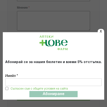
Мнение
X
Добави снимки
Препоръчвам продукта
Абонирай се за нашия бюлетин и вземи 5% отстъпка.
Прочетох и се съгласявам с
Общите условия и политиката за
Имейл *
поверителност
*
Съгласен съм с общите условия на сайта
Абониране
ИЗПРАТИ