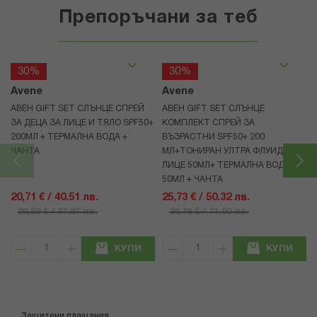
Препоръчани за теб
30%
30%
Avene
Avene
АВЕН GIFT SET СЛЪНЦЕ СПРЕЙ
АВЕН GIFT SET СЛЪНЦЕ
ЗА ДЕЦА ЗА ЛИЦЕ И ТЯЛО SPF50+
КОМПЛЕКТ СПРЕЙ ЗА
200МЛ + ТЕРМАЛНА ВОДА +
ВЪЗРАСТНИ SPF50+ 200
ЧАНТА
МЛ+ТОНИРАН УЛТРА ФЛУИД ЗА
ЛИЦЕ 50МЛ+ ТЕРМАЛНА ВОДА
50МЛ + ЧАНТА
20,71 € / 40.51 лв.
25,73 € / 50.32 лв.
29,59 € / 57.87 лв.
36,76 € / 71.90 лв.
КУПИ
КУПИ
Защитени плащания