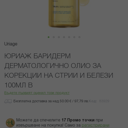
Преминете
Uriage
към
началото
ЮРИАЖ БАРИДЕРМ
на
ДЕРМАТОЛОГИЧНО ОЛИО ЗА
галерия
със
КОРЕКЦИИ НА СТРИИ И БЕЛЕЗИ
снимки
100МЛ B
Бъдете първият оценил този продукт
Безплатна доставка за над 50.00 € / 97,79 лв.
Код
83929
Можете да спечелите
17
Промо точки
при
извършване на покупка! Само за
регистрирани