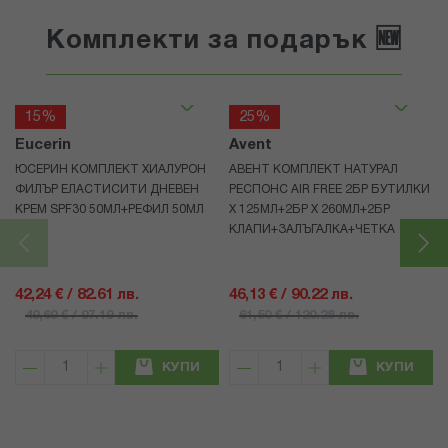
Комплекти за подарък 🆕
15%
25%
Eucerin
Avent
ЮСЕРИН КОМПЛЕКТ ХИАЛУРОН
АВЕНТ КОМПЛЕКТ НАТУРАЛ
ФИЛЪР ЕЛАСТИСИТИ ДНЕВЕН
РЕСПОНС AIR FREE 2БР БУТИЛКИ
КРЕМ SPF30 50МЛ+РЕФИЛ 50МЛ
Х 125МЛ+2БР Х 260МЛ+2БР
КЛАПИ+ЗАЛЪГАЛКА+ЧЕТКА
42,24 € / 82.61 лв.
46,13 € / 90.22 лв.
49,69 € / 97.19 лв.
61,50 € / 120.28 лв.
КУПИ
КУПИ