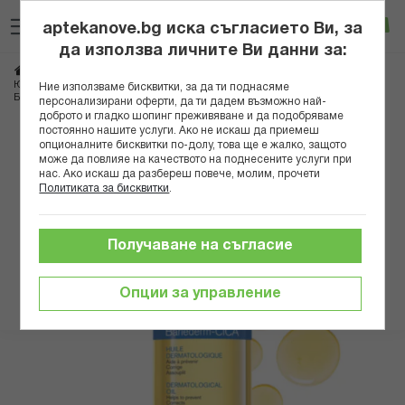
Прескачане
Търсене
Люб
Ко
към
aptekanove.bg иска съгласието Ви, за
съдържанието
Вход
да използва личните Ви данни за:
Начало
Козметика
Дермокозметика
Дермокозметика за тяло
ЮРИАЖ БАРИДЕРМ ДЕРМАТОЛОГИЧНО ОЛИО ЗА КОРЕКЦИИ НА СТРИИ И
Ние използваме бисквитки, за да ти поднасяме
БЕЛЕЗИ 100МЛ B
персонализирани оферти, да ти дадем възможно най-
доброто и гладко шопинг преживяване и да подобряваме
постоянно нашите услуги. Ако не искаш да приемеш
Преминете
опционалните бисквитки по-долу, това ще е жалко, защото
към
може да повлияе на качеството на поднесените услуги при
нас. Ако искаш да разбереш повече, молим, прочети
края
Политиката за бисквитки
.
на
галерията
на
Получаване на съгласие
изображенията
Опции за управление