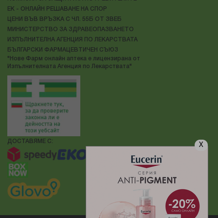
ЕК - ОНЛАЙН РЕШАВАНЕ НА СПОР
ЦЕНИ ВЪВ ВРЪЗКА С ЧЛ. 55Б ОТ ЗВЕБ
МИНИСТЕРСТВО ЗА ЗДРАВЕОПАЗВАНЕТО
ИЗПЪЛНИТЕЛНА АГЕНЦИЯ ПО ЛЕКАРСТВАТА
БЪЛГАРСКИ ФАРМАЦЕВТИЧЕН СЪЮЗ
"Нове Фарм онлайн аптека е лицензирана от
Изпълнителната Агенция по Лекарствата"
ДОСТАВЯМЕ С:
X