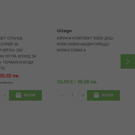
Uriage
 SET СЛЪНЦЕ
ЮРИАЖ КОМПЛЕКТ БЕБЕ ДУШ-
СПРЕЙ ЗА
КРЕМ 500МЛ+ХИДРАТИРАЩО
 SPF50+ 200
МЛЯКО 500МЛ A
Н УЛТРА ФЛУИД ЗА
+ ТЕРМАЛНА ВОДА
НТА
 50.32 лв.
24,99 € / 48.88 лв.
71.90 лв.
КУПИ
КУПИ