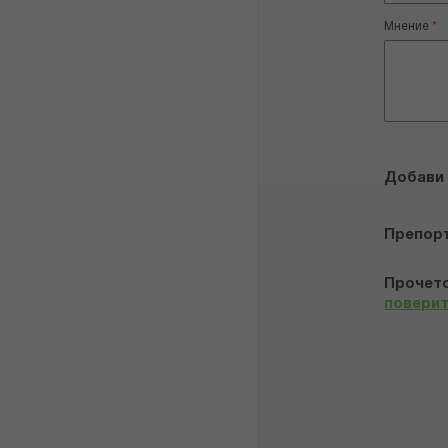
Мнение
Добави
Препор
Прочето
повери