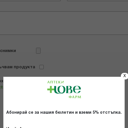
 снимки
ъчвам продукта
X
х и се съгласявам с
Общите условия и политиката за
телност
*
ИЗПРАТИ
Абонирай се за нашия бюлетин и вземи 5% отстъпка.