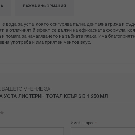
БА
ВАЖНА ИНФОРМАЦИЯ
Л
е вода за уста, която осигурява пълна дентална грижа и съ
т, а отличният й ефект се дължи на ефикасната формула, коя
а и помага за намаляването на зъбната плака. Има благоприя
евна употреба и има приятен ментов вкус.
Е ВАШЕТО МНЕНИЕ ЗА:
А УСТА ЛИСТЕРИН ТОТАЛ КЕЪР 6 В 1 250 МЛ
Имейл адрес