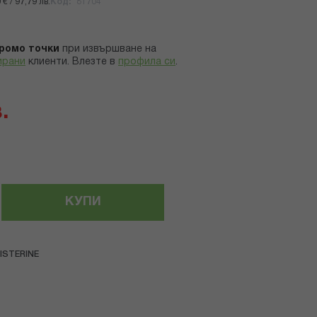
€ / 97,79 лв.
Код
81704
ромо точки
при извършване на
ирани
клиенти.
Влезте в
профила си
.
.
КУПИ
ISTERINE