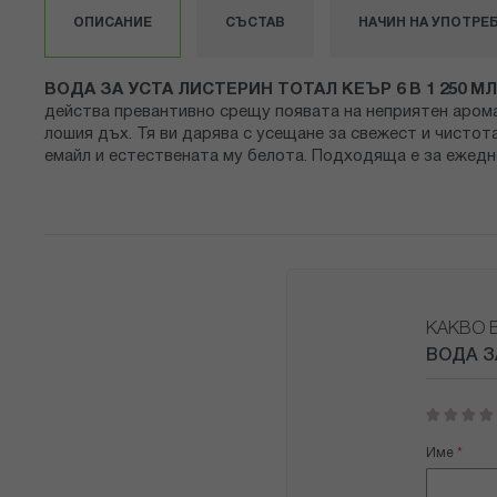
снимки
ОПИСАНИЕ
СЪСТАВ
НАЧИН НА УПОТРЕ
ВОДА ЗА УСТА ЛИСТЕРИН ТОТАЛ КЕЪР 6 В 1 250 М
действа превантивно срещу появата на неприятен арома
лошия дъх. Тя ви дарява с усещане за свежест и чистот
емайл и естествената му белота. Подходяща е за ежедн
КАКВО 
ВОДА З
1
2
3
4
5
star
stars
stars
stars
stars
Име