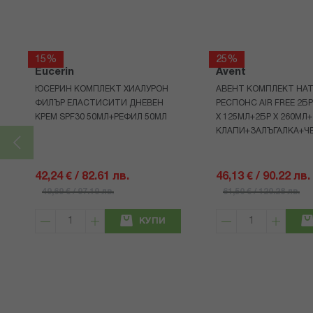
15%
25%
Eucerin
Avent
ЮСЕРИН КОМПЛЕКТ ХИАЛУРОН
АВЕНТ КОМПЛЕКТ НАТ
ФИЛЪР ЕЛАСТИСИТИ ДНЕВЕН
РЕСПОНС AIR FREE 2Б
КРЕМ SPF30 50МЛ+РЕФИЛ 50МЛ
Х 125МЛ+2БР Х 260МЛ
КЛАПИ+ЗАЛЪГАЛКА+Ч
42,24 € / 82.61 лв.
46,13 € / 90.22 лв.
49,69 € / 97.19 лв.
61,50 € / 120.28 лв.
КУПИ