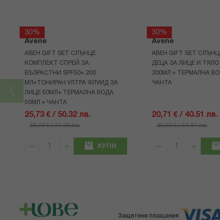
30%
30%
Avene
Avene
АВЕН GIFT SET СЛЪНЦЕ
АВЕН GIFT SET СЛЪНЦ
КОМПЛЕКТ СПРЕЙ ЗА
ДЕЦА ЗА ЛИЦЕ И ТЯЛО
ВЪЗРАСТНИ SPF50+ 200
200МЛ + ТЕРМАЛНА ВО
МЛ+ТОНИРАН УЛТРА ФЛУИД ЗА
ЧАНТА
ЛИЦЕ 50МЛ+ ТЕРМАЛНА ВОДА
50МЛ + ЧАНТА
25,73 € / 50.32 лв.
20,71 € / 40.51 лв.
36,76 € / 71.90 лв.
29,59 € / 57.87 лв.
КУПИ
Защитени плащания