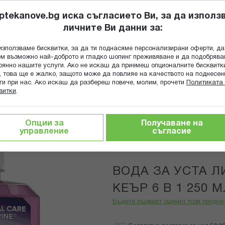
ptekanove.bg иска съгласието Ви, за да използ
личните Ви данни за:
ПОПИТАЙ Ф
използваме бисквитки, за да ти поднасяме персонализирани оферти, да
Търсене
м възможно най-доброто и гладко шопинг преживяване и да подобряв
оянно нашите услуги. Ако не искаш да приемеш опционалните бисквитк
КА
ГРИЖА ЗА МАЙКАТА И ДЕТЕТО
ХРАНИТЕЛНИ ДОБАВКИ
, това ще е жалко, защото може да повлияе на качеството на поднесен
ги при нас. Ако искаш да разбереш повече, молим, прочети
Политиката 
витки
.
ди за уста
ВОДА ЗА УСТА ЛИСТЕРИН ТОТАЛ КЕЪР 6 В 1 
Опции за
Получаване на
управление
съгласие
Listerine
ВОДА ЗА УСТА Л
КЕЪР 6 В 1 250 М
Бъдете първият оценил този продук