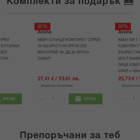
Комплекти за подарък 🆕
25%
30%
Avene
Avene
УРАЛ
АВЕН СЛЪНЦЕ КОМПЛЕКТ СПРЕЙ
АВЕН GIFT
Р БУТИЛКИ
ЗА ВЪЗРАСТНИ SPF30 200
КОМПЛЕКТ 
+2БР
МЛ+СПРЕЙ ЗА ДЕЦА SPF50+
ВЪЗРАСТНИ
ЕТКА
200МЛ*
МЛ+ТОНИРА
ЛИЦЕ 50МЛ
50МЛ + ЧА
27,41 € / 53.61 лв.
25,73 € /
36,55 € / 71.49 лв.
36,76 € / 
КУПИ
КУПИ
Препоръчани за теб