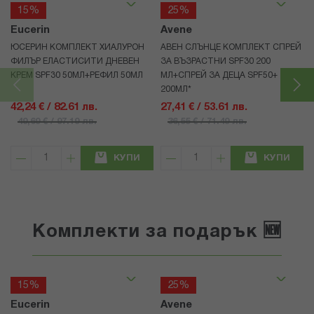
15%
25%
Eucerin
Avene
ЮСЕРИН КОМПЛЕКТ ХИАЛУРОН
АВЕН СЛЪНЦЕ КОМПЛЕКТ СПРЕЙ
ФИЛЪР ЕЛАСТИСИТИ ДНЕВЕН
ЗА ВЪЗРАСТНИ SPF30 200
КРЕМ SPF30 50МЛ+РЕФИЛ 50МЛ
МЛ+СПРЕЙ ЗА ДЕЦА SPF50+
200МЛ*
42,24 € / 82.61 лв.
27,41 € / 53.61 лв.
49,69 € / 97.19 лв.
36,55 € / 71.49 лв.
КУПИ
КУПИ
Комплекти за подарък 🆕
15%
25%
Eucerin
Avene