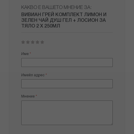
КАКВО Е ВАШЕТО МНЕНИЕ ЗА:
ВИВИАН ГРЕЙ КОМПЛЕКТ ЛИМОН И
ЗЕЛЕН ЧАЙ ДУШ ГЕЛ + ЛОСИОН ЗА
ТЯЛО 2 Х 250МЛ
1
2
3
4
5
star
stars
stars
stars
stars
Име
Имейл адрес
Мнение