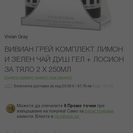
Преминете
Vivian Gray
към
началото
ВИВИАН ГРЕЙ КОМПЛЕКТ ЛИМОН
на
И ЗЕЛЕН ЧАЙ ДУШ ГЕЛ + ЛОСИОН
галерия
със
ЗА ТЯЛО 2 Х 250МЛ
снимки
Бъдете първият оценил този продукт
Безплатна доставка за над 50.00 € / 97,79 лв.
Код
91335
Можете да спечелите
9
Промо точки
при
извършване на покупка! Само за
регистрирани
клиенти.
Влезте в
профила си
.