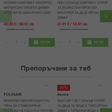
ЮСЕРИН КОМПЛЕКТ ХИАЛУРОН
АВЕН СЛЪНЦЕ КОМПЛЕКТ СПРЕЙ
ФИЛЪР ЕЛАСТИСИТИ ДНЕВЕН
ЗА ВЪЗРАСТНИ SPF30 200
КРЕМ SPF30 50МЛ+РЕФИЛ 50МЛ
МЛ+СПРЕЙ ЗА ДЕЦА SPF50+
200МЛ*
42,24 € / 82.61 лв.
27,41 € / 53.61 лв.
49,69 € / 97.19 лв.
36,55 € / 71.49 лв.
КУПИ
КУПИ
Препоръчани за теб
30%
FOLIGAIN
Avene
ФОЛИГЕЙН МИНОКСИДИЛ 5%
АВЕН GIFT SET СЛЪНЦЕ СПРЕЙ
ПЯНА ЗА СТИМУЛИРАНЕ
ЗА ДЕЦА ЗА ЛИЦЕ И ТЯЛО SPF50+
РАСТЕЖА НА КОСАТА И ПРОТИВ
200МЛ + ТЕРМАЛНА ВОДА +