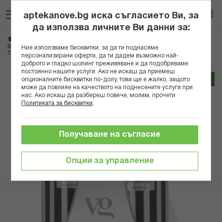
Прескачане
Търсене
Люб
Ко
към
aptekanove.bg иска съгласието Ви, за
съдържанието
Вход
да използва личните Ви данни за:
Начало
Козметика
Козметика за тяло
ВИВИАН ГРЕЙ КОМПЛЕКТ ЛИМОН И ЗЕЛЕН ЧАЙ ДУШ ГЕЛ + ЛОСИОН ЗА
Ние използваме бисквитки, за да ти поднасяме
ТЯЛО 2 Х 250МЛ
персонализирани оферти, да ти дадем възможно най-
доброто и гладко шопинг преживяване и да подобряваме
постоянно нашите услуги. Ако не искаш да приемеш
Преминете
Трайно ниска цена онлайн
опционалните бисквитки по-долу, това ще е жалко, защото
към
може да повлияе на качеството на поднесените услуги при
нас. Ако искаш да разбереш повече, молим, прочети
края
Политиката за бисквитки
.
на
галерията
на
Получаване на съгласие
изображенията
Опции за управление