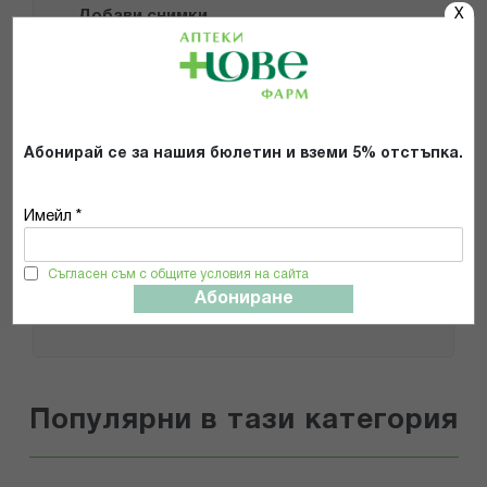
X
Добави снимки
Препоръчвам продукта
Прочетох и се съгласявам с
Абонирай се за нашия бюлетин и вземи 5% отстъпка.
Общите условия и политиката за
поверителност
*
Имейл *
ИЗПРАТИ
Съгласен съм с общите условия на сайта
Абониране
Популярни в тази категория