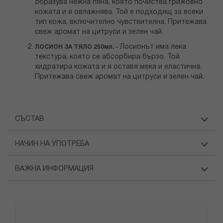
образува нежна пяна, която почиства грижовно
кожата и я овлажнява. Той е подходящ за всеки
тип кожа, включително чувствителна. Притежава
свеж аромат на цитруси и зелен чай.
Лосионът има лека
ЛОСИОН ЗА ТЯЛО 250мл. -
текстура, която се абсорбира бързо. Той
хидратира кожата и я оставя мека и еластична.
Притежава свеж аромат на цитруси и зелен чай.
СЪСТАВ
НАЧИН НА УПОТРЕБА
ВАЖНА ИНФОРМАЦИЯ