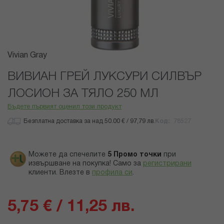
Преминете
Vivian Gray
към
началото
ВИВИАН ГРЕЙ ЛУКСУРИ СИЛВЪР
на
ЛОСИОН ЗА ТЯЛО 250 МЛ
галерия
със
Бъдете първият оценил този продукт
снимки
Безплатна доставка за над 50.00 € / 97,79 лв.
Код
78527
Можете да спечелите
5
Промо точки
при
извършване на покупка! Само за
регистрирани
клиенти.
Влезте в
профила си
.
5,75 € / 11,25 лв.