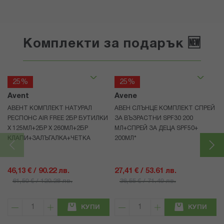
Комплекти за подарък 🆕
25%
25%
Avent
Avene
АВЕНТ КОМПЛЕКТ НАТУРАЛ
АВЕН СЛЪНЦЕ КОМПЛЕКТ СПРЕЙ
РЕСПОНС AIR FREE 2БР БУТИЛКИ
ЗА ВЪЗРАСТНИ SPF30 200
Х 125МЛ+2БР Х 260МЛ+2БР
МЛ+СПРЕЙ ЗА ДЕЦА SPF50+
КЛАПИ+ЗАЛЪГАЛКА+ЧЕТКА
200МЛ*
46,13 € / 90.22 лв.
27,41 € / 53.61 лв.
61,50 € / 120.28 лв.
36,55 € / 71.49 лв.
КУПИ
КУПИ