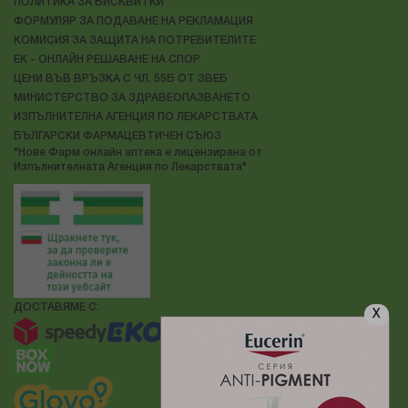
ПОЛИТИКА ЗА БИСКВИТКИ
ФОРМУЛЯР ЗА ПОДАВАНЕ НА РЕКЛАМАЦИЯ
КОМИСИЯ ЗА ЗАЩИТА НА ПОТРЕБИТЕЛИТЕ
ЕК - ОНЛАЙН РЕШАВАНЕ НА СПОР
ЦЕНИ ВЪВ ВРЪЗКА С ЧЛ. 55Б ОТ ЗВЕБ
МИНИСТЕРСТВО ЗА ЗДРАВЕОПАЗВАНЕТО
ИЗПЪЛНИТЕЛНА АГЕНЦИЯ ПО ЛЕКАРСТВАТА
БЪЛГАРСКИ ФАРМАЦЕВТИЧЕН СЪЮЗ
"Нове Фарм онлайн аптека е лицензирана от
Изпълнителната Агенция по Лекарствата"
ДОСТАВЯМЕ С:
X