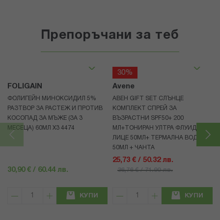
Препоръчани за теб
30%
FOLIGAIN
Avene
ФОЛИГЕЙН МИНОКСИДИЛ 5%
АВЕН GIFT SET СЛЪНЦЕ
РАЗТВОР ЗА РАСТЕЖ И ПРОТИВ
КОМПЛЕКТ СПРЕЙ ЗА
КОСОПАД ЗА МЪЖЕ (ЗА 3
ВЪЗРАСТНИ SPF50+ 200
МЕСЕЦА) 60МЛ X3 4474
МЛ+ТОНИРАН УЛТРА ФЛУИД ЗА
ЛИЦЕ 50МЛ+ ТЕРМАЛНА ВОДА
50МЛ + ЧАНТА
25,73 € / 50.32 лв.
30,90 € / 60.44 лв.
36,76 € / 71.90 лв.
КУПИ
КУПИ