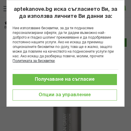
Прескачане
Търсене
Люб
Ко
към
aptekanove.bg иска съгласието Ви, за
съдържанието
Вход
да използва личните Ви данни за:
Начало
Козметика
Козметика за тяло
ВИВИАН ГРЕЙ ЛУКСУРИ СИЛВЪР ЛОСИОН ЗА ТЯЛО 250 МЛ
Ние използваме бисквитки, за да ти поднасяме
персонализирани оферти, да ти дадем възможно най-
доброто и гладко шопинг преживяване и да подобряваме
Преминете
постоянно нашите услуги. Ако не искаш да приемеш
Трайно ниска цена онлайн
към
опционалните бисквитки по-долу, това ще е жалко, защото
може да повлияе на качеството на поднесените услуги при
края
нас. Ако искаш да разбереш повече, молим, прочети
на
Политиката за бисквитки
.
галерията
на
изображенията
Получаване на съгласие
Опции за управление