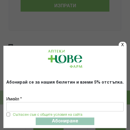
ИЗПРАТИ
X
Популярни в тази категория
30%
30%
ISDIN
ISDIN
Абонирай се за нашия бюлетин и вземи 5% отстъпка.
ИСДИН СПРЕЙ-ЛОСИОН ЗА ТЯЛО
ИСДИН FOTOPROTECTOR
ЗА СЛЕД СЛЪНЦЕ 200МЛ
СЛЪНЦЕЗАЩИТЕН ДВУФАЗЕН
ЛОСИОН ЗА ТЯЛО SPF50 200МЛ
Имейл *
10,35 € / 20.24 лв.
21,83 € / 42.70 лв.
14,79 € / 28.93 лв.
31,19 € / 61.00 лв.
Съгласен съм с общите условия на сайта
Абониране
КУПИ
КУПИ