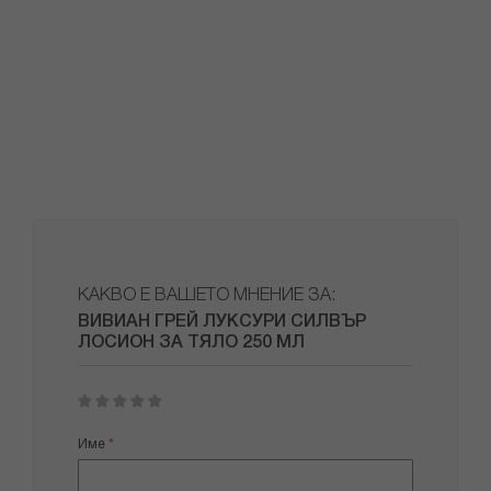
КАКВО Е ВАШЕТО МНЕНИЕ ЗА:
ВИВИАН ГРЕЙ ЛУКСУРИ СИЛВЪР
ЛОСИОН ЗА ТЯЛО 250 МЛ
1
2
3
4
5
star
stars
stars
stars
stars
Име