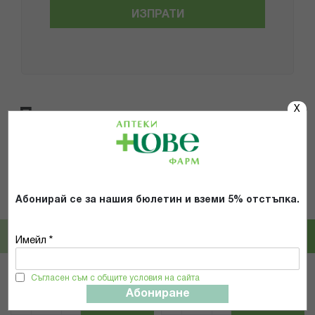
ИЗПРАТИ
X
Популярни в тази категория
30%
ISDIN
biotrade
Абонирай се за нашия бюлетин и вземи 5% отстъпка.
ИСДИН FOTOPROTECTOR
БИОТРЕЙД КЕРАТОЛИН ЛОСИОН
СЛЪНЦЕЗАЩИТЕН ДВУФАЗЕН
ЗА ТЯЛО 12% УРЕЯ 400МЛ A
ЛОСИОН ЗА ТЯЛО SPF50 200МЛ
Имейл *
21,83 € / 42.70 лв.
14,41 € / 28.18 лв.
31,19 € / 61.00 лв.
Съгласен съм с общите условия на сайта
Абониране
КУПИ
КУПИ