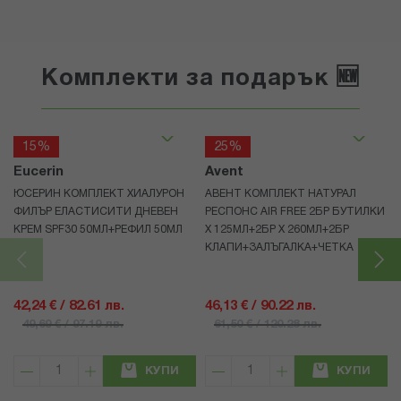
Комплекти за подарък 🆕
15%
25%
Eucerin
Avent
ЮСЕРИН КОМПЛЕКТ ХИАЛУРОН
АВЕНТ КОМПЛЕКТ НАТУРАЛ
ФИЛЪР ЕЛАСТИСИТИ ДНЕВЕН
РЕСПОНС AIR FREE 2БР БУТИЛКИ
КРЕМ SPF30 50МЛ+РЕФИЛ 50МЛ
Х 125МЛ+2БР Х 260МЛ+2БР
КЛАПИ+ЗАЛЪГАЛКА+ЧЕТКА
42,24 € / 82.61 лв.
46,13 € / 90.22 лв.
49,69 € / 97.19 лв.
61,50 € / 120.28 лв.
КУПИ
КУПИ