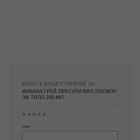
КАКВО Е ВАШЕТО МНЕНИЕ ЗА:
ВИВИАН ГРЕЙ ЛУКСУРИ БЯЛ ЛОСИОН
ЗА ТЯЛО 250 МЛ
1
2
3
4
5
star
stars
stars
stars
stars
Име