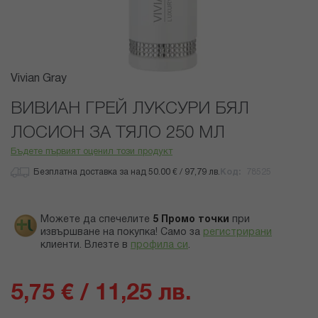
Преминете
Vivian Gray
към
началото
ВИВИАН ГРЕЙ ЛУКСУРИ БЯЛ
на
ЛОСИОН ЗА ТЯЛО 250 МЛ
галерия
със
Бъдете първият оценил този продукт
снимки
Безплатна доставка за над 50.00 € / 97,79 лв.
Код
78525
Можете да спечелите
5
Промо точки
при
извършване на покупка! Само за
регистрирани
клиенти.
Влезте в
профила си
.
5,75 € / 11,25 лв.