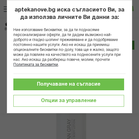
Прескачане
Търсене
Люб
Ко
към
aptekanove.bg иска съгласието Ви, за
съдържанието
Вход
да използва личните Ви данни за:
Начало
Козметика
Козметика за тяло
ВИВИАН ГРЕЙ ЛУКСУРИ БЯЛ ЛОСИОН ЗА ТЯЛО 250 МЛ
Ние използваме бисквитки, за да ти поднасяме
персонализирани оферти, да ти дадем възможно най-
доброто и гладко шопинг преживяване и да подобряваме
Преминете
постоянно нашите услуги. Ако не искаш да приемеш
Трайно ниска цена онлайн
към
опционалните бисквитки по-долу, това ще е жалко, защото
може да повлияе на качеството на поднесените услуги при
края
нас. Ако искаш да разбереш повече, молим, прочети
на
Политиката за бисквитки
.
галерията
на
изображенията
Получаване на съгласие
Опции за управление