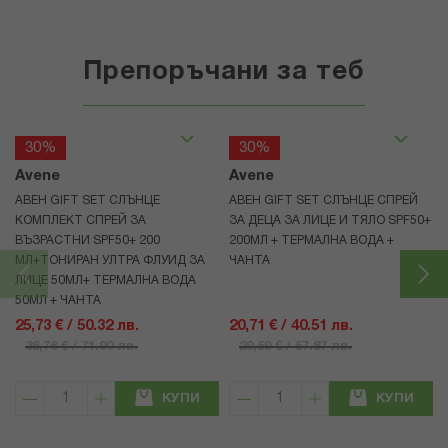
Препоръчани за теб
30%
30%
Avene
Avene
АВЕН GIFT SET СЛЪНЦЕ
АВЕН GIFT SET СЛЪНЦЕ СПРЕЙ
КОМПЛЕКТ СПРЕЙ ЗА
ЗА ДЕЦА ЗА ЛИЦЕ И ТЯЛО SPF50+
ВЪЗРАСТНИ SPF50+ 200
200МЛ + ТЕРМАЛНА ВОДА +
МЛ+ТОНИРАН УЛТРА ФЛУИД ЗА
ЧАНТА
ЛИЦЕ 50МЛ+ ТЕРМАЛНА ВОДА
50МЛ + ЧАНТА
25,73 € / 50.32 лв.
20,71 € / 40.51 лв.
36,76 € / 71.90 лв.
29,59 € / 57.87 лв.
КУПИ
КУПИ