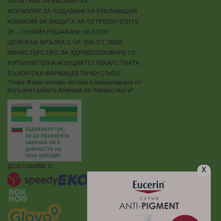
ПОЛИТИКА ЗА БИСКВИТКИ
ФОРМУЛЯР ЗА ПОДАВАНЕ НА РЕКЛАМАЦИЯ
КОМИСИЯ ЗА ЗАЩИТА НА ПОТРЕБИТЕЛИТЕ
ЕК - ОНЛАЙН РЕШАВАНЕ НА СПОР
ЦЕНИ ВЪВ ВРЪЗКА С ЧЛ. 55Б ОТ ЗВЕБ
МИНИСТЕРСТВО ЗА ЗДРАВЕОПАЗВАНЕТО
ИЗПЪЛНИТЕЛНА АГЕНЦИЯ ПО ЛЕКАРСТВАТА
БЪЛГАРСКИ ФАРМАЦЕВТИЧЕН СЪЮЗ
"Нове Фарм онлайн аптека е лицензирана от
Изпълнителната Агенция по Лекарствата"
ДОСТАВЯМЕ С:
X