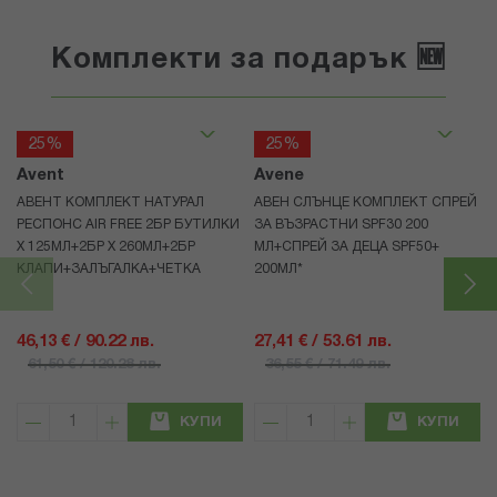
Комплекти за подарък 🆕
25%
25%
Avent
Avene
АВЕНТ КОМПЛЕКТ НАТУРАЛ
АВЕН СЛЪНЦЕ КОМПЛЕКТ СПРЕЙ
РЕСПОНС AIR FREE 2БР БУТИЛКИ
ЗА ВЪЗРАСТНИ SPF30 200
Х 125МЛ+2БР Х 260МЛ+2БР
МЛ+СПРЕЙ ЗА ДЕЦА SPF50+
КЛАПИ+ЗАЛЪГАЛКА+ЧЕТКА
200МЛ*
46,13 € / 90.22 лв.
27,41 € / 53.61 лв.
61,50 € / 120.28 лв.
36,55 € / 71.49 лв.
КУПИ
КУПИ