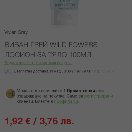
Преминете
Vivian Gray
към
началото
ВИВАН ГРЕЙ WILD FOWERS
на
ЛОСИОН ЗА ТЯЛО 100МЛ
галерия
със
Бъдете първият оценил този продукт
снимки
Безплатна доставка за над 50.00 € / 97,79 лв.
Код
83748
Можете да спечелите
1
Промо точки
при
извършване на покупка! Само за
регистрирани
клиенти.
Влезте в
профила си
.
1,92 € / 3,76 лв.