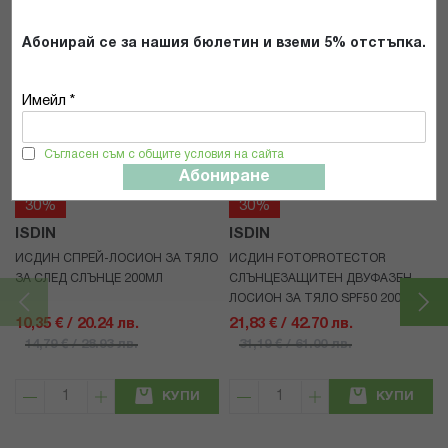
Абонирай се за нашия бюлетин и вземи 5% отстъпка.
Имейл *
Популярни в тази категория
Съгласен съм с общите условия на сайта
Абониране
30%
30%
ISDIN
ISDIN
ИСДИН СПРЕЙ-ЛОСИОН ЗА ТЯЛО
ИСДИН FOTOPROTECTOR
ЗА СЛЕД СЛЪНЦЕ 200МЛ
СЛЪНЦЕЗАЩИТЕН ДВУФАЗЕН
ЛОСИОН ЗА ТЯЛО SPF50 200МЛ
10,35 € / 20.24 лв.
21,83 € / 42.70 лв.
14,79 € / 28.93 лв.
31,19 € / 61.00 лв.
КУПИ
КУПИ