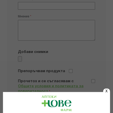
Мнение
Добави снимки
Препоръчвам продукта
Прочетох и се съгласявам с
Общите условия и политиката за
поверителност
X
*
ИЗПРАТИ