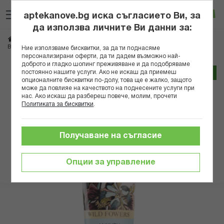
Прескачане
Търсене
Люб
Ко
към
aptekanove.bg иска съгласието Ви, за
съдържанието
Вход
да използва личните Ви данни за:
Начало
Козметика
Козметика за тяло
ВИВАН ГРЕЙ WILD FOWERS ЛОСИОН ЗА ТЯЛО 100МЛ
Ние използваме бисквитки, за да ти поднасяме
персонализирани оферти, да ти дадем възможно най-
доброто и гладко шопинг преживяване и да подобряваме
Преминете
постоянно нашите услуги. Ако не искаш да приемеш
Трайно ниска цена онлайн
към
опционалните бисквитки по-долу, това ще е жалко, защото
може да повлияе на качеството на поднесените услуги при
края
нас. Ако искаш да разбереш повече, молим, прочети
на
Политиката за бисквитки
.
галерията
на
изображенията
Получаване на съгласие
Опции за управление