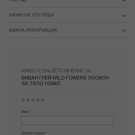
СЪСТАВ
НАЧИН НА УПОТРЕБА
ВАЖНА ИНФОРМАЦИЯ
КАКВО Е ВАШЕТО МНЕНИЕ ЗА:
ВИВАН ГРЕЙ WILD FOWERS ЛОСИОН
ЗА ТЯЛО 100МЛ
1
2
3
4
5
star
stars
stars
stars
stars
Име
Имейл адрес