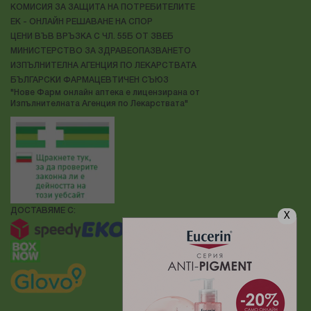
КОМИСИЯ ЗА ЗАЩИТА НА ПОТРЕБИТЕЛИТЕ
ЕК - ОНЛАЙН РЕШАВАНЕ НА СПОР
ЦЕНИ ВЪВ ВРЪЗКА С ЧЛ. 55Б ОТ ЗВЕБ
МИНИСТЕРСТВО ЗА ЗДРАВЕОПАЗВАНЕТО
ИЗПЪЛНИТЕЛНА АГЕНЦИЯ ПО ЛЕКАРСТВАТА
БЪЛГАРСКИ ФАРМАЦЕВТИЧЕН СЪЮЗ
"Нове Фарм онлайн аптека е лицензирана от
Изпълнителната Агенция по Лекарствата"
ДОСТАВЯМЕ С:
X