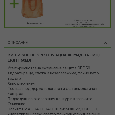
ОПИСАНИЕ
ВИШИ SOLEIL SPF50 UV AQUA ФЛУИД ЗА ЛИЦЕ
LIGHT 50МЛ
Усъвършенствана ежедневна защита SPF 50.
Хидратираща, свежа и незабележима, точно като
водата
Хипоалергенен
Тестван под дерматологичен и офталмологичен
контрол
Подходящ за околоочния контур и клепачите.
Описание
Новият UV AQUA НЕЗАБЕЛЕЖИМ ФЛУИД SPF 50,
хидратиращ, свеж, светло тониран флуид за лице