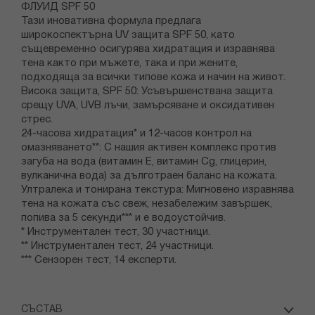
ФЛУИД SPF 50
Тази иновативна формула предлага
широкоспектърна UV защита SPF 50, като
същевременно осигурява хидратация и изравнява
тена както при мъжете, така и при жените,
подходяща за всички типове кожа и начин на живот.
Висока защита, SPF 50: Усъвършенствана защита
срещу UVA, UVB лъчи, замърсяване и оксидативен
стрес.
24-часова хидратация* и 12-часов контрол на
омазняването**: С нашия активен комплекс против
загуба на вода (витамин Е, витамин Cg, глицерин,
вулканична вода) за дълготраен баланс на кожата.
Ултралека и тонирана текстура: Мигновено изравнява
тена на кожата със свеж, незабележим завършек,
попива за 5 секунди*** и е водоустойчив.
* Инструментален тест, 30 участници.
** Инструментален тест, 24 участници.
*** Сензорен тест, 14 експерти.
СЪСТАВ