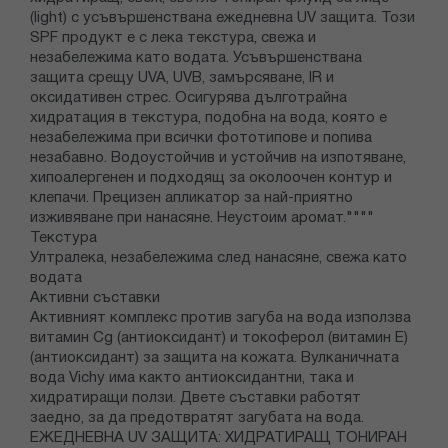
(light) с усъвършенствана ежедневна UV защита. Този
SPF продукт е с лека текстура, свежа и
незабележима като водата. Усъвършенствана
защита срещу UVA, UVB, замърсяване, IR и
оксидативен стрес. Осигурява дълготрайна
хидратация в текстура, подобна на вода, която е
незабележима при всички фототипове и попива
незабавно. Водоустойчив и устойчив на изпотяване,
хипоалергенен и подходящ за околоочен контур и
клепачи. Прецизен апликатор за най-приятно
изживяване при нанасяне. Неустоим аромат.""""
Текстура
Ултралека, незабележима след нанасяне, свежа като
водата
Активни съставки
Активният комплекс против загуба на вода използва
витамин Cg (антиоксидант) и токоферол (витамин Е)
(антиоксидант) за защита на кожата. Вулканичната
вода Vichy има както антиоксидантни, така и
хидратиращи ползи. Двете съставки работят
заедно, за да предотвратят загубата на вода.
ЕЖЕДНЕВНА UV ЗАЩИТА: ХИДРАТИРАЩ ТОНИРАН