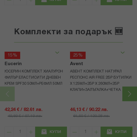
КУПИ
КУПИ
Комплекти за подарък 🆕
15%
25%
Eucerin
Avent
ЮСЕРИН КОМПЛЕКТ ХИАЛУРОН
АВЕНТ КОМПЛЕКТ НАТУРАЛ
ФИЛЪР ЕЛАСТИСИТИ ДНЕВЕН
РЕСПОНС AIR FREE 2БР БУТИЛКИ
КРЕМ SPF30 50МЛ+РЕФИЛ 50МЛ
Х 125МЛ+2БР Х 260МЛ+2БР
КЛАПИ+ЗАЛЪГАЛКА+ЧЕТКА
42,24 € / 82.61 лв.
46,13 € / 90.22 лв.
49,69 € / 97.19 лв.
61,50 € / 120.28 лв.
КУПИ
КУПИ