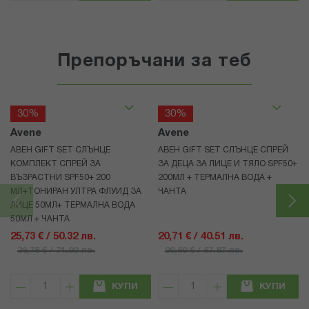
Препоръчани за теб
30%
30%
Avene
Avene
АВЕН GIFT SET СЛЪНЦЕ
АВЕН GIFT SET СЛЪНЦЕ СПРЕЙ
КОМПЛЕКТ СПРЕЙ ЗА
ЗА ДЕЦА ЗА ЛИЦЕ И ТЯЛО SPF50+
ВЪЗРАСТНИ SPF50+ 200
200МЛ + ТЕРМАЛНА ВОДА +
МЛ+ТОНИРАН УЛТРА ФЛУИД ЗА
ЧАНТА
ЛИЦЕ 50МЛ+ ТЕРМАЛНА ВОДА
50МЛ + ЧАНТА
25,73 € / 50.32 лв.
20,71 € / 40.51 лв.
36,76 € / 71.90 лв.
29,59 € / 57.87 лв.
КУПИ
КУПИ