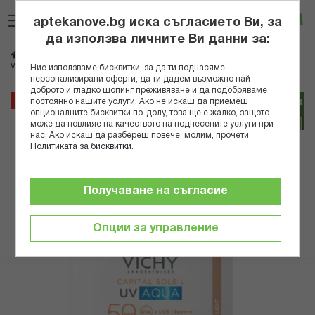
Прескачане
Търсене
Люб
Ко
към
aptekanove.bg иска съгласието Ви, за
съдържанието
Вход
да използва личните Ви данни за:
Начало
Козметика
Дермокозметика
Дермокозметика за лице
VICHY SOLEIL SPF50 UV AQUA ФЛУИД ЗА ЛИЦЕ LIGHT 50МЛ 940214
Ние използваме бисквитки, за да ти поднасяме
персонализирани оферти, да ти дадем възможно най-
доброто и гладко шопинг преживяване и да подобряваме
Преминете
25%
постоянно нашите услуги. Ако не искаш да приемеш
към
опционалните бисквитки по-долу, това ще е жалко, защото
може да повлияе на качеството на поднесените услуги при
края
нас. Ако искаш да разбереш повече, молим, прочети
на
Политиката за бисквитки
.
галерията
на
изображенията
Получаване на съгласие
Опции за управление