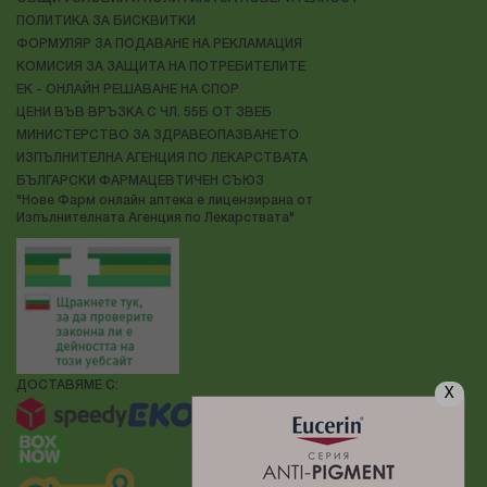
ПОЛИТИКА ЗА БИСКВИТКИ
ФОРМУЛЯР ЗА ПОДАВАНЕ НА РЕКЛАМАЦИЯ
КОМИСИЯ ЗА ЗАЩИТА НА ПОТРЕБИТЕЛИТЕ
ЕК - ОНЛАЙН РЕШАВАНЕ НА СПОР
ЦЕНИ ВЪВ ВРЪЗКА С ЧЛ. 55Б ОТ ЗВЕБ
МИНИСТЕРСТВО ЗА ЗДРАВЕОПАЗВАНЕТО
ИЗПЪЛНИТЕЛНА АГЕНЦИЯ ПО ЛЕКАРСТВАТА
БЪЛГАРСКИ ФАРМАЦЕВТИЧЕН СЪЮЗ
"Нове Фарм онлайн аптека е лицензирана от
Изпълнителната Агенция по Лекарствата"
ДОСТАВЯМЕ С:
X