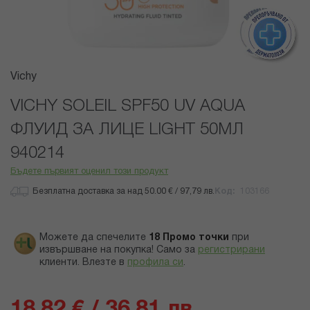
Преминете
Vichy
към
началото
VICHY SOLEIL SPF50 UV AQUA
на
ФЛУИД ЗА ЛИЦЕ LIGHT 50МЛ
галерия
със
940214
снимки
Бъдете първият оценил този продукт
Безплатна доставка за над 50.00 € / 97,79 лв.
Код
103166
Можете да спечелите
18
Промо точки
при
извършване на покупка! Само за
регистрирани
клиенти.
Влезте в
профила си
.
18,82 € / 36,81 лв.