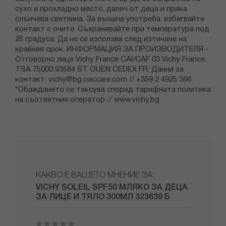
сухо и прохладно място, далеч от деца и пряка
слънчева светлина. За външна употреба, избягвайте
контакт с очите. Съхранявайте при температура под
25 градуса. Да не се използва след изтичане на
крайния срок. ИНФОРМАЦИЯ ЗА ПРОИЗВОДИТЕЛЯ -
Отговорно лице Vichy France CAI/CAF 03 Vichy France,
TSA 75000 93584 ST OUEN CEDEX FR. Данни за
контакт:
vichy@bg.oaccare.com
// +359 2 4925 366
*Обаждането се таксува според тарифната политика
на съответния оператор // www.vichy.bg
КАКВО Е ВАШЕТО МНЕНИЕ ЗА:
VICHY SOLEIL SPF50 МЛЯКО ЗА ДЕЦА
ЗА ЛИЦЕ И ТЯЛО 300МЛ 323639 Б