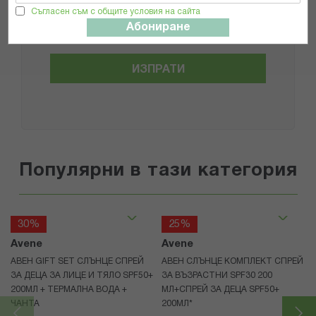
Общите условия и политиката за
Съгласен съм с общите условия на сайта
поверителност
*
Абониране
ИЗПРАТИ
Популярни в тази категория
30%
25%
Avene
Avene
АВЕН GIFT SET СЛЪНЦЕ СПРЕЙ
АВЕН СЛЪНЦЕ КОМПЛЕКТ СПРЕЙ
ЗА ДЕЦА ЗА ЛИЦЕ И ТЯЛО SPF50+
ЗА ВЪЗРАСТНИ SPF30 200
200МЛ + ТЕРМАЛНА ВОДА +
МЛ+СПРЕЙ ЗА ДЕЦА SPF50+
ЧАНТА
200МЛ*