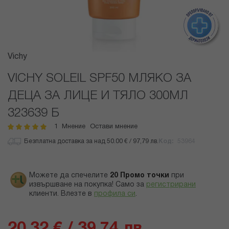
Преминете
Vichy
към
началото
VICHY SOLEIL SPF50 МЛЯКО ЗА
на
ДЕЦА ЗА ЛИЦЕ И ТЯЛО 300МЛ
галерия
със
323639 Б
снимки
1
Мнение
Остави мнение
рейтинг:
100
100
% of
Безплатна доставка за над 50.00 € / 97,79 лв.
Код
53964
Можете да спечелите
20
Промо точки
при
извършване на покупка! Само за
регистрирани
клиенти.
Влезте в
профила си
.
20,32 € / 39,74 лв.