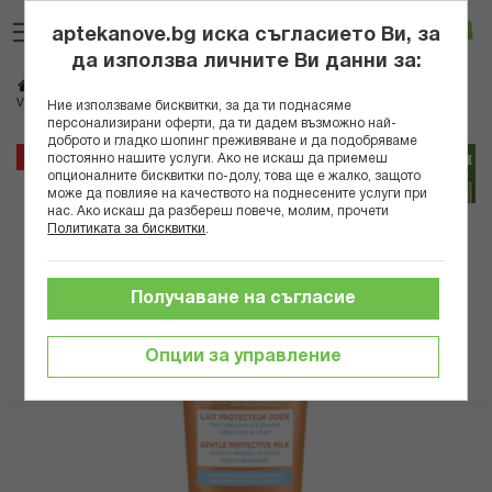
Прескачане
Търсене
Люб
Ко
към
aptekanove.bg иска съгласието Ви, за
съдържанието
Вход
да използва личните Ви данни за:
Начало
Козметика
Дермокозметика
Слънцезащитна дермокозметика
VICHY SOLEIL SPF50 МЛЯКО ЗА ДЕЦА ЗА ЛИЦЕ И ТЯЛО 300МЛ 323639 Б
Ние използваме бисквитки, за да ти поднасяме
персонализирани оферти, да ти дадем възможно най-
доброто и гладко шопинг преживяване и да подобряваме
Преминете
25%
постоянно нашите услуги. Ако не искаш да приемеш
към
опционалните бисквитки по-долу, това ще е жалко, защото
може да повлияе на качеството на поднесените услуги при
края
нас. Ако искаш да разбереш повече, молим, прочети
на
Политиката за бисквитки
.
галерията
на
изображенията
Получаване на съгласие
Опции за управление