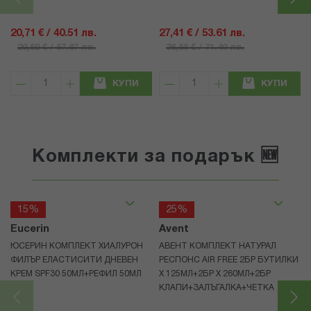
20,71 € / 40.51 лв.
27,41 € / 53.61 лв.
29,59 € / 57.87 лв.
36,55 € / 71.49 лв.
КУПИ
КУПИ
Комплекти за подарък 🆕
15%
25%
Eucerin
Avent
ЮСЕРИН КОМПЛЕКТ ХИАЛУРОН
АВЕНТ КОМПЛЕКТ НАТУРАЛ
ФИЛЪР ЕЛАСТИСИТИ ДНЕВЕН
РЕСПОНС AIR FREE 2БР БУТИЛКИ
КРЕМ SPF30 50МЛ+РЕФИЛ 50МЛ
Х 125МЛ+2БР Х 260МЛ+2БР
КЛАПИ+ЗАЛЪГАЛКА+ЧЕТКА