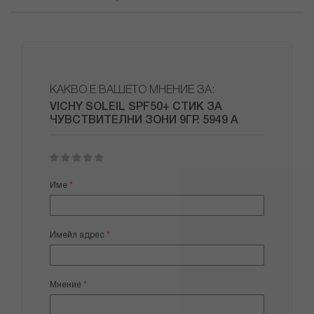
КАКВО Е ВАШЕТО МНЕНИЕ ЗА:
VICHY SOLEIL SPF50+ СТИК ЗА
ЧУВСТВИТЕЛНИ ЗОНИ 9ГР. 5949 А
1
2
3
4
5
star
stars
stars
stars
stars
Име
Имейл адрес
Мнение