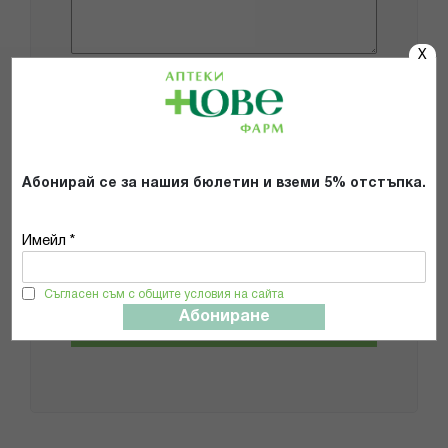
X
Добави снимки
Препоръчвам продукта
Абонирай се за нашия бюлетин и вземи 5% отстъпка.
Прочетох и се съгласявам с
Общите условия и политиката за
Имейл *
поверителност
*
Съгласен съм с общите условия на сайта
Абониране
ИЗПРАТИ