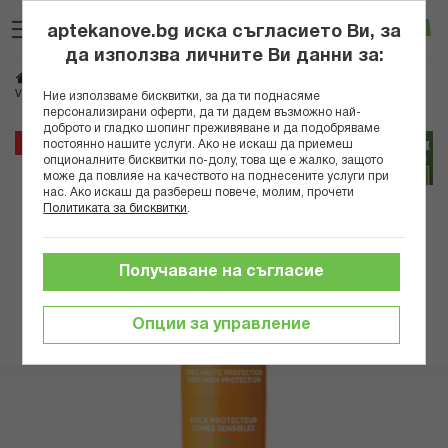
Прескачане
Търсене
Люб
Ко
към
aptekanove.bg иска съгласието Ви, за
съдържанието
Вход
да използва личните Ви данни за:
Начало
Козметика
Дермокозметика
Дермокозметика за лице
VICHY SOLEIL SPF50+ СТИК ЗА ЧУВСТВИТЕЛНИ ЗОНИ 9ГР. 5949 А
Ние използваме бисквитки, за да ти поднасяме
персонализирани оферти, да ти дадем възможно най-
доброто и гладко шопинг преживяване и да подобряваме
Преминете
25%
постоянно нашите услуги. Ако не искаш да приемеш
към
опционалните бисквитки по-долу, това ще е жалко, защото
може да повлияе на качеството на поднесените услуги при
края
нас. Ако искаш да разбереш повече, молим, прочети
на
Политиката за бисквитки
.
галерията
на
изображенията
Получаване на съгласие
Опции за управление