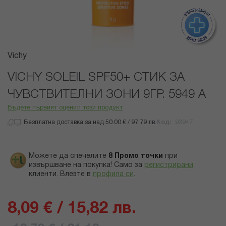
Преминете
Vichy
към
началото
VICHY SOLEIL SPF50+ СТИК ЗА
на
ЧУВСТВИТЕЛНИ ЗОНИ 9ГР. 5949 А
галерия
със
Бъдете първият оценил този продукт
снимки
Безплатна доставка за над 50.00 € / 97,79 лв.
Код
93947
Можете да спечелите
8
Промо точки
при
извършване на покупка! Само за
регистрирани
клиенти.
Влезте в
профила си
.
8,09 € / 15,82 лв.