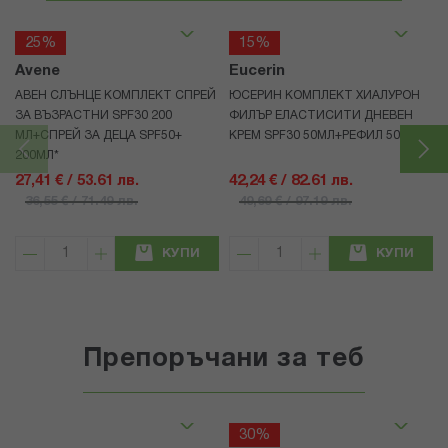
25%
15%
Avene
Eucerin
АВЕН СЛЪНЦЕ КОМПЛЕКТ СПРЕЙ
ЮСЕРИН КОМПЛЕКТ ХИАЛУРОН
ЗА ВЪЗРАСТНИ SPF30 200
ФИЛЪР ЕЛАСТИСИТИ ДНЕВЕН
МЛ+СПРЕЙ ЗА ДЕЦА SPF50+
КРЕМ SPF30 50МЛ+РЕФИЛ 50МЛ
200МЛ*
27,41 € / 53.61 лв.
42,24 € / 82.61 лв.
36,55 € / 71.49 лв.
49,69 € / 97.19 лв.
КУПИ
КУПИ
Препоръчани за теб
30%